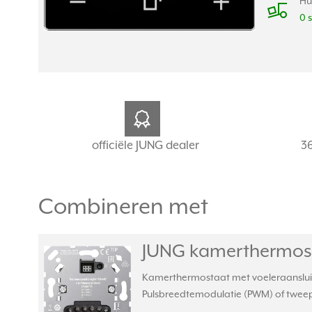
Hu
0 
officiële JUNG dealer
3
Combineren met
JUNG kamerthermosta
Kamerthermostaat met voeleraansluiti
Pulsbreedtemodulatie (PWM) of tweepu