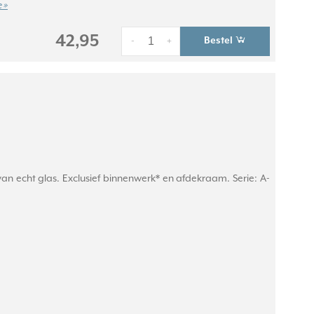
 »
42,95
Bestel
-
+
n echt glas. Exclusief binnenwerk* en afdekraam. Serie: A-