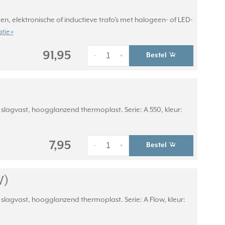
, elektronische of inductieve trafo's met halogeen- of LED-
tie »
91,95
Bestel
-
+
lagvast, hoogglanzend thermoplast. Serie: A 550, kleur:
7,95
Bestel
-
+
W)
lagvast, hoogglanzend thermoplast. Serie: A Flow, kleur: