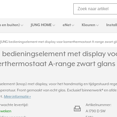
 en buiten)
JUNG HOME
eNet
Kleuren
Instal
JUNG bedieningselement met display voor kamerthermostaat A-range zwart gl
 bedieningselement met display vo
rthermostaat A-range zwart glans 
selement (knop) met display, voor het handmatig en tijdgestuurd reg
peratuur. Front gemaakt van echt glas. Exclusief binnenwerk* en afde
rt.
Meer informatie »
rwachte levertijd:
Artikelnummer:
2 weken
A 1790 D SW