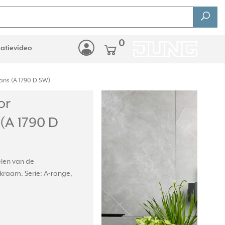
0
latievideo
ans (A 1790 D SW)
or
(A 1790 D
elen van de
kraam. Serie: A-range,