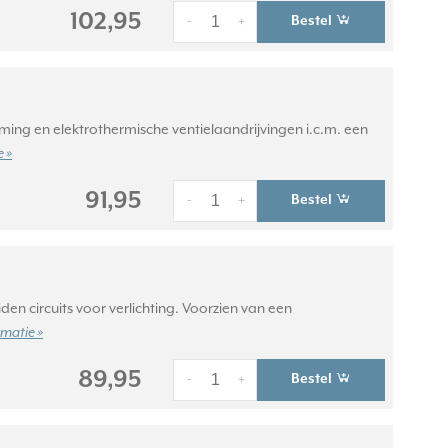
102,95
Bestel
-
+
ming en elektrothermische ventielaandrijvingen i.c.m. een
 »
91,95
Bestel
-
+
den circuits voor verlichting. Voorzien van een
rmatie »
89,95
Bestel
-
+