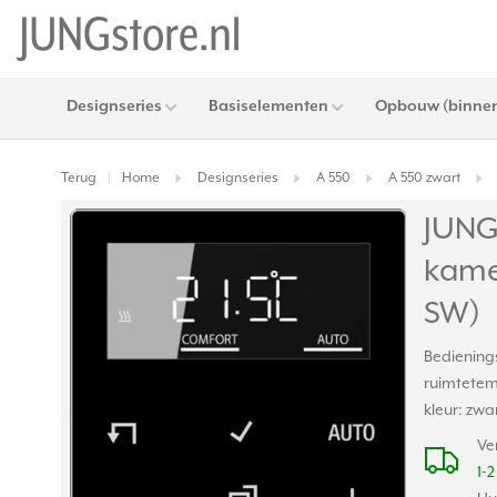
Designseries
Basiselementen
Opbouw (binnen
Terug
Home
Designseries
A 550
A 550 zwart
|
JUNG
kame
SW)
Bediening
ruimtetem
kleur: zwa
Ve
1-