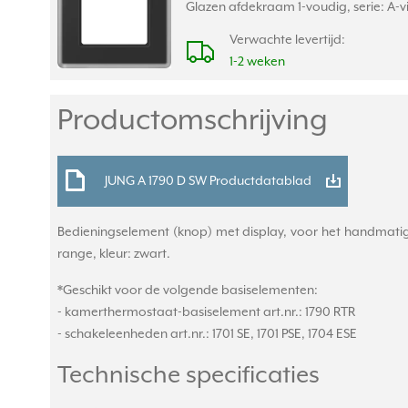
Glazen afdekraam 1-voudig, serie: A-viv
Verwachte levertijd:
1-2 weken
Productomschrijving
JUNG A 1790 D SW Productdatablad
Bedieningselement (knop) met display, voor het handmatig 
range, kleur: zwart.
*Geschikt voor de volgende basiselementen:
- kamerthermostaat-basiselement art.nr.: 1790 RTR
- schakeleenheden art.nr.: 1701 SE, 1701 PSE, 1704 ESE
Technische specificaties