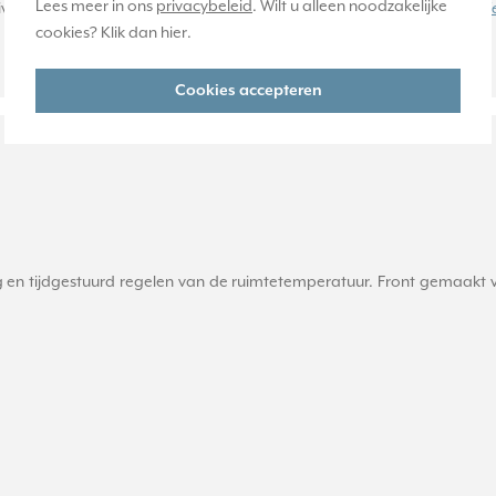
Lees meer in ons
privacybeleid
. Wilt u alleen noodzakelijke
a, kleur: zwart. Afmetingen (l x b x d): 90 x 90 x 10 mm.
Meer informatie
cookies? Klik dan
hier
.
Huidige voorraad:
0 stuk(s)
Cookies accepteren
en tijdgestuurd regelen van de ruimtetemperatuur. Front gemaakt va