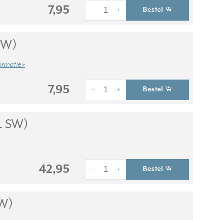
7,95
Bestel
-
+
SW)
ormatie »
7,95
Bestel
-
+
L SW)
42,95
Bestel
-
+
SW)