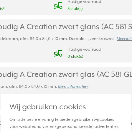
Huidige voorraad:
is*
3 stuk(s)
udig A Creation zwart glans (AC 581 
fdekraam, afm. 84,0 x 84,0 x 10 mm. Duroplast, zeer krasvast.
Meer inf
Huidige voorraad:
0 stuk(s)
udig A Creation zwart glas (AC 581 G
aam, afm. 84,0 x 84,0 x 10 mm.
Meer informatie »
Huidige voorraad:
0 stuk(s)
Wij gebruiken cookies
Om u de beste ervaring te bieden gebruiken wij cookies
udig A Viva zwart glas (AV 581 GLM 
voor websiteanalyse en (gepersonaliseerde) advertenties.