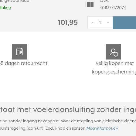
idige voorraad:
EAN:
stuk(s)
4011377172074
101,95
-
+
65 dagen retourrecht
veilig kopen met
kopersbeschermin
at met voeleraansluiting zonder ing
ng zonder ingang nevenpost. Voor de regeling van elektrische vloerv
ntsregeling (aan/uit). Excl. knop en sensor.
Meer informatie »