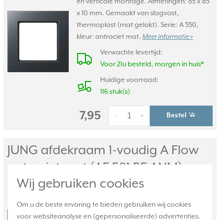
en verticale montage. Afmetingen: 85 x 85
x 10 mm. Gemaakt van slagvast,
thermoplast (mat gelakt). Serie: A 550,
kleur: antraciet mat.
Meer informatie »
Verwachte levertijd:
Voor 21u besteld, morgen in huis*
Huidige voorraad:
116 stuk(s)
7,95
Bestel
-
+
JUNG afdekraam 1-voudig A Flow
antraciet mat (AF 581 BF ANM)
Wij gebruiken cookies
Enkelvoudig afdekraam, voor horizontale
en verticale montage. Afmetingen: 85 x 85
Om u de beste ervaring te bieden gebruiken wij cookies
x 10 mm. Gemaakt van slagvast,
voor websiteanalyse en (gepersonaliseerde) advertenties.