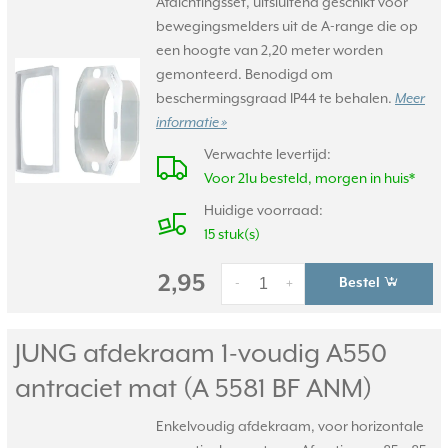
Afdichtingsset, uitsluitend geschikt voor
bewegingsmelders uit de A-range die op
een hoogte van 2,20 meter worden
gemonteerd. Benodigd om
beschermingsgraad IP44 te behalen.
Meer
informatie »
Verwachte levertijd:
Voor 21u besteld, morgen in huis*
Huidige voorraad:
15 stuk(s)
2,95
Bestel
-
+
JUNG afdekraam 1-voudig A550
antraciet mat (A 5581 BF ANM)
Enkelvoudig afdekraam, voor horizontale