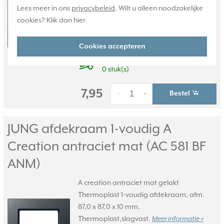
thermoplast (mat gelakt). Serie: A Flow,
Lees meer in ons
privacybeleid
. Wilt u alleen noodzakelijke
kleur: antraciet mat.
Meer informatie »
cookies? Klik dan
hier
.
Verwachte levertijd:
1-2 weken
Cookies accepteren
Huidige voorraad:
0 stuk(s)
7,95
Bestel
-
+
JUNG afdekraam 1-voudig A
Creation antraciet mat (AC 581 BF
ANM)
A creation antraciet mat gelakt
Thermoplast 1-voudig afdekraam, afm.
87,0 x 87,0 x 10 mm.
Thermoplast,slagvast.
Meer informatie »