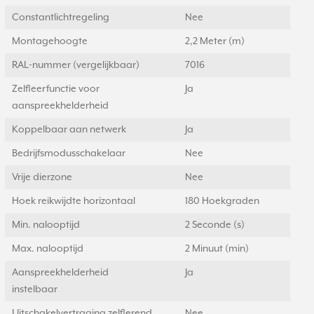
Constantlichtregeling
Nee
Montagehoogte
2,2 Meter (m)
RAL-nummer (vergelijkbaar)
7016
Zelfleerfunctie voor
Ja
aanspreekhelderheid
Koppelbaar aan netwerk
Ja
Bedrijfsmodusschakelaar
Nee
Vrije dierzone
Nee
Hoek reikwijdte horizontaal
180 Hoekgraden
Min. nalooptijd
2 Seconde (s)
Max. nalooptijd
2 Minuut (min)
Aanspreekhelderheid
Ja
instelbaar
Uitschakelvertraging zelflerend
Nee