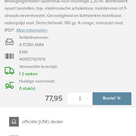
Bewegingsmelder opzetstuk voor montage 2,20 m. Binnenwerk
apart bestellen, bijv. elektronische schakelaar, tastdimmer of 3-
draads neventoestel. Gevoeligheid en lichtsterkte instelbaar,
nalooptijd vast. Detectiehoek: 180 gr. A-range, antraciet mat.
IP20*.
Meer informatie »
Artikelnummer:
A 17280 ANM
EAN:
4011377167476
Verwachte levertijd:
1-2 weken
Huidige voorraad:
0 stuk(s)
77,95
Bestel
-
+
officiële JUNG dealer