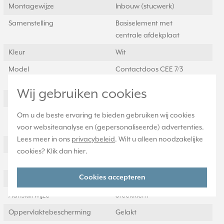
Montagewijze
Inbouw (stucwerk)
Samenstelling
Basiselement met
centrale afdekplaat
Kleur
Wit
Model
Contactdoos CEE 7/3
(type F)
Wij gebruiken cookies
Halogeenvrij
Ja
Om u de beste ervaring te bieden gebruiken wij cookies
Uitvoeringsvorm
Centraalplaat
voor websiteanalyse en (gepersonaliseerde) advertenties.
afdekking
Lees meer in ons
privacybeleid
. Wilt u alleen noodzakelijke
Aantal eenheden
1
cookies? Klik dan
hier
.
Afsluitbaar
Nee
Cookies accepteren
Met klapdeksel
Nee
Aansluitwijze
Steekklem
Oppervlaktebescherming
Gelakt