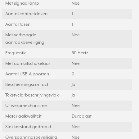
Met signaallamp
Nee
Aantal contactdozen
1
Aantal fasen
1
Met verhoogde
Nee
aanraakbeveiliging
Frequentie
50 Hertz
Met aan/uitschakelaar
Nee
Aantal USB-A poorten
0
Beschermingscontact
Ja
Tekstveld/beschrijvingsvlak
Ja
Uitwerpmechanisme
Nee
Materiaalkwaliteit
Duroplast
Stekkerstand gedraaid
Nee
Overspanningsbeveiliging
Nee