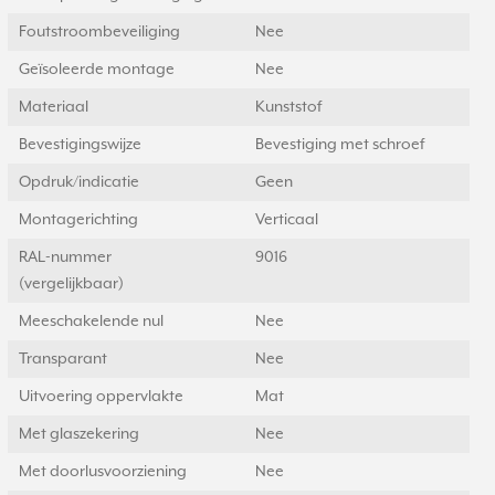
Foutstroombeveiliging
Nee
Geïsoleerde montage
Nee
Materiaal
Kunststof
Bevestigingswijze
Bevestiging met schroef
Opdruk/indicatie
Geen
Montagerichting
Verticaal
RAL-nummer
9016
(vergelijkbaar)
Meeschakelende nul
Nee
Transparant
Nee
Uitvoering oppervlakte
Mat
Met glaszekering
Nee
Met doorlusvoorziening
Nee