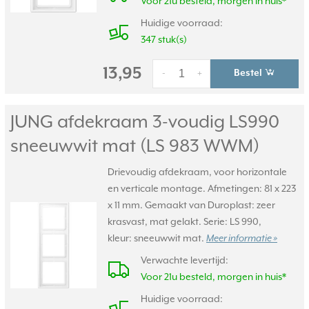
Voor 21u besteld, morgen in huis*
Huidige voorraad:
347 stuk(s)
13,95
Bestel
-
+
JUNG afdekraam 3-voudig LS990
sneeuwwit mat (LS 983 WWM)
Drievoudig afdekraam, voor horizontale
en verticale montage. Afmetingen: 81 x 223
x 11 mm. Gemaakt van Duroplast: zeer
krasvast, mat gelakt. Serie: LS 990,
kleur: sneeuwwit mat.
Meer informatie »
Verwachte levertijd:
Voor 21u besteld, morgen in huis*
Huidige voorraad: