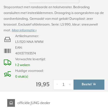
Stopcontact met randaarde en tekstvenster. Bedrading
aansluiten met insteekklemmen. Draagring is aangesloten op de
aardverbinding. Gemaakt van mat gelakt Duroplast: zeer
krasvast. Exclusief afdekraam. Serie: LS 990, kleur: sneeuwwit
mat.
Meer informatie »
Artikelnummer:
LS 1520 NNA WWM
EAN:
4011377193574
Verwachte levertijd:
1-2 weken
Huidige voorraad:
0 stuk(s)
19,95
Bestel
-
+
officiële JUNG dealer