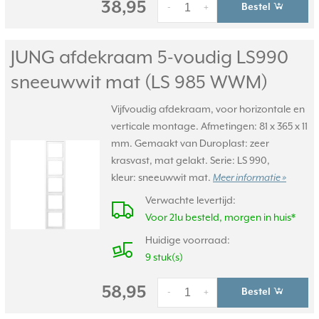
38,95
Bestel
-
+
JUNG afdekraam 5-voudig LS990
sneeuwwit mat (LS 985 WWM)
Vijfvoudig afdekraam, voor horizontale en
verticale montage. Afmetingen: 81 x 365 x 11
mm. Gemaakt van Duroplast: zeer
krasvast, mat gelakt. Serie: LS 990,
kleur: sneeuwwit mat.
Meer informatie »
Verwachte levertijd:
Voor 21u besteld, morgen in huis*
Huidige voorraad:
9 stuk(s)
58,95
Bestel
-
+