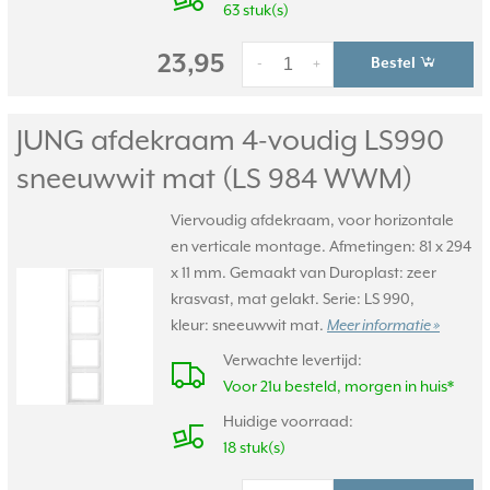
63 stuk(s)
23,95
Bestel
-
+
JUNG afdekraam 4-voudig LS990
sneeuwwit mat (LS 984 WWM)
Viervoudig afdekraam, voor horizontale
en verticale montage. Afmetingen: 81 x 294
x 11 mm. Gemaakt van Duroplast: zeer
krasvast, mat gelakt. Serie: LS 990,
kleur: sneeuwwit mat.
Meer informatie »
Verwachte levertijd:
Voor 21u besteld, morgen in huis*
Huidige voorraad:
18 stuk(s)