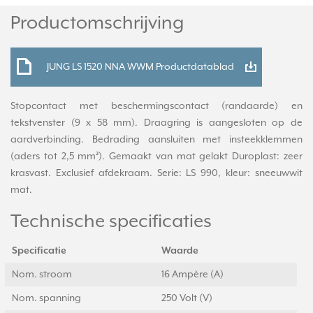
Productomschrijving
JUNG LS 1520 NNA WWM Productdatablad
Stopcontact met beschermingscontact (randaarde) en
tekstvenster (9 x 58 mm). Draagring is aangesloten op de
aardverbinding. Bedrading aansluiten met insteekklemmen
(aders tot 2,5 mm²). Gemaakt van mat gelakt Duroplast: zeer
krasvast. Exclusief afdekraam. Serie: LS 990, kleur: sneeuwwit
mat.
Technische specificaties
Specificatie
Waarde
Nom. stroom
16 Ampère (A)
Nom. spanning
250 Volt (V)