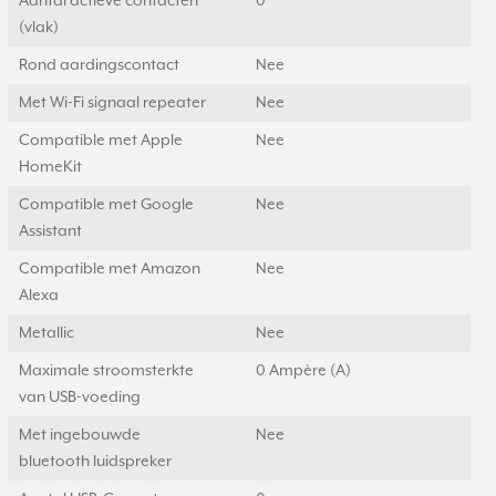
Aantal actieve contacten
0
(vlak)
Rond aardingscontact
Nee
Met Wi-Fi signaal repeater
Nee
Compatible met Apple
Nee
HomeKit
Compatible met Google
Nee
Assistant
Compatible met Amazon
Nee
Alexa
Metallic
Nee
Maximale stroomsterkte
0 Ampère (A)
van USB-voeding
Met ingebouwde
Nee
bluetooth luidspreker