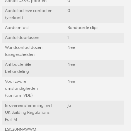
Aantal USB-C poorten
0
Aantal actieve contacten
0
(vierkant)
Aardcontact
Randaarde clips
Aantal doorlussen
1
Wandcontactdozen
Nee
fasegescheiden
Antibacteriële
Nee
behandeling
Voor zware
Nee
omstandigheden
(conform VDE)
In overeenstemming met
Ja
UK Building Regulations
Part M
LS1520NNAWWM