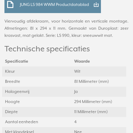
JUNG LS 984 WWM Productdatablad
Viervoudig afdekraam, voor horizontale en verticale montage.
Afmetingen: 81 x 294 x 11 mm. Gemaakt van Duroplast: zeer
krasvast, mat gelakt. Serie: LS 990, kleur: sneeuwwit mat.
Technische specificaties
Specificatie
Waarde
Kleur
Wit
Breedte
81 Millimeter (mm)
Halogeenvrij
Ja
Hoogte
294 Millimeter (mm)
Diepte
11 Millimeter (mm)
Aantal eenheden
4
Met klapdeksel
Nee