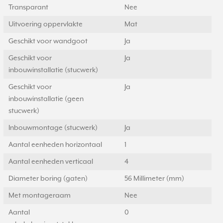
Transparant
Nee
Uitvoering oppervlakte
Mat
Geschikt voor wandgoot
Ja
Geschikt voor
Ja
inbouwinstallatie (stucwerk)
Geschikt voor
Ja
inbouwinstallatie (geen
stucwerk)
Inbouwmontage (stucwerk)
Ja
Aantal eenheden horizontaal
1
Aantal eenheden verticaal
4
Diameter boring (gaten)
56 Millimeter (mm)
Met montageraam
Nee
Aantal
0