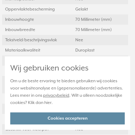
Oppervlaktebescherming
Gelakt
Inbouwhoogte
70 Millimeter (mm)
Inbouwbreedte
70 Millimeter (mm)
Tekstveld/beschrijvingsvlak
Nee
Materiaalkwaliteit
Duroplast
Materiaal
Kunststof
Wij gebruiken cookies
Bevestigingswijze
Overig
Om u de beste ervaring te bieden gebruiken wij cookies
Montagerichting
Horizontaal en
voor websiteanalyse en (gepersonaliseerde) advertenties.
verticaal
Lees meer in ons
privacybeleid
. Wilt u alleen noodzakelijke
RAL-nummer (vergelijkbaar)
9016
cookies? Klik dan
hier
.
Slagvastheid
IK00
Cookies accepteren
Beschermingsgraad (IP)
IP21
Geschikt voor vloerpot
Nee