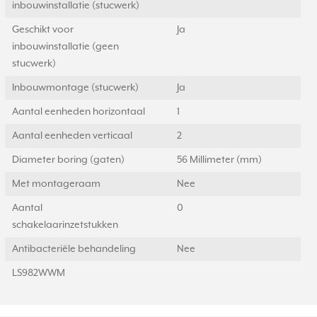
inbouwinstallatie (stucwerk)
Geschikt voor
Ja
inbouwinstallatie (geen
stucwerk)
Inbouwmontage (stucwerk)
Ja
Aantal eenheden horizontaal
1
Aantal eenheden verticaal
2
Diameter boring (gaten)
56 Millimeter (mm)
Met montageraam
Nee
Aantal
0
schakelaarinzetstukken
Antibacteriële behandeling
Nee
LS982WWM