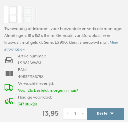
Tweevoudig afdekraam, voor horizontale en verticale montage.
Afmetingen: 81 x 152 x 11 mm. Gemaakt van Duroplast: zeer
krasvast, mat gelakt. Serie: LS 990, kleur: sneeuwwit mat.
Meer
informatie »
Artikelnummer:
LS 982 WWM
EAN:
4011377186798
Verwachte levertijd:
Voor 21u besteld, morgen in huis*
Huidige voorraad:
347 stuk(s)
13,95
Bestel
-
+