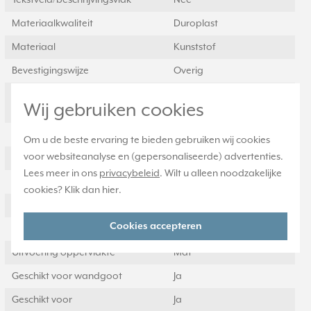
Tekstveld/beschrijvingsvlak
Nee
Materiaalkwaliteit
Duroplast
Materiaal
Kunststof
Bevestigingswijze
Overig
Montagerichting
Horizontaal en
Wij gebruiken cookies
verticaal
RAL-nummer (vergelijkbaar)
9016
Om u de beste ervaring te bieden gebruiken wij cookies
voor websiteanalyse en (gepersonaliseerde) advertenties.
Slagvastheid
IK00
Lees meer in ons
privacybeleid
. Wilt u alleen noodzakelijke
Beschermingsgraad (IP)
IP21
cookies? Klik dan
hier
.
Geschikt voor vloerpot
Nee
Cookies accepteren
Transparant
Nee
Uitvoering oppervlakte
Mat
Geschikt voor wandgoot
Ja
Geschikt voor
Ja