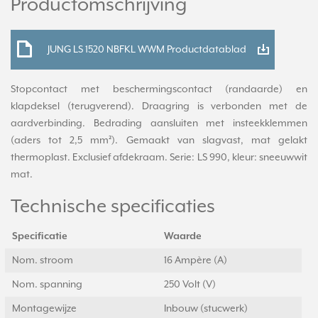
Productomschrijving
JUNG LS 1520 NBFKL WWM Productdatablad
Stopcontact met beschermingscontact (randaarde) en
klapdeksel (terugverend). Draagring is verbonden met de
aardverbinding. Bedrading aansluiten met insteekklemmen
(aders tot 2,5 mm²). Gemaakt van slagvast, mat gelakt
thermoplast. Exclusief afdekraam. Serie: LS 990, kleur: sneeuwwit
mat.
Technische specificaties
Specificatie
Waarde
Nom. stroom
16 Ampère (A)
Nom. spanning
250 Volt (V)
Montagewijze
Inbouw (stucwerk)