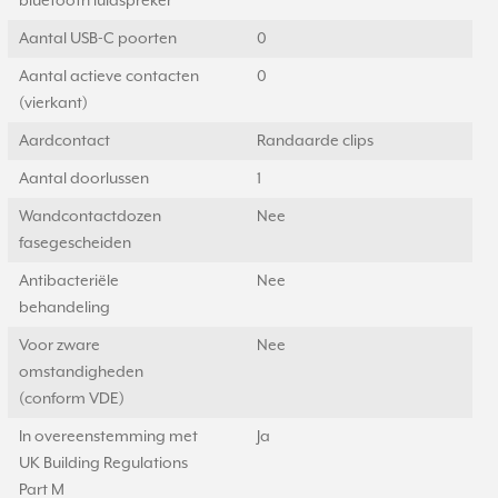
bluetooth luidspreker
Aantal USB-C poorten
0
Aantal actieve contacten
0
(vierkant)
Aardcontact
Randaarde clips
Aantal doorlussen
1
Wandcontactdozen
Nee
fasegescheiden
Antibacteriële
Nee
behandeling
Voor zware
Nee
omstandigheden
(conform VDE)
In overeenstemming met
Ja
UK Building Regulations
Part M