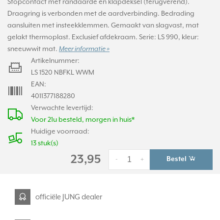
Stopcontact met randaarde en klapdeksel (terugverend).
Draagring is verbonden met de aardverbinding. Bedrading
aansluiten met insteekklemmen. Gemaakt van slagvast, mat
gelakt thermoplast. Exclusief afdekraam. Serie: LS 990, kleur:
sneeuwwit mat.
Meer informatie »
Artikelnummer:
LS 1520 NBFKL WWM
EAN:
4011377188280
Verwachte levertijd:
Voor 21u besteld, morgen in huis*
Huidige voorraad:
13 stuk(s)
23,95
Bestel
-
+
officiële JUNG dealer