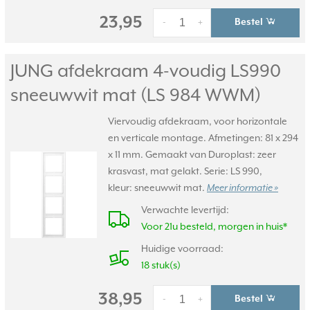
23,95
Bestel
-
+
JUNG afdekraam 4-voudig LS990
sneeuwwit mat (LS 984 WWM)
Viervoudig afdekraam, voor horizontale
en verticale montage. Afmetingen: 81 x 294
x 11 mm. Gemaakt van Duroplast: zeer
krasvast, mat gelakt. Serie: LS 990,
kleur: sneeuwwit mat.
Meer informatie »
Verwachte levertijd:
Voor 21u besteld, morgen in huis*
Huidige voorraad:
18 stuk(s)
38,95
Bestel
-
+