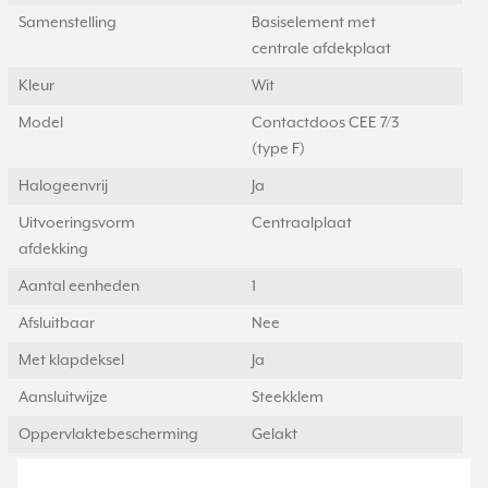
Samenstelling
Basiselement met
centrale afdekplaat
Kleur
Wit
Model
Contactdoos CEE 7/3
(type F)
Halogeenvrij
Ja
Uitvoeringsvorm
Centraalplaat
afdekking
Aantal eenheden
1
Afsluitbaar
Nee
Met klapdeksel
Ja
Aansluitwijze
Steekklem
Oppervlaktebescherming
Gelakt
Met signaallamp
Nee