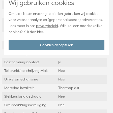
Wij gebruiken cookies
Aantal contactdozen
1
Aantal fasen
1
Om u de beste ervaring te bieden gebruiken wij cookies
voor websiteanalyse en (gepersonaliseerde) advertenties.
Met verhoogde
Nee
Lees meer in ons
privacybeleid
. Wilt u alleen noodzakelijke
aanraakbeveiliging
cookies? Klik dan
hier
.
Frequentie
50 Hertz
Met aan/uitschakelaar
Cookies accepteren
Nee
Aantal USB-A poorten
0
Beschermingscontact
Ja
Tekstveld/beschrijvingsvlak
Nee
Uitwerpmechanisme
Nee
Materiaalkwaliteit
Thermoplast
Stekkerstand gedraaid
Nee
Overspanningsbeveiliging
Nee