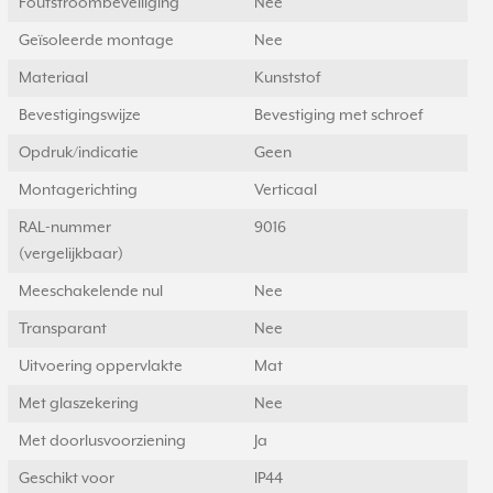
Foutstroombeveiliging
Nee
Geïsoleerde montage
Nee
Materiaal
Kunststof
Bevestigingswijze
Bevestiging met schroef
Opdruk/indicatie
Geen
Montagerichting
Verticaal
RAL-nummer
9016
(vergelijkbaar)
Meeschakelende nul
Nee
Transparant
Nee
Uitvoering oppervlakte
Mat
Met glaszekering
Nee
Met doorlusvoorziening
Ja
Geschikt voor
IP44