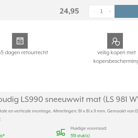
24,95
-
+
65 dagen retourrecht
veilig kopen met
kopersbeschermin
oudig LS990 sneeuwwit mat (LS 981 
le en verticale montage. Afmetingen: 81 x 81 x 11 mm. Gemaakt van Dur
»
Huidige voorraad:
is*
551 stuk(s)