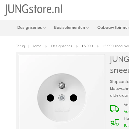
Designseries
Basiselementen
Opbouw (binnen
Terug
Home
Designseries
LS 990
LS 990 sneeuww
|
JUNG
snee
Stopconta
klauwschro
afdekraam
Ve
Vo
Hu
10 