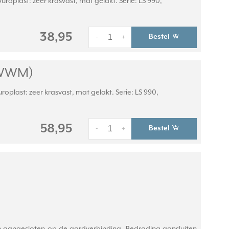
oplast: zeer krasvast, mat gelakt. Serie: LS 990,
38,95
Bestel
-
+
 WWM)
plast: zeer krasvast, mat gelakt. Serie: LS 990,
58,95
Bestel
-
+