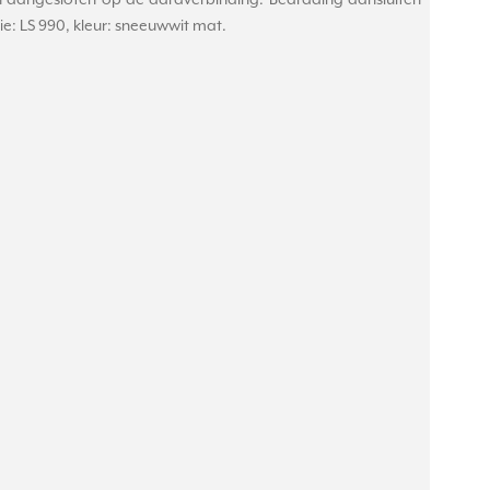
jn aangesloten op de aardverbinding. Bedrading aansluiten
e: LS 990, kleur: sneeuwwit mat.