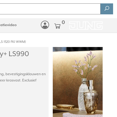
0
latievideo
LS 1520 FKI WWM)
y+ LS990
ing, bevestigingsklauwen en
er krasvast. Exclusief