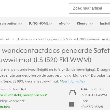
 en buiten)
JUNG HOME
eNet
Kleuren
Instal
it mat
JUNG wandcontactdoos penaarde Safety+ LS990 sneeuwwit mat (
 wandcontactdoos penaarde Safet
uwwit mat (LS 1520 FKI WWM)
ct met penaarde (voor België) en Safety+ (kinderbeveiliging). Draagr
even zijn aangesloten op de aardverbinding. Mat gelakt Duroplast: ze
. Serie: LS 990, kleur: sneeuwwit mat.
Meer informatie »
rwachte levertijd:
Artikelnummer:
or 21u besteld, morgen in huis*
LS 1520 FKI WWM
idige voorraad:
EAN:
stuk(s)
4011377203785