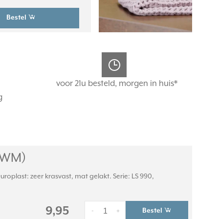
Bestel
voor 21u besteld, morgen in huis*
g
WWM)
oplast: zeer krasvast, mat gelakt. Serie: LS 990,
9,95
Bestel
-
+