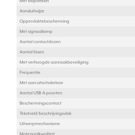
Met klapdeksel
Aansluitwijze
Oppervlaktebescherming
Met signaallamp
Aantal contactdozen
Aantal fasen
Met verhoogde aanraakbeveiliging
Frequentie
Met aan/uitschakelaar
Aantal USB-A poorten
Beschermingscontact
Tekstveld/beschrijvingsvlak
Uitwerpmechanisme
Materiaalkwaliteit