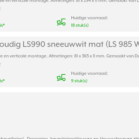
e en verticale montage. Afmetingen: 81 x 294 x 11 mm. Gemaakt van Dur
»
Huidige voorraad:
is*
18 stuk(s)
oudig LS990 sneeuwwit mat (LS 985
e en verticale montage. Afmetingen: 81 x 365 x 11 mm. Gemaakt van Duro
»
Huidige voorraad:
is*
9 stuk(s)