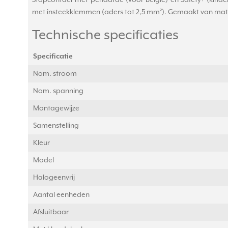
Stopcontact met penaarde (voor België) en Safety+ (kinde
met insteekklemmen (aders tot 2,5 mm²). Gemaakt van mat ge
Technische specificaties
Specificatie
Nom. stroom
Nom. spanning
Montagewijze
Samenstelling
Kleur
Model
Halogeenvrij
Aantal eenheden
Afsluitbaar