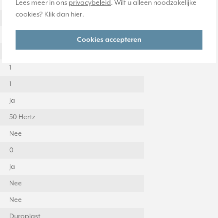
Nee
Lees meer in ons
privacybeleid
. Wilt u alleen noodzakelijke
cookies? Klik dan
hier
.
Steekklem
Gelakt
Cookies accepteren
Nee
1
1
Ja
50 Hertz
Nee
0
Ja
Nee
Nee
Duroplast