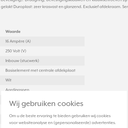
rbeveiliging). Draagring, bevestigingsklauwen en klauwschroeven zi
lakt Duroplast: zeer krasvast en glanzend. Exclusief afdekraam. Seri
Waarde
16 Ampère (A)
250 Volt (V)
Inbouw (stucwerk)
Basiselement met centrale afdekplaat
Wit
Aardingspen
Ja
Wij gebruiken cookies
1
Om u de beste ervaring te bieden gebruiken wij cookies
Nee
voor websiteanalyse en (gepersonaliseerde) advertenties.