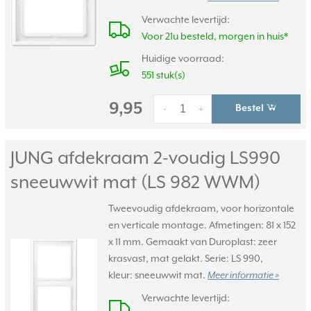
Verwachte levertijd:
Voor 21u besteld, morgen in huis*
Huidige voorraad:
551 stuk(s)
9,95
Bestel
-
+
JUNG afdekraam 2-voudig LS990
sneeuwwit mat (LS 982 WWM)
Tweevoudig afdekraam, voor horizontale
en verticale montage. Afmetingen: 81 x 152
x 11 mm. Gemaakt van Duroplast: zeer
krasvast, mat gelakt. Serie: LS 990,
kleur: sneeuwwit mat.
Meer informatie »
Verwachte levertijd: