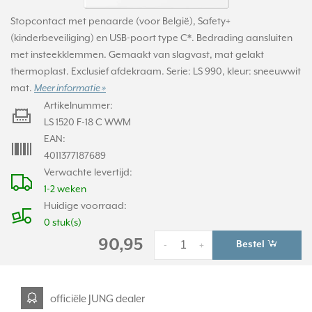
Stopcontact met penaarde (voor België), Safety+
(kinderbeveiliging) en USB-poort type C*. Bedrading aansluiten
met insteekklemmen. Gemaakt van slagvast, mat gelakt
thermoplast. Exclusief afdekraam. Serie: LS 990, kleur: sneeuwwit
mat.
Meer informatie »
Artikelnummer:
LS 1520 F-18 C WWM
EAN:
4011377187689
Verwachte levertijd:
1-2 weken
Huidige voorraad:
0 stuk(s)
90,95
Bestel
-
+
officiële JUNG dealer