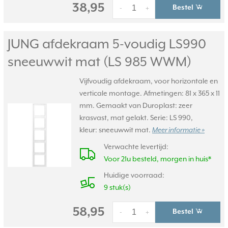
38,95
Bestel
-
+
JUNG afdekraam 5-voudig LS990
sneeuwwit mat (LS 985 WWM)
Vijfvoudig afdekraam, voor horizontale en
verticale montage. Afmetingen: 81 x 365 x 11
mm. Gemaakt van Duroplast: zeer
krasvast, mat gelakt. Serie: LS 990,
kleur: sneeuwwit mat.
Meer informatie »
Verwachte levertijd:
Voor 21u besteld, morgen in huis*
Huidige voorraad:
9 stuk(s)
58,95
Bestel
-
+