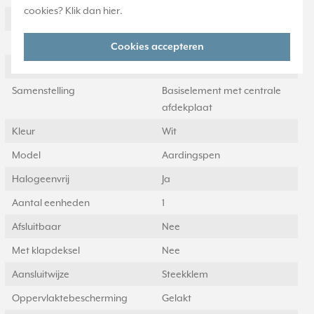
cookies? Klik dan
hier
.
Nom. stroom
16 Ampère (A)
Nom. spanning
250 Volt (V)
Cookies accepteren
Montagewijze
Inbouw (stucwerk)
Samenstelling
Basiselement met centrale
afdekplaat
Kleur
Wit
Model
Aardingspen
Halogeenvrij
Ja
Aantal eenheden
1
Afsluitbaar
Nee
Met klapdeksel
Nee
Aansluitwijze
Steekklem
Oppervlaktebescherming
Gelakt