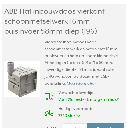
ABB Haf inbouwdoos vierkant
schoonmetselwerk 16mm
buisinvoer 58mm diep (196)
Vierkante inbouwdoos voor
schoonmetselwerk en beton met 16 mm
buisinvoer en herplaatsbare klemdeksel.
Afmetingen (l x b x d): 71 x 71 x 60 mm.
Inwendige diepte: 58 mm, ideaal voor
JUNG wandcontactdozen met USB-
aansluiting.
Meer informatie »
Verwachte levertijd:
Voor 21u besteld, morgen in huis*
Huidige voorraad:
2240 stuk(s)