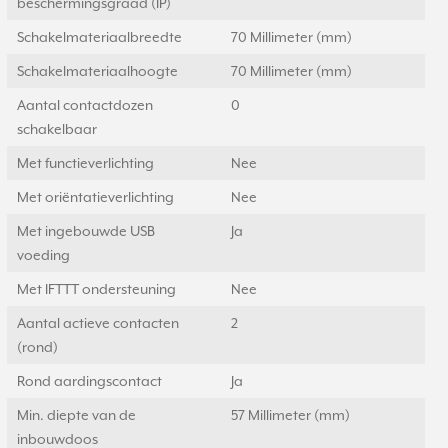
beschermingsgraad (IP)
Schakelmateriaalbreedte
70 Millimeter (mm)
Schakelmateriaalhoogte
70 Millimeter (mm)
Aantal contactdozen
0
schakelbaar
Met functieverlichting
Nee
Met oriëntatieverlichting
Nee
Met ingebouwde USB
Ja
voeding
Met IFTTT ondersteuning
Nee
Aantal actieve contacten
2
(rond)
Rond aardingscontact
Ja
Min. diepte van de
57 Millimeter (mm)
inbouwdoos