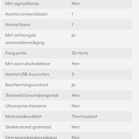
Met signaallamp
Nee
Aantal contactdozen
1
Aantal fasen
1
Met verhoogde
Ja
aanraakbeveiliging
Frequentie
50 Hertz
Met aan/uitschakelaar
Nee
Aantal USB-A poorten
0
Beschermingscontact
Ja
Tekstveld/beschrijvingsvlak
Nee
Uitwerpmechanisme
Nee
Materiaalkwaliteit
Thermoplast
Stekkerstand gedraaid
Nee
Overspanningsbeveiliging
Nee