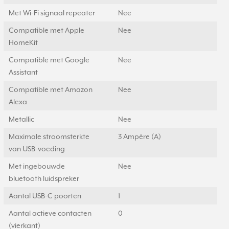
Met Wi-Fi signaal repeater
Nee
Compatible met Apple
Nee
HomeKit
Compatible met Google
Nee
Assistant
Compatible met Amazon
Nee
Alexa
Metallic
Nee
Maximale stroomsterkte
3 Ampère (A)
van USB-voeding
Met ingebouwde
Nee
bluetooth luidspreker
Aantal USB-C poorten
1
Aantal actieve contacten
0
(vierkant)