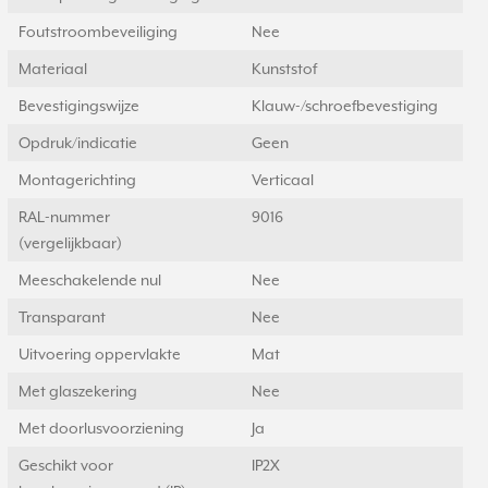
Foutstroombeveiliging
Nee
Materiaal
Kunststof
Bevestigingswijze
Klauw-/schroefbevestiging
Opdruk/indicatie
Geen
Montagerichting
Verticaal
RAL-nummer
9016
(vergelijkbaar)
Meeschakelende nul
Nee
Transparant
Nee
Uitvoering oppervlakte
Mat
Met glaszekering
Nee
Met doorlusvoorziening
Ja
Geschikt voor
IP2X