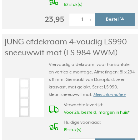
62 stuk(s)
23,95
Bestel
-
+
JUNG afdekraam 4-voudig LS990
sneeuwwit mat (LS 984 WWM)
Viervoudig afdekraam, voor horizontale
en verticale montage. Afmetingen: 81 x 294
x 11 mm. Gemaakt van Duroplast: zeer
krasvast, mat gelakt. Serie: LS 990,
kleur: sneeuwwit mat.
Meer informatie »
Verwachte levertijd:
Voor 21u besteld, morgen in huis*
Huidige voorraad:
19 stuk(s)