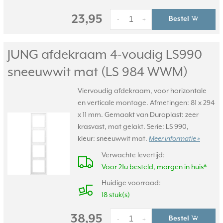
23,95
Bestel
-
+
JUNG afdekraam 4-voudig LS990
sneeuwwit mat (LS 984 WWM)
Viervoudig afdekraam, voor horizontale
en verticale montage. Afmetingen: 81 x 294
x 11 mm. Gemaakt van Duroplast: zeer
krasvast, mat gelakt. Serie: LS 990,
kleur: sneeuwwit mat.
Meer informatie »
Verwachte levertijd:
Voor 21u besteld, morgen in huis*
Huidige voorraad:
18 stuk(s)
38,95
Bestel
-
+