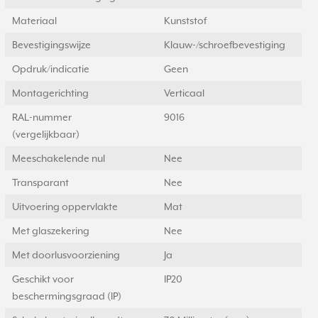
Materiaal
Kunststof
Bevestigingswijze
Klauw-/schroefbevestiging
Opdruk/indicatie
Geen
Montagerichting
Verticaal
RAL-nummer
9016
(vergelijkbaar)
Meeschakelende nul
Nee
Transparant
Nee
Uitvoering oppervlakte
Mat
Met glaszekering
Nee
Met doorlusvoorziening
Ja
Geschikt voor
IP20
beschermingsgraad (IP)