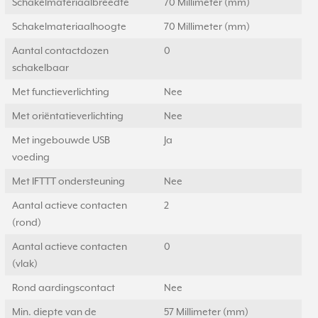
Schakelmateriaalbreedte
70 Millimeter (mm)
Schakelmateriaalhoogte
70 Millimeter (mm)
Aantal contactdozen
0
schakelbaar
Met functieverlichting
Nee
Met oriëntatieverlichting
Nee
Met ingebouwde USB
Ja
voeding
Met IFTTT ondersteuning
Nee
Aantal actieve contacten
2
(rond)
Aantal actieve contacten
0
(vlak)
Rond aardingscontact
Nee
Min. diepte van de
57 Millimeter (mm)