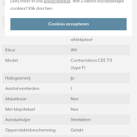
Nom. stroom
Lees meer in ons
privacybeleid
. Wilt u alleen noodzakelijke
16 Ampère (A)
cookies? Klik dan
hier
.
Nom. spanning
250 Volt (V)
Montagewijze
Inbouw (stucwerk)
Cookies accepteren
Samenstelling
Basiselement met centrale
afdekplaat
Kleur
Wit
Model
Contactdoos CEE 7/3
(type F)
Halogeenvrij
Ja
Aantal eenheden
1
Afsluitbaar
Nee
Met klapdeksel
Nee
Aansluitwijze
Steekklem
Oppervlaktebescherming
Gelakt