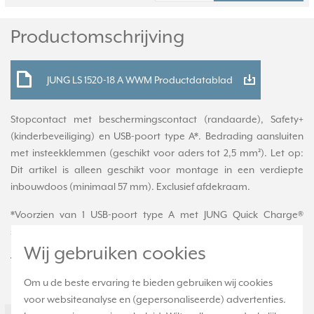
Productomschrijving
JUNG LS 1520-18 A WWM Productdatablad
Stopcontact met beschermingscontact (randaarde), Safety+
(kinderbeveiliging) en USB-poort type A*. Bedrading aansluiten
met insteekklemmen (geschikt voor aders tot 2,5 mm²). Let op:
Dit artikel is alleen geschikt voor montage in een verdiepte
inbouwdoos (minimaal 57 mm). Exclusief afdekraam.
*Voorzien van 1 USB-poort type A met JUNG Quick Charge®
snellaadfunctie (werkt alleen met compatibele apparaten).
Wij gebruiken cookies
Technische specificaties
Om u de beste ervaring te bieden gebruiken wij cookies
Specificatie
Waarde
voor websiteanalyse en (gepersonaliseerde) advertenties.