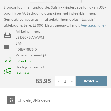
Stopcontact met randaarde, Safety+ (kinderbeveiliging) en USB-
poort type A*. Bedrading aansluiten met insteekklemmen.
Gemaakt van slagvast, mat gelakt thermoplast. Exclusief
afdekraam. Serie: LS 990, kleur: sneeuwwit mat.
Meer informatie »
Artikelnummer:
LS 1520-18 A WWM
EAN:
4011377187610
Verwachte levertijd:
1-2 weken
Huidige voorraad:
0 stuk(s)
85,95
Bestel
-
+
officiële JUNG dealer