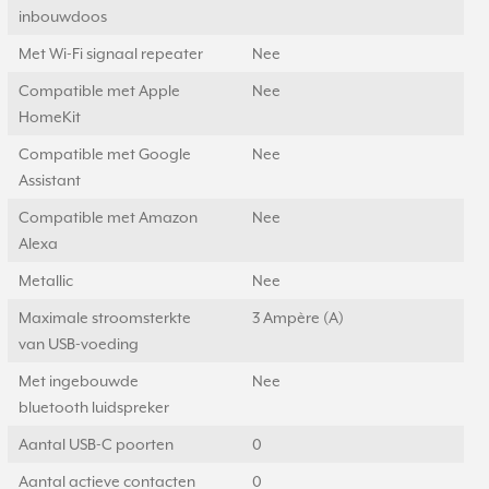
inbouwdoos
Met Wi-Fi signaal repeater
Nee
Compatible met Apple
Nee
HomeKit
Compatible met Google
Nee
Assistant
Compatible met Amazon
Nee
Alexa
Metallic
Nee
Maximale stroomsterkte
3 Ampère (A)
van USB-voeding
Met ingebouwde
Nee
bluetooth luidspreker
Aantal USB-C poorten
0
Aantal actieve contacten
0