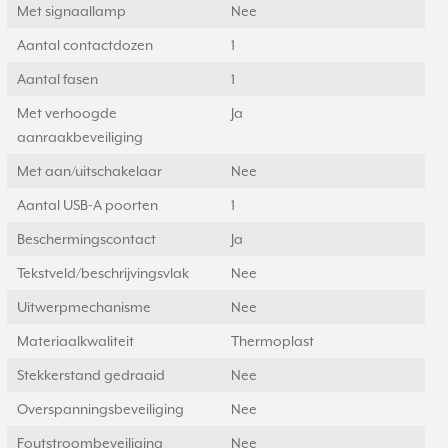
Met signaallamp
Nee
Aantal contactdozen
1
Aantal fasen
1
Met verhoogde
Ja
aanraakbeveiliging
Met aan/uitschakelaar
Nee
Aantal USB-A poorten
1
Beschermingscontact
Ja
Tekstveld/beschrijvingsvlak
Nee
Uitwerpmechanisme
Nee
Materiaalkwaliteit
Thermoplast
Stekkerstand gedraaid
Nee
Overspanningsbeveiliging
Nee
Foutstroombeveiliging
Nee