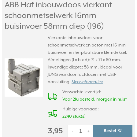
ABB Haf inbouwdoos vierkant
schoonmetselwerk 16mm
buisinvoer 58mm diep (196)
Vierkante inbouwdoos voor
schoonmetselwerk en beton met 16 mm
buisinvoer en herplaatsbare klemdeksel.
Afmetingen (l x b x d): 71 x 71 x 60 mm.
Inwendige diepte: 58 mm, ideaal voor
JUNG wandcontactdozen met USB-
aansluiting.
Meer informatie »
Verwachte levertijd:
Voor 21u besteld, morgen in huis*
Huidige voorraad:
2240 stuk(s)
3,95
Bestel
-
+