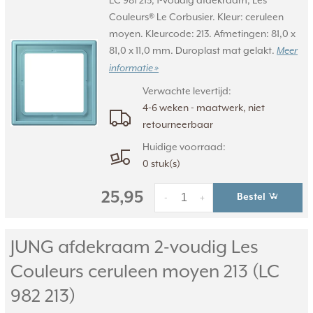
LC 981 213, 1-voudig afdekraam, Les
Couleurs® Le Corbusier. Kleur: ceruleen
moyen. Kleurcode: 213. Afmetingen: 81,0 x
81,0 x 11,0 mm. Duroplast mat gelakt.
Meer
informatie »
Verwachte levertijd:
4-6 weken - maatwerk, niet
retourneerbaar
Huidige voorraad:
0 stuk(s)
25,95
Bestel
-
+
JUNG afdekraam 2-voudig Les
Couleurs ceruleen moyen 213 (LC
982 213)