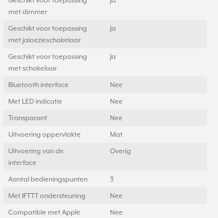
Geschikt voor toepassing
Ja
met dimmer
Geschikt voor toepassing
Ja
met jaloezieschakelaar
Geschikt voor toepassing
Ja
met schakelaar
Bluetooth interface
Nee
Met LED indicatie
Nee
Transparant
Nee
Uitvoering oppervlakte
Mat
Uitvoering van de
Overig
interface
Aantal bedieningspunten
3
Met IFTTT ondersteuning
Nee
Compatible met Apple
Nee