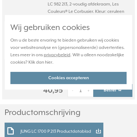
LC 982 213, 2-voudig afdekraam, Les
Couleurs® Le Corbusier. Kleur: ceruleen
moyen. Kleurcode: 213. Afmetingen: 152,0 x
Wij gebruiken cookies
81,0 x 11,0 mm. Duroplast, mat gelakt.
Meer
informatie »
Om u de beste ervaring te bieden gebruiken wij cookies
Verwachte levertijd:
voor websiteanalyse en (gepersonaliseerde) advertenties.
4-6 weken - maatwerk, niet
Lees meer in ons
privacybeleid
. Wilt u alleen noodzakelijke
retourneerbaar
cookies? Klik dan
hier
.
Huidige voorraad:
0 stuk(s)
Cookies accepteren
40,95
Bestel
-
+
Productomschrijving
JUNG LC 1700 P 213 Productdatablad