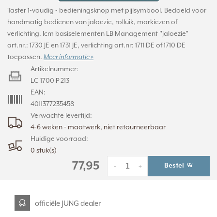
Taster 1-voudig - bedieningsknop met pijlsymbool. Bedoeld voor
handmatig bedienen van jaloezie, rolluik, markiezen of
verlichting. Icm basiselementen LB Management "jaloezie"
art.nr.: 1730 JE en 1731 JE, verlichting art.nr: 1711 DE of 1710 DE
toepassen.
Meer informatie »
Artikelnummer:
LC 1700 P 213
EAN:
4011377235458
Verwachte levertijd:
4-6 weken - maatwerk, niet retourneerbaar
Huidige voorraad:
0 stuk(s)
77,95
Bestel
-
+
officiële JUNG dealer