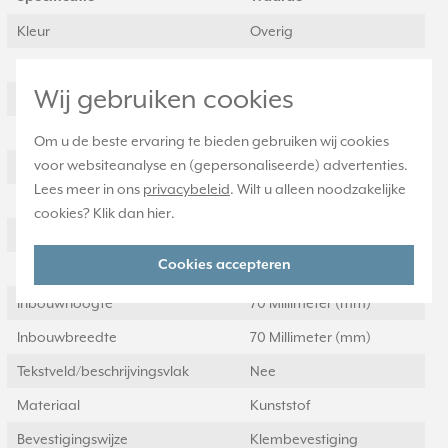
Kleur
Overig
Breedte
81 Millimeter (mm)
Wij gebruiken cookies
Halogeenvrij
Ja
Hoogte
152 Millimeter (mm)
Om u de beste ervaring te bieden gebruiken wij cookies
voor websiteanalyse en (gepersonaliseerde) advertenties.
Diepte
11 Millimeter (mm)
Lees meer in ons
privacybeleid
. Wilt u alleen noodzakelijke
Aantal eenheden
2
cookies? Klik dan
hier
.
Met klapdeksel
Nee
Cookies accepteren
Oppervlaktebescherming
Gelakt
Inbouwhoogte
70 Millimeter (mm)
Inbouwbreedte
70 Millimeter (mm)
Tekstveld/beschrijvingsvlak
Nee
Materiaal
Kunststof
Bevestigingswijze
Klembevestiging