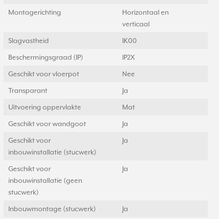
Montagerichting
Horizontaal en
verticaal
Slagvastheid
IK00
Beschermingsgraad (IP)
IP2X
Geschikt voor vloerpot
Nee
Transparant
Ja
Uitvoering oppervlakte
Mat
Geschikt voor wandgoot
Ja
Geschikt voor
Ja
inbouwinstallatie (stucwerk)
Geschikt voor
Ja
inbouwinstallatie (geen
stucwerk)
Inbouwmontage (stucwerk)
Ja