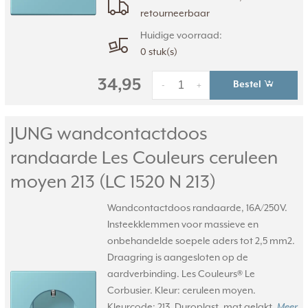
retourneerbaar
Huidige voorraad:
0 stuk(s)
34,95
Bestel
-
+
JUNG wandcontactdoos
randaarde Les Couleurs ceruleen
moyen 213 (LC 1520 N 213)
Wandcontactdoos randaarde, 16A/250V.
Insteekklemmen voor massieve en
onbehandelde soepele aders tot 2,5 mm2.
Draagring is aangesloten op de
aardverbinding. Les Couleurs® Le
Corbusier. Kleur: ceruleen moyen.
Kleurcode: 213. Duroplast, mat gelakt.
Meer