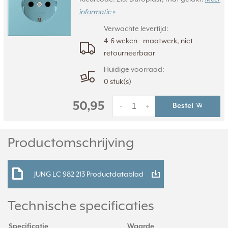
informatie »
Verwachte levertijd:
4-6 weken - maatwerk, niet
retourneerbaar
Huidige voorraad:
0 stuk(s)
50,95
Bestel
-
+
Productomschrijving
JUNG LC 982 213 Productdatablad
Technische specificaties
Specificatie
Waarde