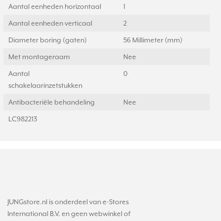
Aantal eenheden horizontaal
1
Aantal eenheden verticaal
2
Diameter boring (gaten)
56 Millimeter (mm)
Met montageraam
Nee
Aantal
0
schakelaarinzetstukken
Antibacteriële behandeling
Nee
LC982213
JUNGstore.nl is onderdeel van e-Stores
International B.V. en geen webwinkel of