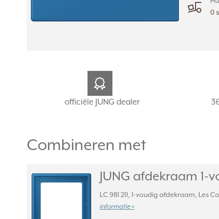
Hu
0 
officiële JUNG dealer
3
Combineren met
JUNG afdekraam 1-vou
LC 981 211, 1-voudig afdekraam, Les Co
informatie »