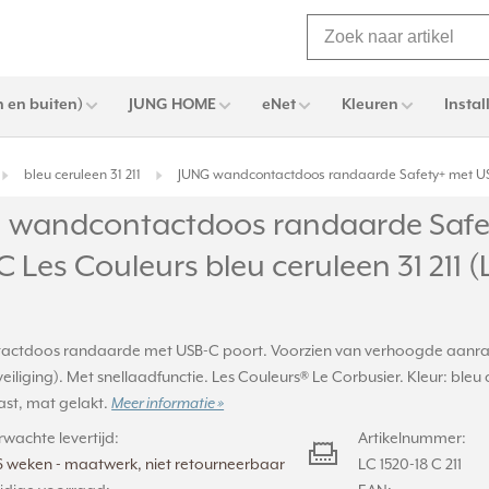
 en buiten)
JUNG HOME
eNet
Kleuren
Instal
bleu ceruleen 31 211
JUNG wandcontactdoos randaarde Safety+ met USB-C 
 wandcontactdoos randaarde Safe
 Les Couleurs bleu ceruleen 31 211 (
ctdoos randaarde met USB-C poort. Voorzien van verhoogde aanrak
eiliging). Met snellaadfunctie. Les Couleurs® Le Corbusier. Kleur: bleu c
st, mat gelakt.
Meer informatie »
rwachte levertijd:
Artikelnummer:
6 weken - maatwerk, niet retourneerbaar
LC 1520-18 C 211