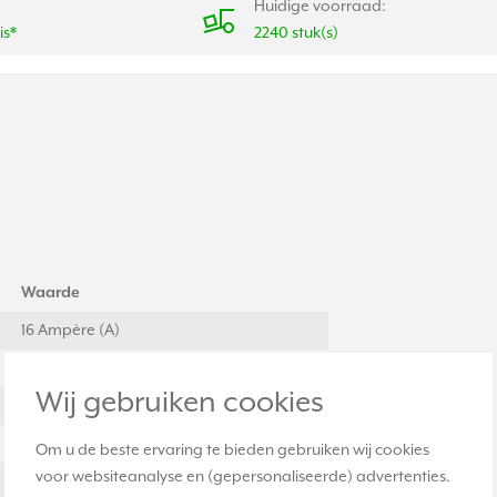
Huidige voorraad:
is*
2240 stuk(s)
Waarde
16 Ampère (A)
250 Volt (V)
Wij gebruiken cookies
Inbouw (stucwerk)
Basiselement met centrale afdekplaat
Om u de beste ervaring te bieden gebruiken wij cookies
voor websiteanalyse en (gepersonaliseerde) advertenties.
Overig