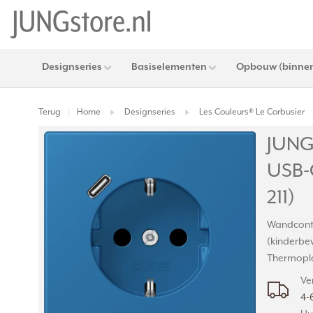
Designseries
Basiselementen
Opbouw (binnen
Terug
Home
Designseries
Les Couleurs® Le Corbusier
|
JUNG
USB-C
211)
Wandconta
(kinderbev
Thermopla
Ve
4-