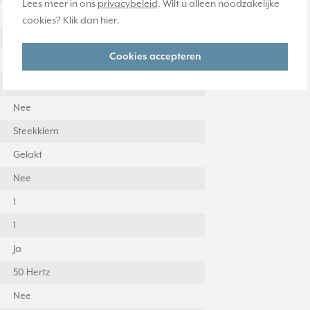
Lees meer in ons
privacybeleid
. Wilt u alleen noodzakelijke
Contactdoos CEE 7/3 (type F)
cookies? Klik dan
hier
.
Ja
Cookies accepteren
1
Nee
Nee
Steekklem
Gelakt
Nee
1
1
Ja
50 Hertz
Nee