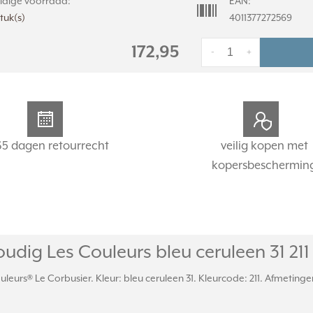
idige voorraad:
EAN:
stuk(s)
4011377272569
172,95
-
+
65 dagen retourrecht
veilig kopen met
kopersbeschermin
dig Les Couleurs bleu ceruleen 31 211 (
uleurs® Le Corbusier. Kleur: bleu ceruleen 31. Kleurcode: 211. Afmetinge