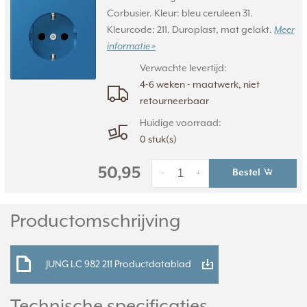
Corbusier. Kleur: bleu ceruleen 31.
Kleurcode: 211. Duroplast, mat gelakt.
Meer
informatie »
Verwachte levertijd:
4-6 weken - maatwerk, niet
retourneerbaar
Huidige voorraad:
0 stuk(s)
50,95
Bestel
-
+
Productomschrijving
JUNG LC 982 211 Productdatablad
Technische specificaties