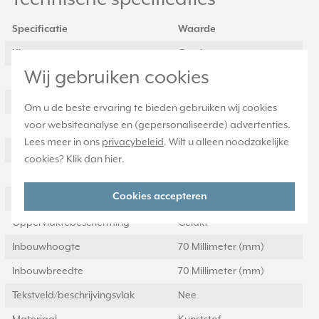
Specificatie
Waarde
Kleur
Overig
Wij gebruiken cookies
Breedte
81 Millimeter (mm)
Halogeenvrij
Ja
Om u de beste ervaring te bieden gebruiken wij cookies
voor websiteanalyse en (gepersonaliseerde) advertenties.
Hoogte
152 Millimeter (mm)
Lees meer in ons
privacybeleid
. Wilt u alleen noodzakelijke
Diepte
11 Millimeter (mm)
cookies? Klik dan
hier
.
Aantal eenheden
2
Cookies accepteren
Met klapdeksel
Nee
Oppervlaktebescherming
Gelakt
Inbouwhoogte
70 Millimeter (mm)
Inbouwbreedte
70 Millimeter (mm)
Tekstveld/beschrijvingsvlak
Nee