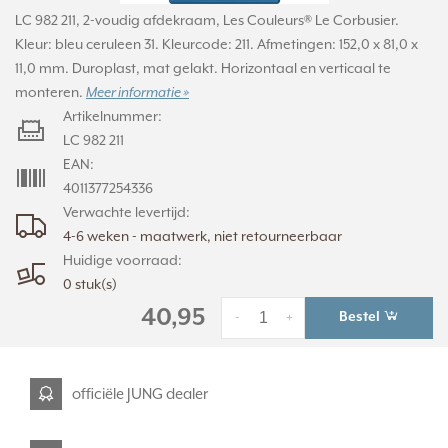
LC 982 211, 2-voudig afdekraam, Les Couleurs® Le Corbusier.
Kleur: bleu ceruleen 31. Kleurcode: 211. Afmetingen: 152,0 x 81,0 x
11,0 mm. Duroplast, mat gelakt. Horizontaal en verticaal te
monteren.
Meer informatie »
Artikelnummer:
LC 982 211
EAN:
4011377254336
Verwachte levertijd:
4-6 weken - maatwerk, niet retourneerbaar
Huidige voorraad:
0 stuk(s)
40,95
Bestel
-
+
officiële JUNG dealer