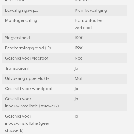
Materiaal
Kunststof
Bevestigingswijze
Klembevestiging
Montagerichting
Horizontaal en
verticaal
Slagvastheid
IK00
Beschermingsgraad (IP)
IP2X
Geschikt voor vloerpot
Nee
Transparant
Ja
Uitvoering oppervlakte
Mat
Geschikt voor wandgoot
Ja
Geschikt voor
Ja
inbouwinstallatie (stucwerk)
Geschikt voor
Ja
inbouwinstallatie (geen
stucwerk)