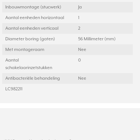
Inbouwmontage (stucwerk)
Ja
Aantal eenheden horizontaal
1
Aantal eenheden verticaal
2
Diameter boring (gaten)
56 Millimeter (mm)
Met montageraam
Nee
Aantal
0
schakelaarinzetstukken
Antibacteriële behandeling
Nee
LC982211