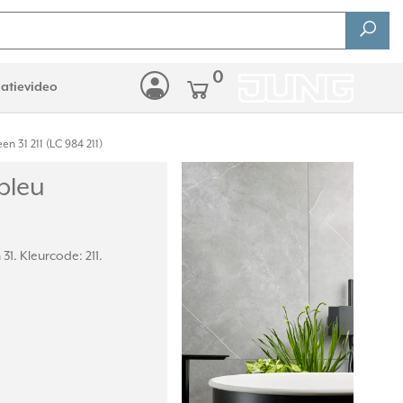
0
latievideo
 31 211 (LC 984 211)
bleu
31. Kleurcode: 211.