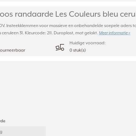
 randaarde Les Couleurs bleu cerulee
. Insteekklemmen voor massieve en onbehandelde soepele aders tot
u ceruleen 31. Kleurcode: 211. Duroplast, mat gelakt.
Meer informatie »
Huidige voorraad:
etourneerbaar
0 stuk(s)
rde
ig