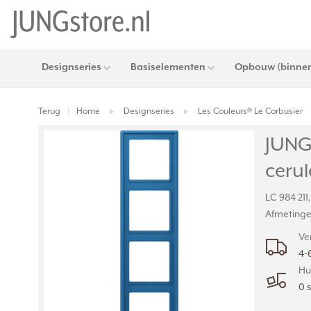
Designseries
Basiselementen
Opbouw (binnen
Terug
Home
Designseries
Les Couleurs® Le Corbusier
|
JUNG
cerul
LC 984 211
Afmetingen
Ve
4-
Hu
0 