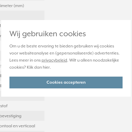
llimeter (mm)
illimeter (mm)
Wij gebruiken cookies
llimeter (mm)
Om u de beste ervaring te bieden gebruiken wij cookies
voor websiteanalyse en (gepersonaliseerde) advertenties.
Lees meer in ons
privacybeleid
. Wilt u alleen noodzakelijke
t
cookies? Klik dan
hier
.
llimeter (mm)
Cookies accepteren
llimeter (mm)
stof
bevestiging
ontaal en verticaal