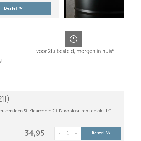
Bestel
voor 21u besteld, morgen in huis*
g
11)
u ceruleen 31. Kleurcode: 211. Duroplast, mat gelakt. LC
34,95
Bestel
-
+