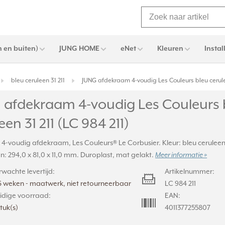
 en buiten)
JUNG HOME
eNet
Kleuren
Instal
bleu ceruleen 31 211
JUNG afdekraam 4-voudig Les Couleurs bleu ceruleen
 afdekraam 4-voudig Les Couleurs 
een 31 211 (LC 984 211)
, 4-voudig afdekraam, Les Couleurs® Le Corbusier. Kleur: bleu ceruleen 
: 294,0 x 81,0 x 11,0 mm. Duroplast, mat gelakt.
Meer informatie »
rwachte levertijd:
Artikelnummer:
6 weken - maatwerk, niet retourneerbaar
LC 984 211
idige voorraad:
EAN:
stuk(s)
4011377255807