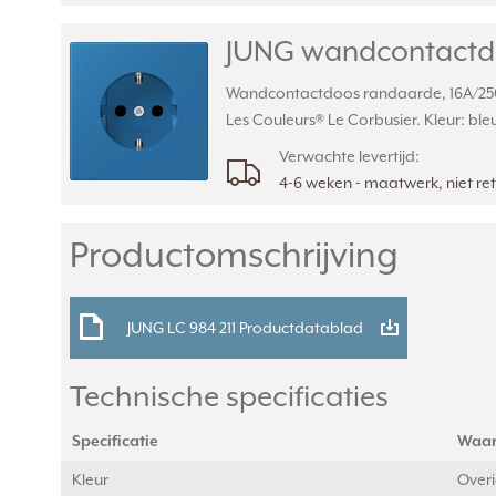
JUNG wandcontactdoos
Wandcontactdoos randaarde, 16A/250V
Les Couleurs® Le Corbusier. Kleur: ble
Verwachte levertijd:
4-6 weken - maatwerk, niet r
Productomschrijving
JUNG LC 984 211 Productdatablad
Technische specificaties
Specificatie
Waa
Kleur
Over