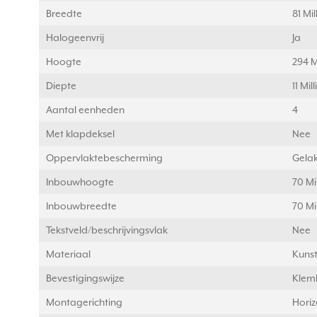
Breedte
81 Mi
Halogeenvrij
Ja
Hoogte
294 M
Diepte
11 Mi
Aantal eenheden
4
Met klapdeksel
Nee
Oppervlaktebescherming
Gelak
Inbouwhoogte
70 Mi
Inbouwbreedte
70 Mi
Tekstveld/beschrijvingsvlak
Nee
Materiaal
Kunst
Bevestigingswijze
Klem
Montagerichting
Horiz