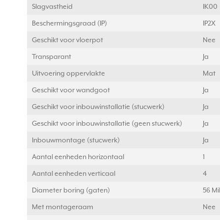
Slagvastheid
IK00
Beschermingsgraad (IP)
IP2X
Geschikt voor vloerpot
Nee
Transparant
Ja
Uitvoering oppervlakte
Mat
Geschikt voor wandgoot
Ja
Geschikt voor inbouwinstallatie (stucwerk)
Ja
Geschikt voor inbouwinstallatie (geen stucwerk)
Ja
Inbouwmontage (stucwerk)
Ja
Aantal eenheden horizontaal
1
Aantal eenheden verticaal
4
Diameter boring (gaten)
56 Mi
Met montageraam
Nee