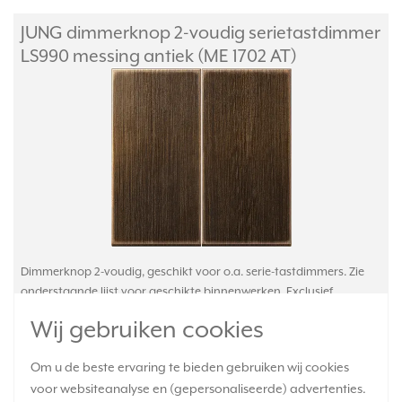
JUNG dimmerknop 2-voudig serietastdimmer
LS990 messing antiek (ME 1702 AT)
Dimmerknop 2-voudig, geschikt voor o.a. serie-tastdimmers. Zie
onderstaande lijst voor geschikte binnenwerken. Exclusief
binnenwerk en afdekraam. Serie: LS 990, kleur: messing antiek
Wij gebruiken cookies
(metaaluitvoering).
Meer informatie »
Om u de beste ervaring te bieden gebruiken wij cookies
Verwachte levertijd:
voor websiteanalyse en (gepersonaliseerde) advertenties.
Voor maandag 21u besteld, dinsdag in huis*