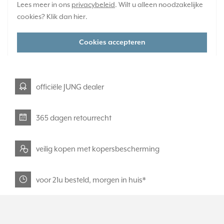
Lees meer in ons
privacybeleid
. Wilt u alleen noodzakelijke
Huidige voorraad:
cookies? Klik dan
hier
.
2 stuk(s)
57,95
-
+
Cookies accepteren
officiële JUNG dealer
365 dagen retourrecht
veilig kopen met kopersbescherming
voor 21u besteld, morgen in huis*