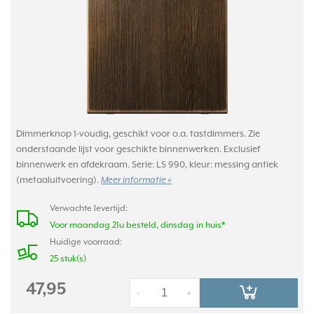
Dimmerknop 1-voudig, geschikt voor o.a. tastdimmers. Zie
onderstaande lijst voor geschikte binnenwerken. Exclusief
binnenwerk en afdekraam. Serie: LS 990, kleur: messing antiek
(metaaluitvoering).
Meer informatie »
Verwachte levertijd:
Voor maandag 21u besteld, dinsdag in huis*
Huidige voorraad:
25 stuk(s)
47,95
-
+