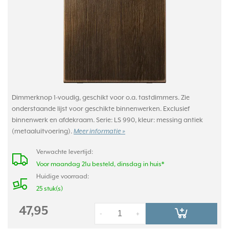
Dimmerknop 1-voudig, geschikt voor o.a. tastdimmers. Zie
onderstaande lijst voor geschikte binnenwerken. Exclusief
binnenwerk en afdekraam. Serie: LS 990, kleur: messing antiek
(metaaluitvoering).
Meer informatie »
Verwachte levertijd:
Voor maandag 21u besteld, dinsdag in huis*
Huidige voorraad:
25 stuk(s)
47,95
-
+