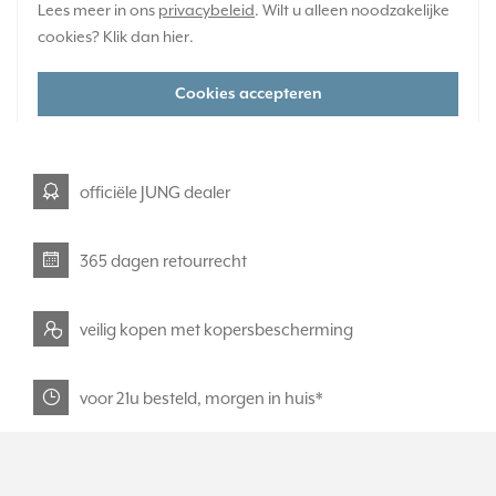
Lees meer in ons
privacybeleid
. Wilt u alleen noodzakelijke
Huidige voorraad:
cookies? Klik dan
hier
.
2 stuk(s)
57,95
-
+
Cookies accepteren
officiële JUNG dealer
365 dagen retourrecht
veilig kopen met kopersbescherming
voor 21u besteld, morgen in huis*