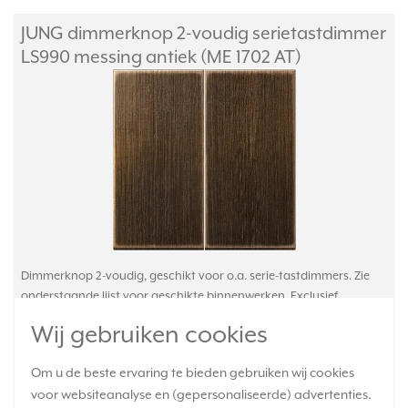
JUNG dimmerknop 2-voudig serietastdimmer
LS990 messing antiek (ME 1702 AT)
Dimmerknop 2-voudig, geschikt voor o.a. serie-tastdimmers. Zie
onderstaande lijst voor geschikte binnenwerken. Exclusief
binnenwerk en afdekraam. Serie: LS 990, kleur: messing antiek
Wij gebruiken cookies
(metaaluitvoering).
Meer informatie »
Om u de beste ervaring te bieden gebruiken wij cookies
Verwachte levertijd:
voor websiteanalyse en (gepersonaliseerde) advertenties.
Voor maandag 21u besteld, dinsdag in huis*