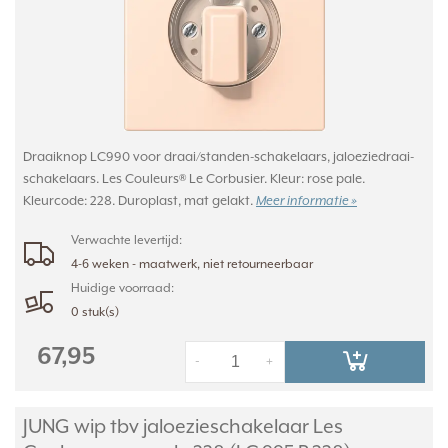
Draaiknop LC990 voor draai/standen-schakelaars, jaloeziedraai-
schakelaars. Les Couleurs® Le Corbusier. Kleur: rose pale.
Kleurcode: 228. Duroplast, mat gelakt.
Meer informatie »
Verwachte levertijd:
4-6 weken - maatwerk, niet retourneerbaar
Huidige voorraad:
0 stuk(s)
67,95
-
+
JUNG wip tbv jaloezieschakelaar Les