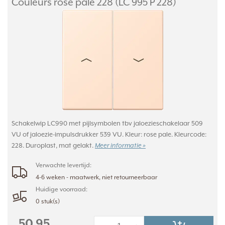
Couleurs rose pale 228 (LC 995 P 228)
Schakelwip LC990 met pijlsymbolen tbv jaloezieschakelaar 509
VU of jaloezie-impulsdrukker 539 VU. Kleur: rose pale. Kleurcode:
228. Duroplast, mat gelakt.
Meer informatie »
Verwachte levertijd:
4-6 weken - maatwerk, niet retourneerbaar
Huidige voorraad:
0 stuk(s)
50,95