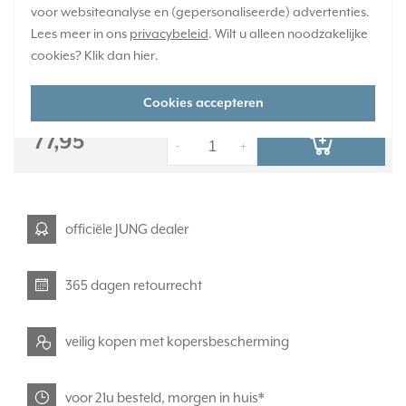
informatie »
voor websiteanalyse en (gepersonaliseerde) advertenties.
Lees meer in ons
privacybeleid
. Wilt u alleen noodzakelijke
Verwachte levertijd:
cookies? Klik dan
hier
.
4-6 weken - maatwerk, niet retourneerbaar
Huidige voorraad:
0 stuk(s)
Cookies accepteren
77,95
-
+
officiële JUNG dealer
365 dagen retourrecht
veilig kopen met kopersbescherming
voor 21u besteld, morgen in huis*