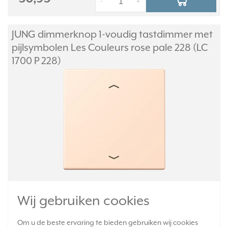
-
+
JUNG dimmerknop 1-voudig tastdimmer met
pijlsymbolen Les Couleurs rose pale 228 (LC
1700 P 228)
LB management taster 1-voudig met pijlsymbool. Bedoeld gebruik,
handmatig bedienen van jaloezie, rolluik, markiezen of verlichting.
Wij gebruiken cookies
Icm basiselementen LB Management "jaloezie" art.nr.: 1730 JE en
1731 JE, verlichting art.nr: 1711 DE of 1710 DE toepassen.
Meer
Om u de beste ervaring te bieden gebruiken wij cookies