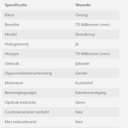
Specificatie
Waarde
Kleur
Overig
Breedte
70 Millimeter (mm)
Model
Draaiknop
Halogeenvrij
Ja
Hoogte
70 Millimeter (mm)
Gebruik
Jaloezie
Oppervlaktebescherming
Gelakt
Materiaal
Kunststof
Bevestigingswijze
Klembevestiging
Opdruk/indicatie
Geen
Controlevenster/verlicht
Nee
Met indicatieveld
Nee