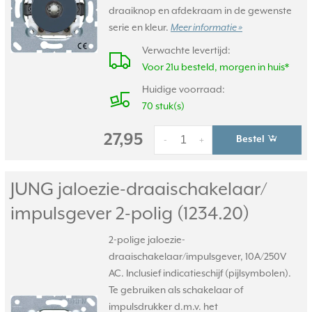
draaiknop en afdekraam in de gewenste
serie en kleur.
Meer informatie »
Verwachte levertijd:
Voor 21u besteld, morgen in huis*
Huidige voorraad:
70 stuk(s)
27,95
Bestel
-
+
JUNG jaloezie-draaischakelaar/
impulsgever 2-polig (1234.20)
2-polige jaloezie-
draaischakelaar/impulsgever, 10A/250V
AC. Inclusief indicatieschijf (pijlsymbolen).
Te gebruiken als schakelaar of
impulsdrukker d.m.v. het