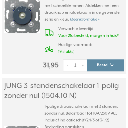
met schroefklemmen. Afdekken met een
draaiknop en afdekraam in de gewenste
serie en kleur.
Meer informatie »
Verwachte levertijd:
Voor 21u besteld, morgen in huis*
Huidige voorraad:
19 stuk(s)
31,95
Bestel
-
+
JUNG 3-standenschakelaar 1-polig
zonder nul (1504.10 N)
1-polige draaischakelaar met 3 standen,
zonder nul. Belastbaar tot 10A/250V AC.
Inclusief indicatieschijf (2/1/3 of 3/1/2).
Bedrading aansluiten