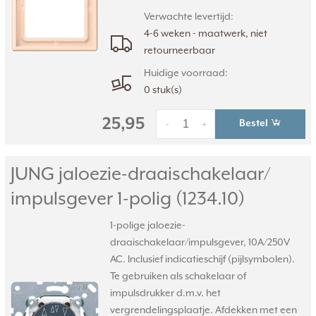
Verwachte levertijd:
4-6 weken - maatwerk, niet
retourneerbaar
Huidige voorraad:
0 stuk(s)
25,95
Bestel
-
+
JUNG jaloezie-draaischakelaar/
impulsgever 1-polig (1234.10)
1-polige jaloezie-
draaischakelaar/impulsgever, 10A/250V
AC. Inclusief indicatieschijf (pijlsymbolen).
Te gebruiken als schakelaar of
impulsdrukker d.m.v. het
vergrendelingsplaatje. Afdekken met een