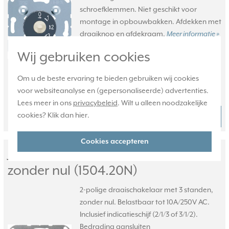
schroefklemmen. Niet geschikt voor
montage in opbouwbakken. Afdekken met
draaiknop en afdekraam.
Meer informatie »
Verwachte levertijd:
Wij gebruiken cookies
Voor 21u besteld, morgen in huis*
Om u de beste ervaring te bieden gebruiken wij cookies
Huidige voorraad:
voor websiteanalyse en (gepersonaliseerde) advertenties.
1 stuk(s)
Lees meer in ons
privacybeleid
. Wilt u alleen noodzakelijke
70,95
cookies? Klik dan
hier
.
Bestel
-
+
Cookies accepteren
JUNG 3-standenschakelaar 2-polig
zonder nul (1504.20N)
2-polige draaischakelaar met 3 standen,
zonder nul. Belastbaar tot 10A/250V AC.
Inclusief indicatieschijf (2/1/3 of 3/1/2).
Bedrading aansluiten