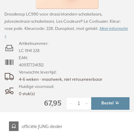
Draaiknop LC990 voor draai/standen-schakelaars,
jaloeziedraai-schakelaars. Les Couleurs® Le Corbusier. Kleur:
rose pale. Kleurcode: 228. Duroplast, mat gelakt.
Meer informatie
»
Artikelnummer:
LC 1941 228
EAN:
4011377241312
Verwachte levertijd:
4-6 weken - maatwerk, niet retourneerbaar
Huidige voorraad:
0 stuk(s)
67,95
Bestel
-
+
officiële JUNG dealer