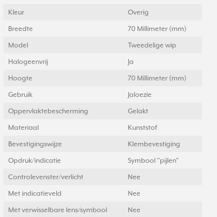
Kleur
Overig
Breedte
70 Millimeter (mm)
Model
Tweedelige wip
Halogeenvrij
Ja
Hoogte
70 Millimeter (mm)
Gebruik
Jaloezie
Oppervlaktebescherming
Gelakt
Materiaal
Kunststof
Bevestigingswijze
Klembevestiging
Opdruk/indicatie
Symbool "pijlen"
Controlevenster/verlicht
Nee
Met indicatieveld
Nee
Met verwisselbare lens/symbool
Nee