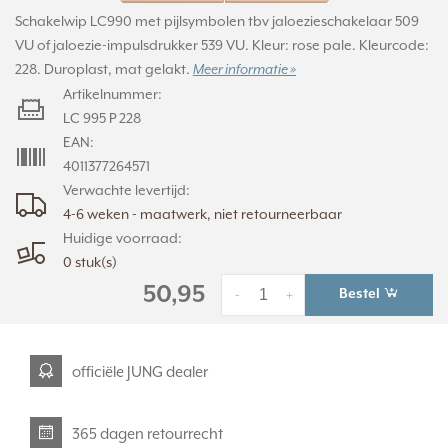
Schakelwip LC990 met pijlsymbolen tbv jaloezieschakelaar 509
VU of jaloezie-impulsdrukker 539 VU. Kleur: rose pale. Kleurcode:
228. Duroplast, mat gelakt.
Meer informatie »
Artikelnummer:
LC 995 P 228
EAN:
4011377264571
Verwachte levertijd:
4-6 weken - maatwerk, niet retourneerbaar
Huidige voorraad:
0 stuk(s)
50,95
Bestel
-
+
officiële JUNG dealer
365 dagen retourrecht