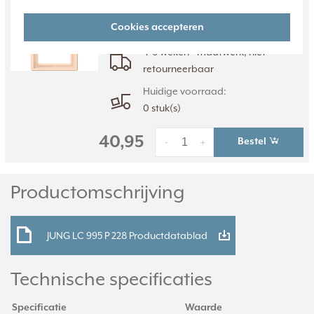
informatie »
Cookies accepteren
Verwachte levertijd:
4-6 weken - maatwerk, niet
retourneerbaar
Huidige voorraad:
0 stuk(s)
40,95
Bestel
-
+
Productomschrijving
JUNG LC 995 P 228 Productdatablad
Technische specificaties
Specificatie
Waarde