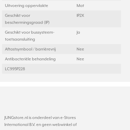
Uitvoering oppervlakte
Mat
Geschikt voor
IP2X
beschermingsgraad (IP)
Geschikt voor bussysteem-
Ja
toetsaansluiting
Aftastsymbool / barrièrevrij
Nee
Antibacteriële behandeling
Nee
LC995P228
JUNGstore.nl is onderdeel van e-Stores
International B.V. en geen webwinkel of