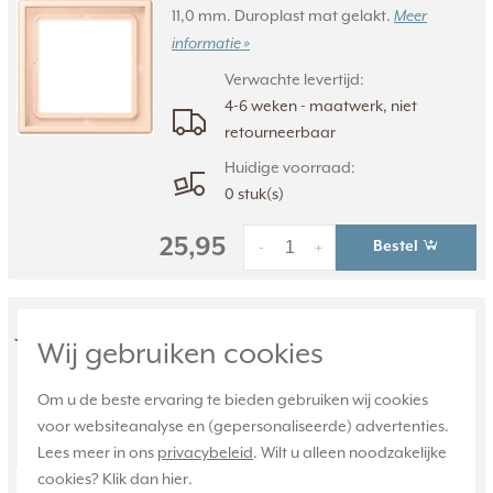
11,0 mm. Duroplast mat gelakt.
Meer
informatie »
Verwachte levertijd:
4-6 weken - maatwerk, niet
retourneerbaar
Huidige voorraad:
0 stuk(s)
25,95
Bestel
-
+
JUNG afdekraam 2-voudig Les
Wij gebruiken cookies
Couleurs rose pale 228 (LC 982 228)
Om u de beste ervaring te bieden gebruiken wij cookies
LC 982 228, 2-voudig afdekraam, Les
voor websiteanalyse en (gepersonaliseerde) advertenties.
Couleurs® Le Corbusier. Kleur: rose pale.
Lees meer in ons
privacybeleid
. Wilt u alleen noodzakelijke
Kleurcode: 228. Afmetingen: 152,0 x 81,0 x
cookies? Klik dan
hier
.
11,0 mm. Duroplast, mat gelakt.
Meer