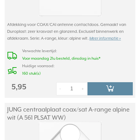
Afdekking voor COAX/CAI antenne contactdoos. Gemaakt van
Duroplast: zeer krasvast en glanzend. Exclusief binnenwerk en
afdekraam. Serie: A-range, kleur: alpine wit.
Meer informatie »
Verwachte levertijd:
Voor maandag 21u besteld, dinsdag in huis*
Huidige voorraad:
160 stuk(s)
5,95
-
+
JUNG centraalplaat coax/
sat A-range alpine
wit (A 561 PLSAT WW)