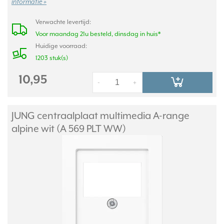
informatie »
Verwachte levertijd:
Voor maandag 21u besteld, dinsdag in huis*
Huidige voorraad:
1203 stuk(s)
10,95
-
+
JUNG centraalplaat multimedia A-range
alpine wit (A 569 PLT WW)