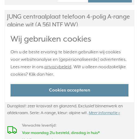
JUNG centraalplaat telefoon 4-polig A-range
alpine wit (A 561 NTF WW)
Wij gebruiken cookies
Om u de beste ervaring te bieden gebruiken wij cookies
voor websiteanalyse en (gepersonaliseerde) advertenties.
Lees meer in ons
privacybeleid
. Wilt u alleen noodzakelijke
cookies? Klik dan
hier
.
Cookies accepteren
Telefoonafdekking voor 4-polige (PTT) contactdoos. Gemaakt van
Duroplast: zeer krasvast en glanzend. Exclusief binnenwerk en
afdekraam. Serie: A-range, kleur: alpine wit.
Meer informatie »
Verwachte levertijd:
Voor maandag 21u besteld, dinsdag in huis*