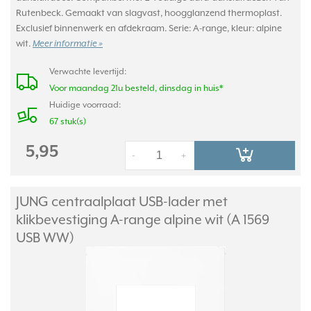
Rutenbeck. Gemaakt van slagvast, hoogglanzend thermoplast.
Exclusief binnenwerk en afdekraam. Serie: A-range, kleur: alpine
wit.
Meer informatie »
Verwachte levertijd:
Voor maandag 21u besteld, dinsdag in huis*
Huidige voorraad:
67 stuk(s)
5,95
-
+
JUNG centraalplaat USB-lader met
klikbevestiging A-range alpine wit (A 1569
USB WW)