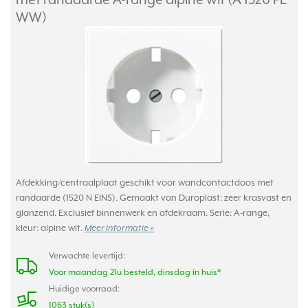
WW)
Afdekking/centraalplaat geschikt voor wandcontactdoos met
randaarde (1520 N EINS). Gemaakt van Duroplast: zeer krasvast en
glanzend. Exclusief binnenwerk en afdekraam. Serie: A-range,
kleur: alpine wit.
Meer informatie »
Verwachte levertijd:
Voor maandag 21u besteld, dinsdag in huis*
Huidige voorraad:
1063 stuk(s)