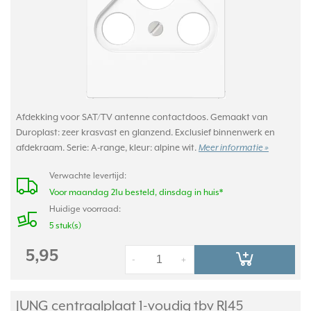
Afdekking voor SAT/TV antenne contactdoos. Gemaakt van
Duroplast: zeer krasvast en glanzend. Exclusief binnenwerk en
afdekraam. Serie: A-range, kleur: alpine wit.
Meer informatie »
Verwachte levertijd:
Voor maandag 21u besteld, dinsdag in huis*
Huidige voorraad:
5 stuk(s)
5,95
-
+
JUNG centraalplaat 1-voudig tbv RJ45