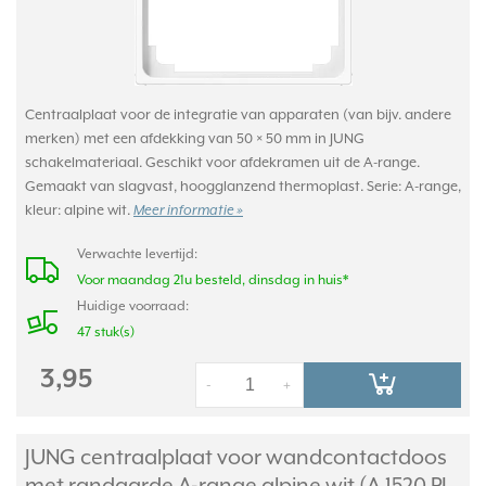
Centraalplaat voor de integratie van apparaten (van bijv. andere
merken) met een afdekking van 50 × 50 mm in JUNG
schakelmateriaal. Geschikt voor afdekramen uit de A-range.
Gemaakt van slagvast, hoogglanzend thermoplast. Serie: A-range,
kleur: alpine wit.
Meer informatie »
Verwachte levertijd:
Voor maandag 21u besteld, dinsdag in huis*
Huidige voorraad:
47 stuk(s)
3,95
-
+
JUNG centraalplaat voor wandcontactdoos
met randaarde A-range alpine wit (A 1520 PL