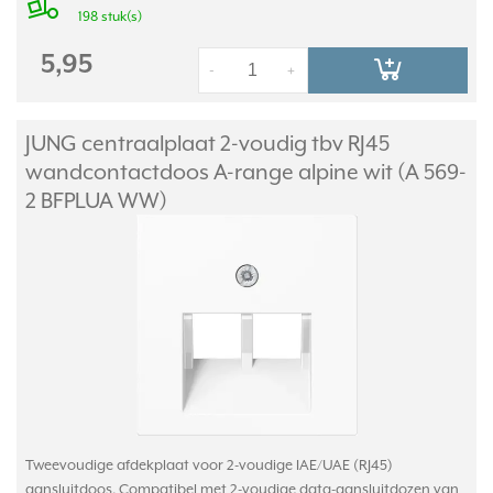
198 stuk(s)
5,95
-
+
JUNG centraalplaat 2-voudig tbv RJ45
wandcontactdoos A-range alpine wit (A 569-
2 BFPLUA WW)
Tweevoudige afdekplaat voor 2-voudige IAE/UAE (RJ45)
aansluitdoos. Compatibel met 2-voudige data-aansluitdozen van