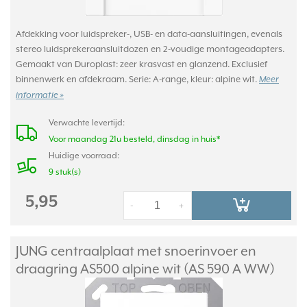
Afdekking voor luidspreker-, USB- en data-aansluitingen, evenals
stereo luidsprekeraansluitdozen en 2-voudige montageadapters.
Gemaakt van Duroplast: zeer krasvast en glanzend. Exclusief
binnenwerk en afdekraam. Serie: A-range, kleur: alpine wit.
Meer
informatie »
Verwachte levertijd:
Voor maandag 21u besteld, dinsdag in huis*
Huidige voorraad:
9 stuk(s)
5,95
-
+
JUNG centraalplaat met snoerinvoer en
draagring AS500 alpine wit (AS 590 A WW)