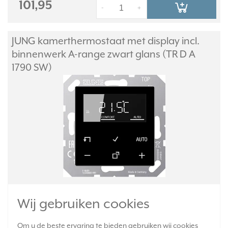
101,95
-
+
JUNG kamerthermostaat met display incl.
binnenwerk A-range zwart glans (TR D A
1790 SW)
Kamerthermostaatset bestaande uit een bedieningselement met
Wij gebruiken cookies
display (A 1790 D SW) en binnenwerk (1790 RTR). Voor handmatige
en tijdgestuurde regeling van de ruimtetemperatuur. Front van
echt glas. Exclusief afdekraam. Serie: A-range, kleur: zwart.
Meer
Om u de beste ervaring te bieden gebruiken wij cookies