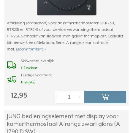
Afdekking (draaiknop) voor de kamerthermostaten RTR230,
RTR231 en RTR241 of voor de vloerverwarmingsthermostaat
FTR231. Gemaakt van slagvast, mat gelakt thermoplast. Exclusief
binnenwerk en afdekraam. Serie: A-range, kleur: antraciet
mat.
Meer informatie »
Verwachte levertijd:
1-2 weken
Huidige voorraad:
0 stuk(s)
12,95
-
+
JUNG bedieningselement met display voor
kamerthermostaat A-range zwart glans (A
1790 D SW)