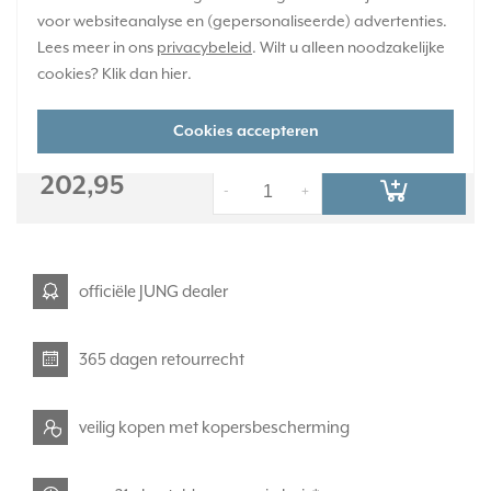
informatie »
voor websiteanalyse en (gepersonaliseerde) advertenties.
Lees meer in ons
privacybeleid
. Wilt u alleen noodzakelijke
Verwachte levertijd:
cookies? Klik dan
hier
.
1-2 weken
Huidige voorraad:
Cookies accepteren
0 stuk(s)
202,95
-
+
officiële JUNG dealer
365 dagen retourrecht
veilig kopen met kopersbescherming