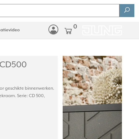
0
latievideo
 CD500
oor geschikte binnenwerken.
ekraam. Serie: CD 500,