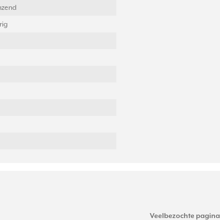
nzend
rig
Veelbezochte pagina