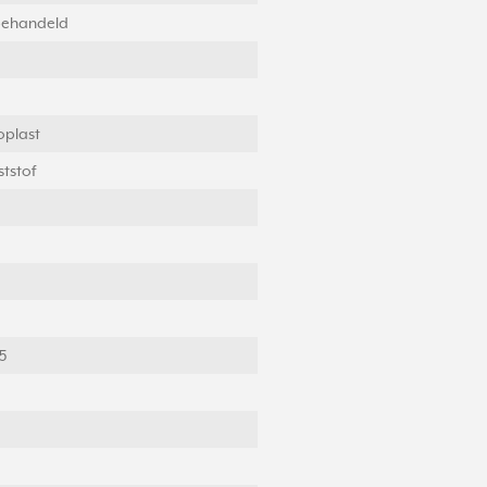
ehandeld
oplast
tstof
5