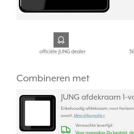
officiële JUNG dealer
3
Combineren met
JUNG afdekraam 1-v
Enkelvoudig afdekraam, voor horizonta
zwart.
Meer informatie »
Verwachte levertijd:
Voor maandag 21u besteld, din