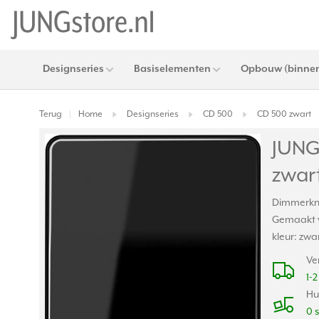
Designseries
Basiselementen
Opbouw (binnen
Terug
Home
Designseries
CD 500
CD 500 zwart
|
JUNG
zwar
Dimmerkno
Gemaakt v
kleur: zwa
Ve
1-
Hu
0 