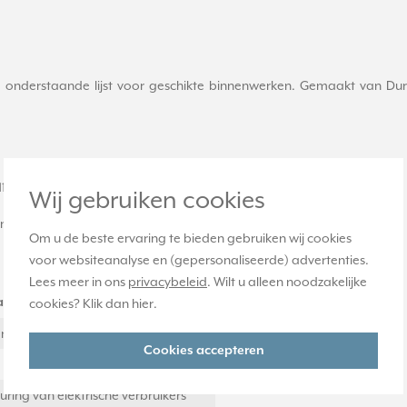
 onderstaande lijst voor geschikte binnenwerken. Gemaakt van Duro
711 DE, 1713 DSTE, 1720 NE, 1723 NE, 1708 IE
Wij gebruiken cookies
nnenwerken die vóór 2019 zijn aangeschaft.
Om u de beste ervaring te bieden gebruiken wij cookies
voor websiteanalyse en (gepersonaliseerde) advertenties.
Lees meer in ons
privacybeleid
. Wilt u alleen noodzakelijke
rde
cookies? Klik dan
hier
.
rt
Cookies accepteren
uring van elektrische verbruikers