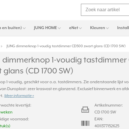
 en buiten)
JUNG HOME
eNet
Kleuren
Instal
JUNG dimmerknop 1-voudig tastdimmer CD500 zwart glans (CD 1700 SW)
 dimmerknop 1-voudig tastdimmer
t glans (CD 1700 SW)
p 1-voudig, geschikt voor o.a. tastdimmers. Zie onderstaande lijst v
an Duroplast: zeer krasvast en glanzend. Exclusief binnenwerk en afd
rt.
Meer informatie »
rwachte levertijd:
Artikelnummer:
2 weken
CD 1700 SW
idige voorraad:
EAN:
stuk(s)
4011377152625