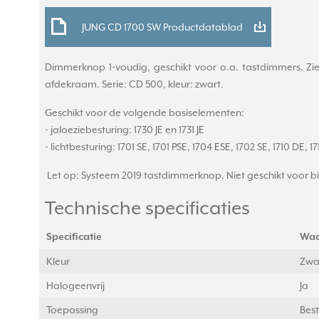
JUNG CD 1700 SW Productdatablad
Dimmerknop 1-voudig, geschikt voor o.a. tastdimmers. Zie
afdekraam. Serie: CD 500, kleur: zwart.
Geschikt voor de volgende basiselementen:
- jaloeziebesturing: 1730 JE en 1731 JE
- lichtbesturing: 1701 SE, 1701 PSE, 1704 ESE, 1702 SE, 1710 DE, 1
Let op: Systeem 2019 tastdimmerknop. Niet geschikt voor bi
Technische specificaties
Specificatie
Waa
Kleur
Zwa
Halogeenvrij
Ja
Toepassing
Best