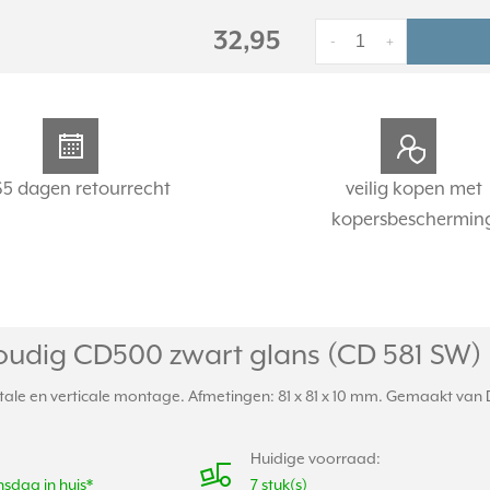
32,95
-
+
65 dagen retourrecht
veilig kopen met
kopersbeschermin
oudig CD500 zwart glans (CD 581 SW)
le en verticale montage. Afmetingen: 81 x 81 x 10 mm. Gemaakt van Du
Huidige voorraad:
sdag in huis*
7 stuk(s)