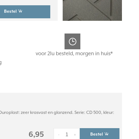
Bestel
voor 21u besteld, morgen in huis*
g
roplast: zeer krasvast en glanzend. Serie: CD 500, kleur:
6,95
Bestel
-
+