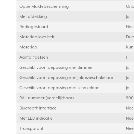
Oppervlaktebescherming
Onb
Met afdekking
Ja
Radiogestuurd
Nee
Materiaalkwaliteit
Dur
Materiaal
Kuns
Aantal toetsen
1
Geschikt voor toepassing met dimmer
Ja
Geschikt voor toepassing met jaloezieschakelaar
Ja
Geschikt voor toepassing met schakelaar
Ja
RAL-nummer (vergelijkbaar)
900
Bluetooth interface
Nee
Met LED indicatie
Nee
Transparant
Nee