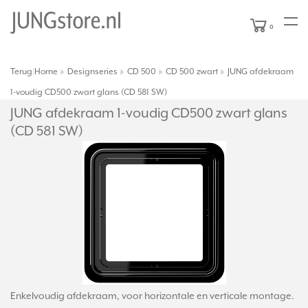
0
Terug
Home
Designseries
CD 500
CD 500 zwart
JUNG afdekraam
|
1-voudig CD500 zwart glans (CD 581 SW)
JUNG afdekraam 1-voudig CD500 zwart glans
(CD 581 SW)
Enkelvoudig afdekraam, voor horizontale en verticale montage.