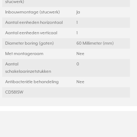
stucwerk)
Inbouwmontage (stucwerk)
Ja
Aantal eenheden horizontaal
1
Aantal eenheden verticaal
1
Diameter boring (gaten)
60 Millimeter (mm)
Met montageraam
Nee
Aantal
0
schakelaarinzetstukken
Antibacteriële behandeling
Nee
CD581SW