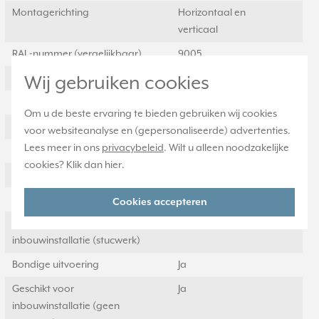
Montagerichting
Horizontaal en
verticaal
RAL-nummer (vergelijkbaar)
9005
Slagvastheid
Wij gebruiken cookies
IK00
Beschermingsgraad (IP)
IP21
Om u de beste ervaring te bieden gebruiken wij cookies
Geschikt voor vloerpot
Nee
voor websiteanalyse en (gepersonaliseerde) advertenties.
Lees meer in ons
privacybeleid
. Wilt u alleen noodzakelijke
Transparant
Nee
cookies? Klik dan
hier
.
Uitvoering oppervlakte
Glanzend
Geschikt voor wandgoot
Ja
Cookies accepteren
Geschikt voor
Ja
inbouwinstallatie (stucwerk)
Bondige uitvoering
Ja
Geschikt voor
Ja
inbouwinstallatie (geen