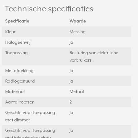
Technische specificaties
Specificatie
Waarde
Kleur
Messing
Halogeenvrij
Ja
Toepassing
Besturing van elektrische
verbruikers
Met afdekking
Ja
Radiogestuurd
Ja
Materiaal
Metaal
Aantal toetsen
2
Geschikt voor toepassing
Ja
met dimmer
Geschikt voor toepassing
Ja
met jaloezieschakelaar