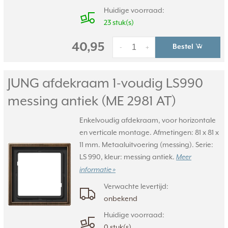
Huidige voorraad:
23 stuk(s)
40,95
Bestel
-
+
JUNG afdekraam 1-voudig LS990
messing antiek (ME 2981 AT)
Enkelvoudig afdekraam, voor horizontale
en verticale montage. Afmetingen: 81 x 81 x
11 mm. Metaaluitvoering (messing). Serie:
LS 990, kleur: messing antiek.
Meer
informatie »
Verwachte levertijd:
onbekend
Huidige voorraad:
0 stuk(s)