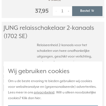
37,95
Bestel
-
+
JUNG relaisschakelaar 2-kanaals
(1702 SE)
Relaiseenheid 2-kanaals voor het
schakelen van twee onafhankelijke
uitgangen, geschikt voor verlichting,
motoren, vloerverwarming en
ventielaandrijvingen i.c.m. een
Wij gebruiken cookies
kamerthermostaat. Met
neventoestelingang. Nuldraad
Om u de beste ervaring te bieden gebruiken wij cookies
vereist.
Meer informatie »
voor websiteanalyse en (gepersonaliseerde) advertenties.
Lees meer in ons
privacybeleid
. Wilt u alleen noodzakelijke
Verwachte levertijd:
cookies? Klik dan
hier
.
1-2 weken
Huidige voorraad: