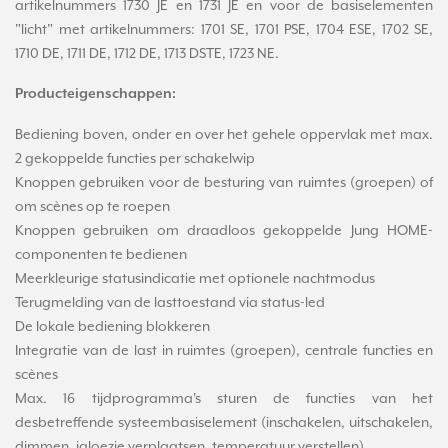
artikelnummers 1730 JE en 1731 JE en voor de basiselementen
"licht" met artikelnummers: 1701 SE, 1701 PSE, 1704 ESE, 1702 SE,
1710 DE, 1711 DE, 1712 DE, 1713 DSTE, 1723 NE.
Producteigenschappen:
Bediening boven, onder en over het gehele oppervlak met max.
2 gekoppelde functies per schakelwip
Knoppen gebruiken voor de besturing van ruimtes (groepen) of
om scènes op te roepen
Knoppen gebruiken om draadloos gekoppelde Jung HOME-
componenten te bedienen
Meerkleurige statusindicatie met optionele nachtmodus
Terugmelding van de lasttoestand via status-led
De lokale bediening blokkeren
Integratie van de last in ruimtes (groepen), centrale functies en
scènes
Max. 16 tijdprogramma's sturen de functies van het
desbetreffende systeembasiselement (inschakelen, uitschakelen,
dimmen, jaloezie verplaatsen, temperatuur verstellen)