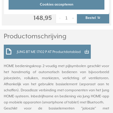
Cookies accepteren
0 stuk(s)
148,95
Bestel
-
+
Productomschrijving
JUNG BT ME 17102 P AT Productdatablad
HOME bedieningsknop 2-voudig met pijlsymbolen geschikt voor
het handmatig of automatisch bedienen van bijvoorbeeld
jaloezieën, rolluiken, markiezen, verlichting of ventilatoren.
Afhankelijk van het gebruikte basiselement (separaat aan te
schaffen). Draadloze verbinding met componenten van het Jung
HOME-systeem. Inbedrijfname en bediening via Jung HOME-app
op mobiele apparaten (smartphone of tablet) met Bluetooth.
Geschikt voor de basiselementen "jaloezie" met