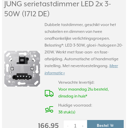
JUNG serietastdimmer LED 2x 3-
50W (1712 DE)
Dubbele tastdimmer, geschikt voor het
schakelen en dimmen van twee
onafhankelijke verlichtingsgroepen.
Belasting*: LED 3-50W, gloei-/halogeen 20-
210W. Werkt met fase-aan- en fase-
afsnijding. Automatische of handmatige
instelling. Met neventoestelingang.
Meer
informatie »
Verwachte levertijd:
Voor maandag 21u besteld,
dinsdag in huis*
Huidige voorraad:
38 stuk(s)
166,95
Bestel
-
+