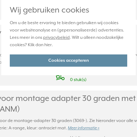
Huidige voorraad:
Wij gebruiken cookies
0 stuk(s)
Om u de beste ervaring te bieden gebruiken wij cookies
voor websiteanalyse en (gepersonaliseerde) advertenties.
voor montage adapter 30 graden met 
Lees meer in ons
privacybeleid
. Wilt u alleen noodzakelijke
cookies? Klik dan
hier
.
 voor de montage-adapter 30 graden (3069-). Zie hieronder voor alle
Cookies accepteren
afdekraam. Serie: A-range, kleur: crème.
Meer informatie »
Huidige voorraad:
0 stuk(s)
voor montage adapter 30 graden met t
L ANM)
 voor de montage-adapter 30 graden (3069-). Zie hieronder voor alle 
rie: A-range, kleur: antraciet mat.
Meer informatie »