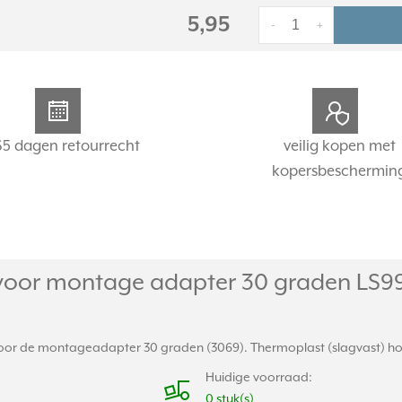
5,95
-
+
65 dagen retourrecht
veilig kopen met
kopersbeschermin
voor montage adapter 30 graden LS990
oor de montageadapter 30 graden (3069). Thermoplast (slagvast) hoogg
Huidige voorraad:
0 stuk(s)