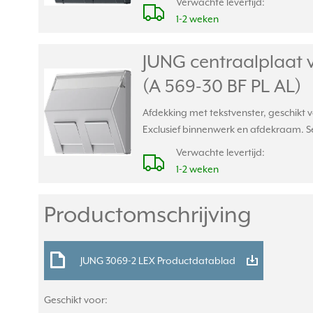
Verwachte levertijd:
1-2 weken
JUNG centraalplaat 
(A 569-30 BF PL AL)
Afdekking met tekstvenster, geschikt
Exclusief binnenwerk en afdekraam. Se
Verwachte levertijd:
1-2 weken
Productomschrijving
JUNG 3069-2 LEX Productdatablad
Geschikt voor: