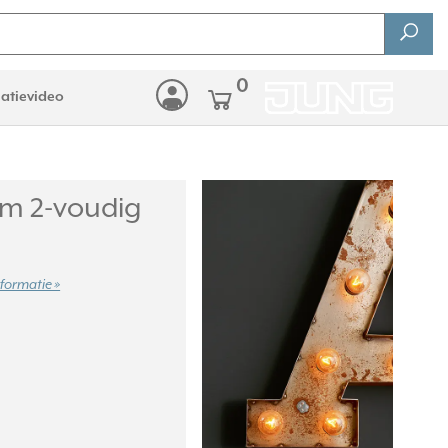
0
latievideo
m 2-voudig
formatie »