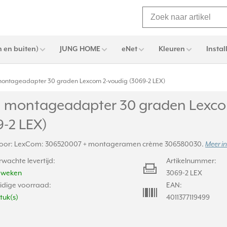
 en buiten)
JUNG HOME
eNet
Kleuren
Instal
ontageadapter 30 graden Lexcom 2-voudig (3069-2 LEX)
 montageadapter 30 graden Lexco
9-2 LEX)
 voor: LexCom: 306520007 + montageramen crème 306580030.
Meer in
rwachte levertijd:
Artikelnummer:
2 weken
3069-2 LEX
idige voorraad:
EAN:
stuk(s)
4011377119499