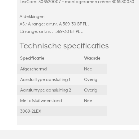
LexCom: 306520007 + montageramen crème 306580030
Afdekkingen:
AS / A range: art.nr. A 569-30 BF PL ..
LS range: art.nr. .. 569-30 BF PL ..
Technische specificaties
Specificatie
Waarde
Afgeschermd
Nee
Aansluittype aansluiting 1
Overig
Aansluittype aansluiting 2
Overig
Met afsluitweerstand
Nee
3069-2LEX