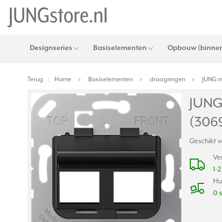
Designseries
Basiselementen
Opbouw (binnen
Terug
Home
Basiselementen
draagringen
JUNG m
|
JUNG
(306
Geschikt
Ve
1-
Hu
0 