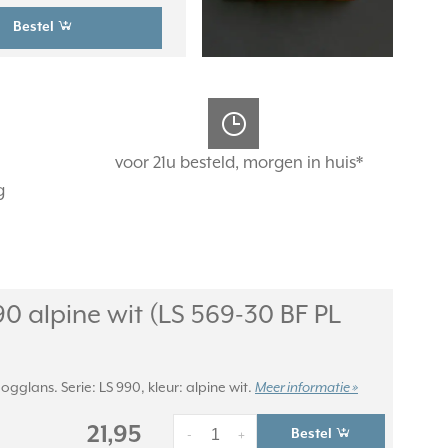
Bestel
voor 21u besteld, morgen in huis*
g
 alpine wit (LS 569-30 BF PL
lans. Serie: LS 990, kleur: alpine wit.
Meer informatie »
21,95
Bestel
-
+