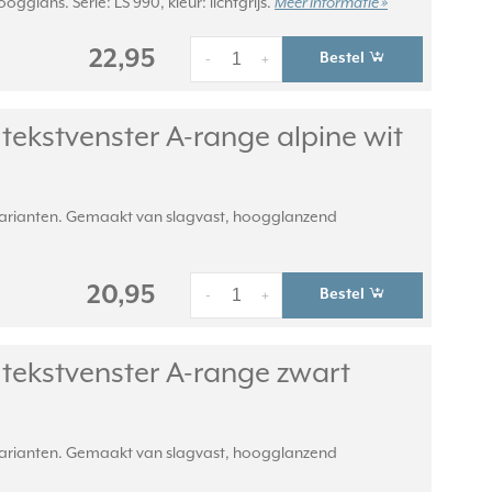
lans. Serie: LS 990, kleur: lichtgrijs.
Meer informatie »
22,95
Bestel
-
+
ekstvenster A-range alpine wit
 varianten. Gemaakt van slagvast, hoogglanzend
20,95
Bestel
-
+
tekstvenster A-range zwart
 varianten. Gemaakt van slagvast, hoogglanzend