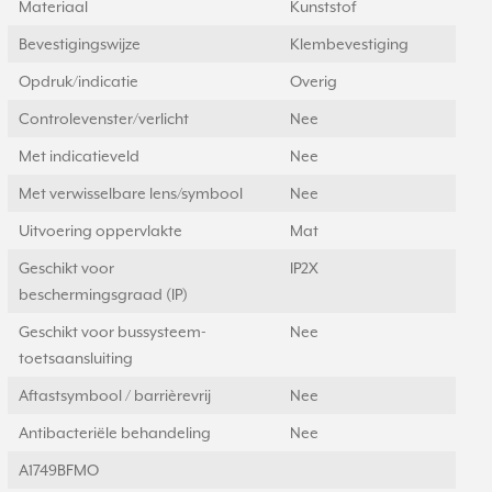
Materiaal
Kunststof
Bevestigingswijze
Klembevestiging
Opdruk/indicatie
Overig
Controlevenster/verlicht
Nee
Met indicatieveld
Nee
Met verwisselbare lens/symbool
Nee
Uitvoering oppervlakte
Mat
Geschikt voor
IP2X
beschermingsgraad (IP)
Geschikt voor bussysteem-
Nee
toetsaansluiting
Aftastsymbool / barrièrevrij
Nee
Antibacteriële behandeling
Nee
A1749BFMO