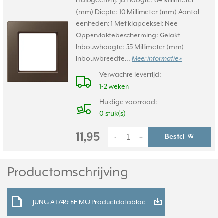
Halogeenvrij: Ja Hoogte: 84 Millimeter
(mm) Diepte: 10 Millimeter (mm) Aantal
eenheden: 1 Met klapdeksel: Nee
Oppervlaktebescherming: Gelakt
Inbouwhoogte: 55 Millimeter (mm)
Inbouwbreedte...
Meer informatie »
Verwachte levertijd:
1-2 weken
Huidige voorraad:
0 stuk(s)
11,95
Bestel
-
+
Productomschrijving
JUNG A 1749 BF MO Productdatablad