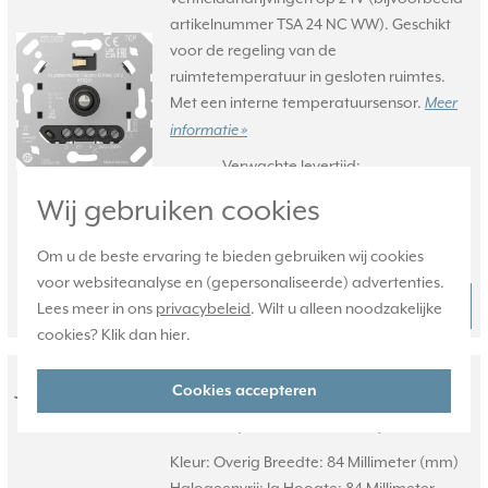
artikelnummer TSA 24 NC WW). Geschikt
voor de regeling van de
ruimtetemperatuur in gesloten ruimtes.
Met een interne temperatuursensor.
Meer
informatie »
Verwachte levertijd:
1-2 weken
Wij gebruiken cookies
Huidige voorraad:
0 stuk(s)
Om u de beste ervaring te bieden gebruiken wij cookies
voor websiteanalyse en (gepersonaliseerde) advertenties.
68,95
Bestel
-
+
Lees meer in ons
privacybeleid
. Wilt u alleen noodzakelijke
cookies? Klik dan
hier
.
JUNG afdekraam 1-voudig A
Cookies accepteren
Creation mokka (AC 581 MO)
Kleur: Overig Breedte: 84 Millimeter (mm)