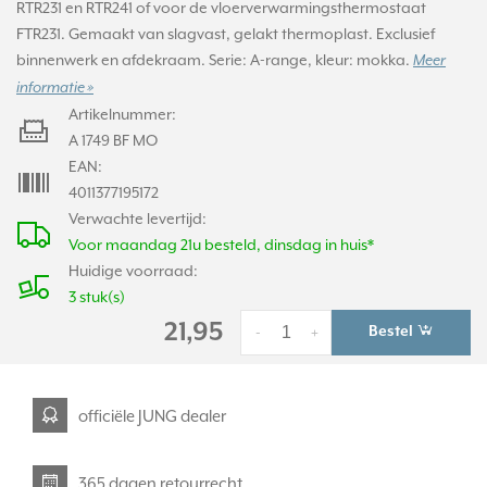
RTR231 en RTR241 of voor de vloerverwarmingsthermostaat
FTR231. Gemaakt van slagvast, gelakt thermoplast. Exclusief
binnenwerk en afdekraam. Serie: A-range, kleur: mokka.
Meer
informatie »
Artikelnummer:
A 1749 BF MO
EAN:
4011377195172
Verwachte levertijd:
Voor maandag 21u besteld, dinsdag in huis*
Huidige voorraad:
3 stuk(s)
21,95
Bestel
-
+
officiële JUNG dealer
365 dagen retourrecht