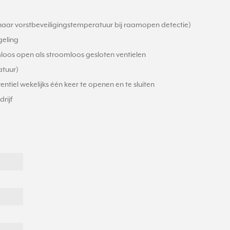
 naar vorstbeveiligingstemperatuur bij raamopen detectie)
geling
mloos open als stroomloos gesloten ventielen
atuur)
entiel wekelijks één keer te openen en te sluiten
rijf