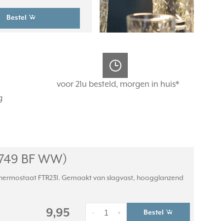
Bestel
voor 21u besteld, morgen in huis*
g
1749 BF WW)
thermostaat FTR231. Gemaakt van slagvast, hoogglanzend
9,95
Bestel
-
+