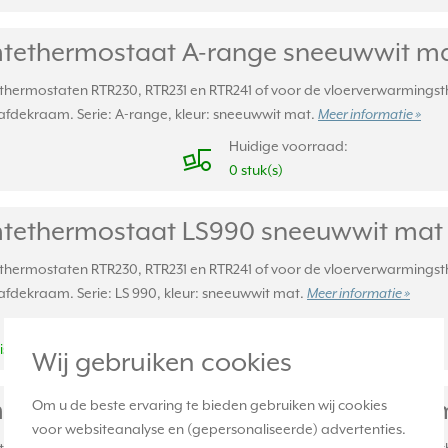
mtethermostaat A-range sneeuwwit m
thermostaten RTR230, RTR231 en RTR241 of voor de vloerverwarmingst
 afdekraam. Serie: A-range, kleur: sneeuwwit mat.
Meer informatie »
Huidige voorraad:
0 stuk(s)
mtethermostaat LS990 sneeuwwit mat
thermostaten RTR230, RTR231 en RTR241 of voor de vloerverwarmingst
afdekraam. Serie: LS 990, kleur: sneeuwwit mat.
Meer informatie »
Huidige voorraad:
is*
1 stuk(s)
Wij gebruiken cookies
tethermostaat A-range grafietzwart 
Om u de beste ervaring te bieden gebruiken wij cookies
voor websiteanalyse en (gepersonaliseerde) advertenties.