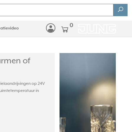
0
latievideo
armen of
ielaandrijvingen op 24V
ruimtetemperatuur in