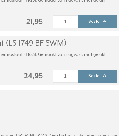
hermostaat FTR231. Gemaakt van slagvast, mat gelakt
21,95
Bestel
-
+
t (LS 1749 BF SWM)
hermostaat FTR231. Gemaakt van slagvast, mat gelakt
24,95
Bestel
-
+
elnummer TSA 24 NC WW). Geschikt voor de regeling van de