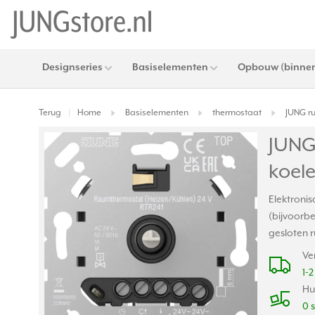
Designseries
Basiselementen
Opbouw (binnen
Terug
Home
Basiselementen
thermostaat
JUNG ru
|
JUNG
koele
Elektroni
(bijvoorb
gesloten 
Ve
1-
Hu
0 