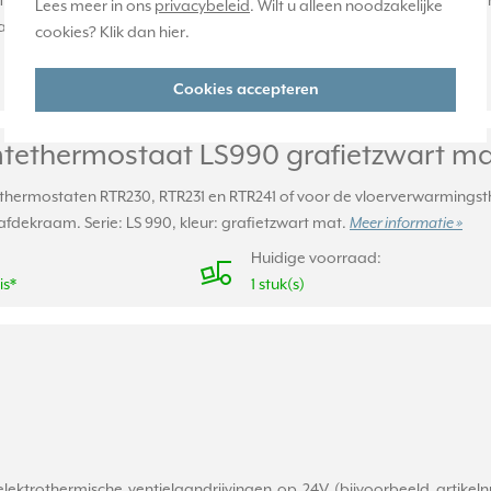
thermostaten RTR230, RTR231 en RTR241 of voor de vloerverwarmingst
Lees meer in ons
privacybeleid
. Wilt u alleen noodzakelijke
afdekraam. Serie: A-range, kleur: grafietzwart mat.
Meer informatie »
cookies? Klik dan
hier
.
Huidige voorraad:
0 stuk(s)
Cookies accepteren
tethermostaat LS990 grafietzwart ma
thermostaten RTR230, RTR231 en RTR241 of voor de vloerverwarmingst
afdekraam. Serie: LS 990, kleur: grafietzwart mat.
Meer informatie »
Huidige voorraad:
is*
1 stuk(s)
lektrothermische ventielaandrijvingen op 24V (bijvoorbeeld artik