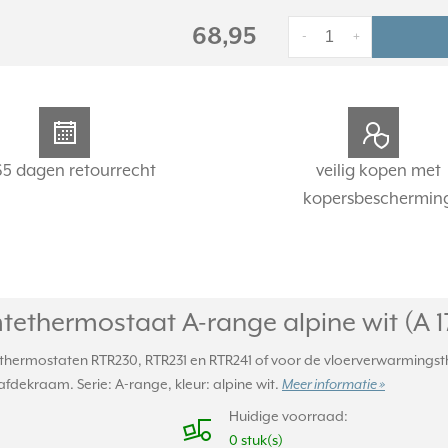
68,95
-
+
65 dagen retourrecht
veilig kopen met
kopersbeschermin
tethermostaat A-range alpine wit (A 
thermostaten RTR230, RTR231 en RTR241 of voor de vloerverwarmings
fdekraam. Serie: A-range, kleur: alpine wit.
Meer informatie »
Huidige voorraad:
0 stuk(s)