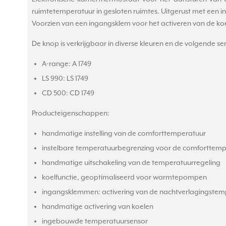
ruimtetemperatuur in gesloten ruimtes. Uitgerust met een 
Voorzien van een ingangsklem voor het activeren van de k
De knop is verkrijgbaar in diverse kleuren en de volgende ser
A-range: A 1749
LS 990: LS 1749
CD 500: CD 1749
Producteigenschappen:
handmatige instelling van de comforttemperatuur
instelbare temperatuurbegrenzing voor de comforttemp
handmatige uitschakeling van de temperatuurregeling
koelfunctie, geoptimaliseerd voor warmtepompen
ingangsklemmen: activering van de nachtverlagingstemper
handmatige activering van koelen
ingebouwde temperatuursensor