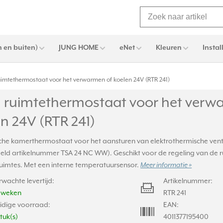
 en buiten)
JUNG HOME
eNet
Kleuren
Instal
imtethermostaat voor het verwarmen of koelen 24V (RTR 241)
 ruimtethermostaat voor het verw
n 24V (RTR 241)
sche kamerthermostaat voor het aansturen van elektrothermische vent
eeld artikelnummer TSA 24 NC WW). Geschikt voor de regeling van de 
ruimtes. Met een interne temperatuursensor.
Meer informatie »
rwachte levertijd:
Artikelnummer:
2 weken
RTR 241
idige voorraad:
EAN:
stuk(s)
4011377195400