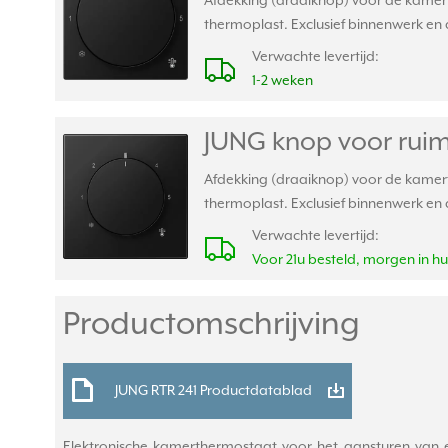
Afdekking (draaiknop) voor de kamer
thermoplast. Exclusief binnenwerk en 
Verwachte levertijd:
1-2 weken
JUNG knop voor ruim
Afdekking (draaiknop) voor de kamer
thermoplast. Exclusief binnenwerk en 
Verwachte levertijd:
Voor 21u besteld, morgen in hu
Productomschrijving
JUNG RTR 241 Productdatablad
Elektronische kamerthermostaat voor het aansturen van e