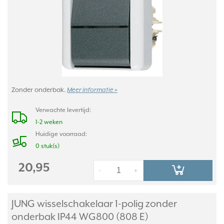
Zonder onderbak.
Meer informatie »
Verwachte levertijd:
1-2 weken
Huidige voorraad:
0 stuk(s)
20,95
-
+
JUNG wisselschakelaar 1-polig zonder
onderbak IP44 WG800 (808 E)