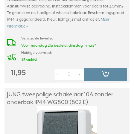
Aansluitwijze bedrading, insteekklemmen voor aders tot 2,5mm2.
Te gebruiken als 1-polige of wisselschakelaar. Beschermingsgraad
IP44 is gegarandeerd. Kleur: lichtgrijs met antraciet.
Meer
informatie »
Verwachte levertijd:
Voor maandag 21u besteld, dinsdag in huis*
Huidige voorraad:
45 stuk(s)
11,95
-
+
JUNG tweepolige schakelaar 10A zonder
onderbak IP44 WG800 (802 E)