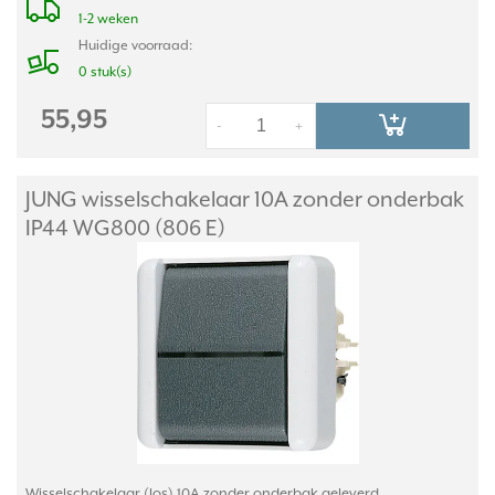
1-2 weken
Huidige voorraad:
0 stuk(s)
55,95
-
+
JUNG wisselschakelaar 10A zonder onderbak
IP44 WG800 (806 E)
Wisselschakelaar (los) 10A zonder onderbak geleverd.