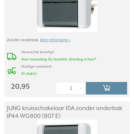
Zonder onderbak.
Meer informatie »
Verwachte levertijd:
Voor maandag 21u besteld, dinsdag in huis*
Huidige voorraad:
10 stuk(s)
20,95
-
+
JUNG kruisschakelaar 10A zonder onderbak
IP44 WG800 (807 E)