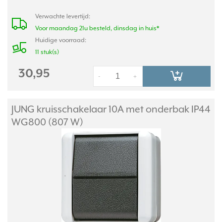
Verwachte levertijd:
Voor maandag 21u besteld, dinsdag in huis*
Huidige voorraad:
11 stuk(s)
30,95
-
+
JUNG kruisschakelaar 10A met onderbak IP44
WG800 (807 W)