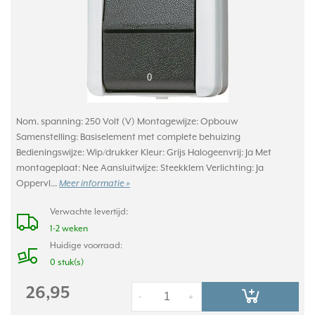
Nom. spanning: 250 Volt (V) Montagewijze: Opbouw
Samenstelling: Basiselement met complete behuizing
Bedieningswijze: Wip/drukker Kleur: Grijs Halogeenvrij: Ja Met
montageplaat: Nee Aansluitwijze: Steekklem Verlichting: Ja
Oppervl...
Meer informatie »
Verwachte levertijd:
1-2 weken
Huidige voorraad:
0 stuk(s)
26,95
-
+