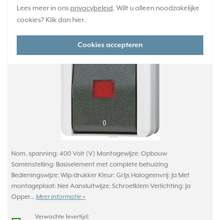
Lees meer in ons
privacybeleid
. Wilt u alleen noodzakelijke
JUNG driepolige schakelaar met
cookies? Klik dan
hier
.
controlevenster opbouw IP44 WG800 (803
KOW)
Cookies accepteren
Nom. spanning: 400 Volt (V) Montagewijze: Opbouw
Samenstelling: Basiselement met complete behuizing
Bedieningswijze: Wip/drukker Kleur: Grijs Halogeenvrij: Ja Met
montageplaat: Nee Aansluitwijze: Schroefklem Verlichting: Ja
Opper...
Meer informatie »
Verwachte levertijd: