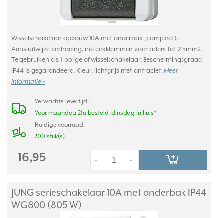
Wisselschakelaar opbouw 10A met onderbak (compleet).
Aansluitwijze bedrading, insteekklemmen voor aders tot 2,5mm2.
Te gebruiken als 1-polige of wisselschakelaar. Beschermingsgraad
IP44 is gegarandeerd. Kleur: lichtgrijs met antraciet.
Meer
informatie »
Verwachte levertijd:
Voor maandag 21u besteld, dinsdag in huis*
Huidige voorraad:
200 stuk(s)
16,95
-
+
JUNG serieschakelaar 10A met onderbak IP44
WG800 (805 W)