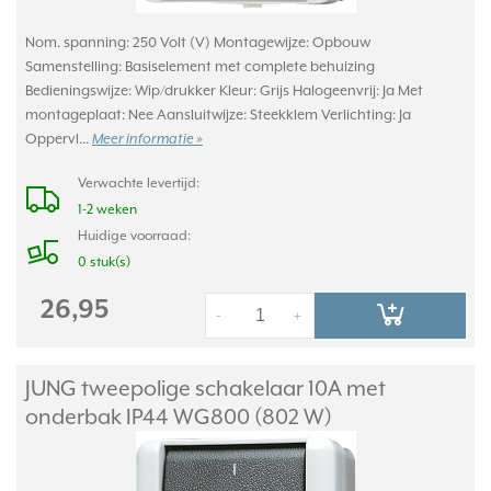
Nom. spanning: 250 Volt (V) Montagewijze: Opbouw
Samenstelling: Basiselement met complete behuizing
Bedieningswijze: Wip/drukker Kleur: Grijs Halogeenvrij: Ja Met
montageplaat: Nee Aansluitwijze: Steekklem Verlichting: Ja
Oppervl...
Meer informatie »
Verwachte levertijd:
1-2 weken
Huidige voorraad:
0 stuk(s)
26,95
-
+
JUNG tweepolige schakelaar 10A met
onderbak IP44 WG800 (802 W)