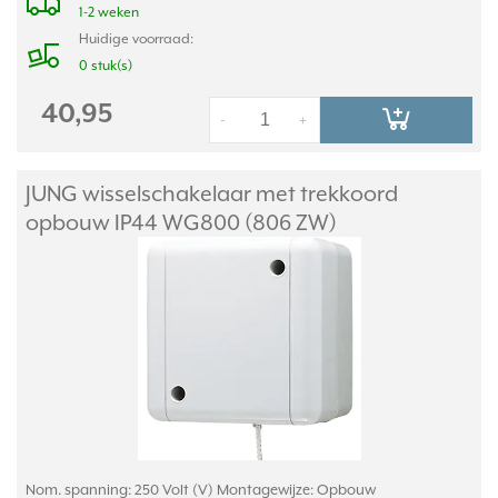
1-2 weken
Huidige voorraad:
0 stuk(s)
40,95
-
+
JUNG wisselschakelaar met trekkoord
opbouw IP44 WG800 (806 ZW)
Nom. spanning: 250 Volt (V) Montagewijze: Opbouw