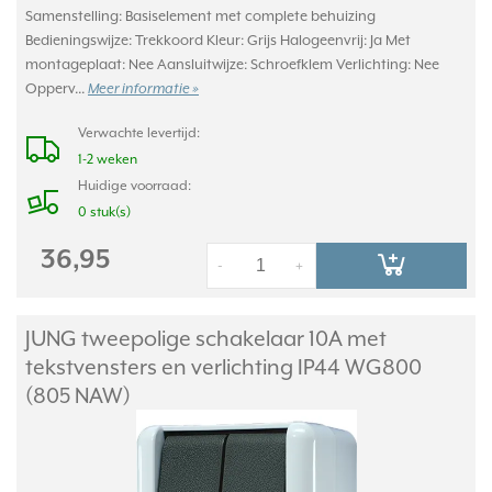
Samenstelling: Basiselement met complete behuizing
Bedieningswijze: Trekkoord Kleur: Grijs Halogeenvrij: Ja Met
montageplaat: Nee Aansluitwijze: Schroefklem Verlichting: Nee
Opperv...
Meer informatie »
Verwachte levertijd:
1-2 weken
Huidige voorraad:
0 stuk(s)
36,95
-
+
JUNG tweepolige schakelaar 10A met
tekstvensters en verlichting IP44 WG800
(805 NAW)