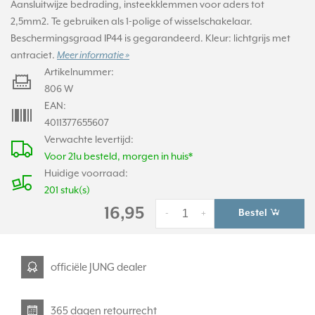
Aansluitwijze bedrading, insteekklemmen voor aders tot
2,5mm2. Te gebruiken als 1-polige of wisselschakelaar.
Beschermingsgraad IP44 is gegarandeerd. Kleur: lichtgrijs met
antraciet.
Meer informatie »
Artikelnummer:
806 W
EAN:
4011377655607
Verwachte levertijd:
Voor 21u besteld, morgen in huis*
Huidige voorraad:
201 stuk(s)
16,95
Bestel
-
+
officiële JUNG dealer
365 dagen retourrecht