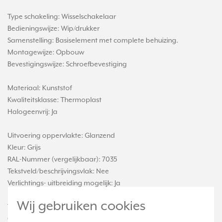
Type schakeling: Wisselschakelaar
Bedieningswijze: Wip/drukker
Samenstelling: Basiselement met complete behuizing.
Montagewijze: Opbouw
Bevestigingswijze: Schroefbevestiging
Materiaal: Kunststof
Kwaliteitsklasse: Thermoplast
Halogeenvrij: Ja
Uitvoering oppervlakte: Glanzend
Kleur: Grijs
RAL-Nummer (vergelijkbaar): 7035
Tekstveld/beschrijvingsvlak: Nee
Verlichtings- uitbreiding mogelijk: Ja
Functie verlichting: Oriëntatie
Wij gebruiken cookies
Type verlichting: LED uitwisselbaar
Geschikt voor beschermingsgraad (IP): IP44