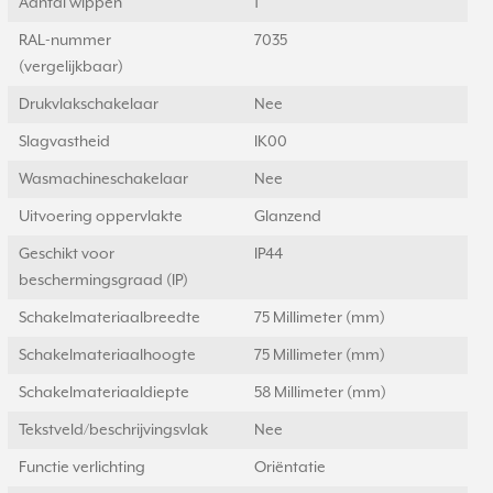
Aantal wippen
1
RAL-nummer
7035
(vergelijkbaar)
Drukvlakschakelaar
Nee
Slagvastheid
IK00
Wasmachineschakelaar
Nee
Uitvoering oppervlakte
Glanzend
Geschikt voor
IP44
beschermingsgraad (IP)
Schakelmateriaalbreedte
75 Millimeter (mm)
Schakelmateriaalhoogte
75 Millimeter (mm)
Schakelmateriaaldiepte
58 Millimeter (mm)
Tekstveld/beschrijvingsvlak
Nee
Functie verlichting
Oriëntatie