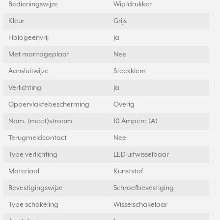
Bedieningswijze
Wip/drukker
Kleur
Grijs
Halogeenvrij
Ja
Met montageplaat
Nee
Aansluitwijze
Steekklem
Verlichting
Ja
Oppervlaktebescherming
Overig
Nom. (meet)stroom
10 Ampère (A)
Terugmeldcontact
Nee
Type verlichting
LED uitwisselbaar
Materiaal
Kunststof
Bevestigingswijze
Schroefbevestiging
Type schakeling
Wisselschakelaar