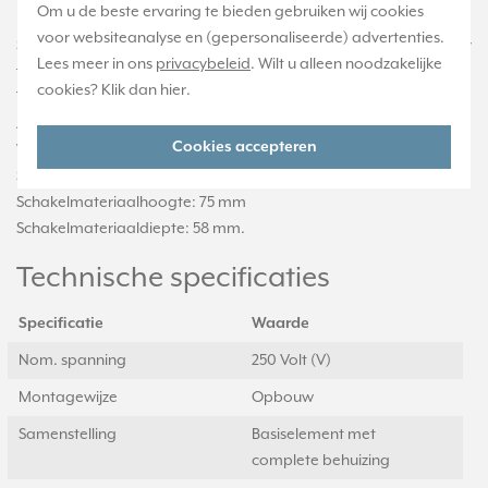
Om u de beste ervaring te bieden gebruiken wij cookies
Nom. spanning: 250 Volt
voor websiteanalyse en (gepersonaliseerde) advertenties.
Schakelstroom voor fluorescentielampen: 10 Schakelstroom voor
Lees meer in ons
privacybeleid
. Wilt u alleen noodzakelijke
fluorescentielampen
cookies? Klik dan
hier
.
Terugmeldcontact: Nee
Aansluitwijze: Overig
Cookies accepteren
Wasmachineschakelaar: Nee
Schakelmateriaalbreedte: 75 mm.
Schakelmateriaalhoogte: 75 mm
Schakelmateriaaldiepte: 58 mm.
Technische specificaties
Specificatie
Waarde
Nom. spanning
250 Volt (V)
Montagewijze
Opbouw
Samenstelling
Basiselement met
complete behuizing