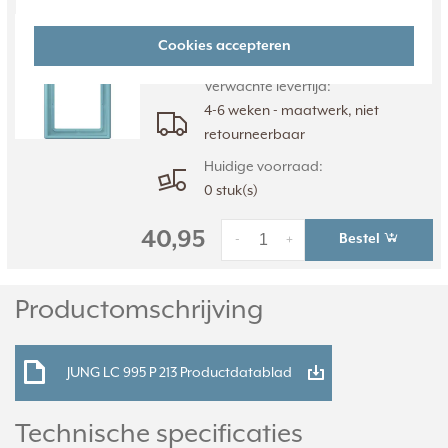
moyen. Kleurcode: 213. Afmetingen: 152,0 x
81,0 x 11,0 mm. Duroplast, mat gelakt.
Meer
Cookies accepteren
informatie »
Verwachte levertijd:
4-6 weken - maatwerk, niet
retourneerbaar
Huidige voorraad:
0 stuk(s)
40,95
Bestel
-
+
Productomschrijving
JUNG LC 995 P 213 Productdatablad
Technische specificaties