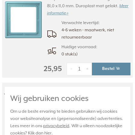
81,0 x 11,0 mm. Duroplast mat gelakt.
Meer
informatie »
Verwachte levertijd:
4-6 weken - maatwerk, niet
retourneerbaar
Huidige voorraad:
0 stuk(s)
25,95
Bestel
-
+
JUNG afdekraam 2-voudig Les
Wij gebruiken cookies
Couleurs ceruleen moyen 213 (LC
982 213)
Om u de beste ervaring te bieden gebruiken wij cookies
voor websiteanalyse en (gepersonaliseerde) advertenties.
LC 982 213, 2-voudig afdekraam, Les
Lees meer in ons
privacybeleid
. Wilt u alleen noodzakelijke
Couleurs® Le Corbusier. Kleur: ceruleen
cookies? Klik dan
hier
.