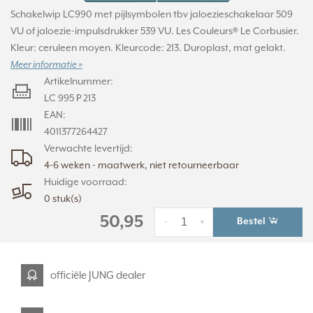
Schakelwip LC990 met pijlsymbolen tbv jaloezieschakelaar 509
VU of jaloezie-impulsdrukker 539 VU. Les Couleurs® Le Corbusier.
Kleur: ceruleen moyen. Kleurcode: 213. Duroplast, mat gelakt.
Meer informatie »
Artikelnummer:
LC 995 P 213
EAN:
4011377264427
Verwachte levertijd:
4-6 weken - maatwerk, niet retourneerbaar
Huidige voorraad:
0 stuk(s)
50,95
Bestel
-
+
officiële JUNG dealer