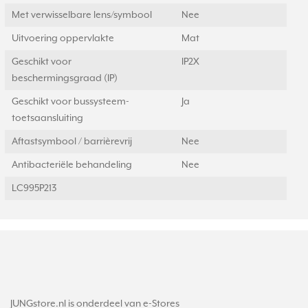
Met verwisselbare lens/symbool
Nee
Uitvoering oppervlakte
Mat
Geschikt voor
IP2X
beschermingsgraad (IP)
Geschikt voor bussysteem-
Ja
toetsaansluiting
Aftastsymbool / barrièrevrij
Nee
Antibacteriële behandeling
Nee
LC995P213
JUNGstore.nl is onderdeel van e-Stores