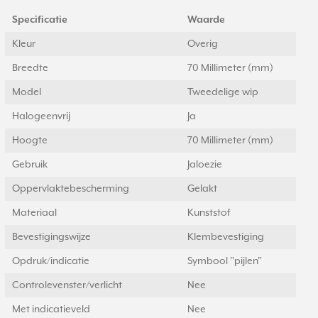
Specificatie
Waarde
Kleur
Overig
Breedte
70 Millimeter (mm)
Model
Tweedelige wip
Halogeenvrij
Ja
Hoogte
70 Millimeter (mm)
Gebruik
Jaloezie
Oppervlaktebescherming
Gelakt
Materiaal
Kunststof
Bevestigingswijze
Klembevestiging
Opdruk/indicatie
Symbool "pijlen"
Controlevenster/verlicht
Nee
Met indicatieveld
Nee