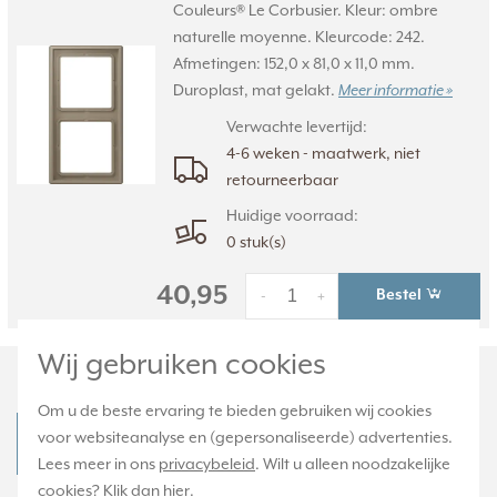
Couleurs® Le Corbusier. Kleur: ombre
naturelle moyenne. Kleurcode: 242.
Afmetingen: 152,0 x 81,0 x 11,0 mm.
Duroplast, mat gelakt.
Meer informatie »
Verwachte levertijd:
4-6 weken - maatwerk, niet
retourneerbaar
Huidige voorraad:
0 stuk(s)
40,95
Bestel
-
+
Wij gebruiken cookies
Productomschrijving
Om u de beste ervaring te bieden gebruiken wij cookies
voor websiteanalyse en (gepersonaliseerde) advertenties.
JUNG LC 969-1 UA 242 Productdatablad
Lees meer in ons
privacybeleid
. Wilt u alleen noodzakelijke
cookies? Klik dan
hier
.