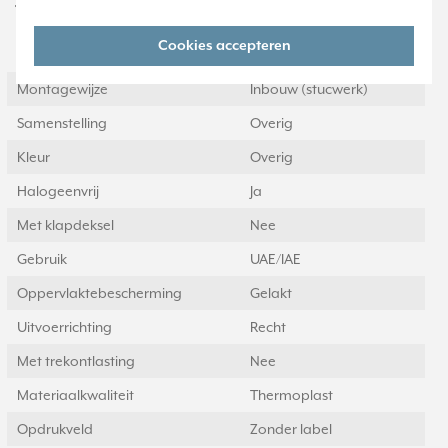
Technische specificaties
Cookies accepteren
Specificatie
Waarde
Montagewijze
Inbouw (stucwerk)
Samenstelling
Overig
Kleur
Overig
Halogeenvrij
Ja
Met klapdeksel
Nee
Gebruik
UAE/IAE
Oppervlaktebescherming
Gelakt
Uitvoerrichting
Recht
Met trekontlasting
Nee
Materiaalkwaliteit
Thermoplast
Opdrukveld
Zonder label