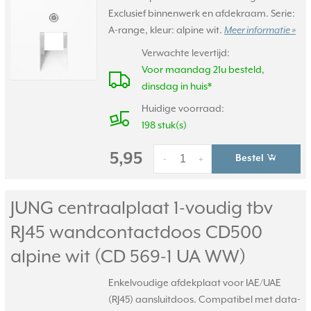
Exclusief binnenwerk en afdekraam. Serie:
A-range, kleur: alpine wit.
Meer informatie »
Verwachte levertijd:
Voor maandag 21u besteld,
dinsdag in huis*
Huidige voorraad:
198 stuk(s)
5,95
Bestel
-
+
JUNG centraalplaat 1-voudig tbv
RJ45 wandcontactdoos CD500
alpine wit (CD 569-1 UA WW)
Enkelvoudige afdekplaat voor IAE/UAE
(RJ45) aansluitdoos. Compatibel met data-