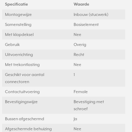
Specificatie
Waarde
Montagewijze
Inbouw (stucwerk)
Samenstelling
Basiselement
Met klapdeksel
Nee
Gebruik
Overig
Uitvoerrichting
Recht
Met trekontlasting
Nee
Geschikt voor aantal
1
connectoren
Contactuitvoering
Female
Bevestigingswijze
Bevestiging met
schroef
Bussen afgeschermd
Ja
Afgeschermde behuizing
Nee