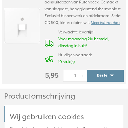
aansluitdozen van Rutenbeck. Gemaakt
van slagvast, hoogglanzend thermoplast.
Exclusief binnenwerk en afdekraam. Serie:
CD 500, kleur: alpine wit.
Meer informatie »
Verwachte levertijd:
Voor maandag 21u besteld,
dinsdag in huis*
Huidige voorraad:
10 stuk(s)
5,95
Bestel
-
+
Productomschrijving
JUNG UAE 8 UPOK6 Productdatablad
Wij gebruiken cookies