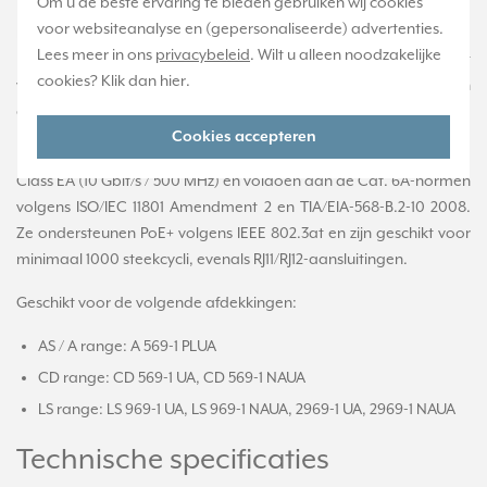
Om u de beste ervaring te bieden gebruiken wij cookies
Data-aansluitdoos 1-voudig CAT.6/CAT.6A ISO voor neutrale
voor websiteanalyse en (gepersonaliseerde) advertenties.
netwerken. Voorzien van afgeschermde LSA-aansluitklemmen.
Lees meer in ons
privacybeleid
. Wilt u alleen noodzakelijke
Flexibele kabelinvoer voorkomt knikken in de kabel. Geschikt
cookies? Klik dan
hier
.
voor standaard inbouwdozen. Afdekken met centraalplaat en
afdekraam.
Cookies accepteren
De RJ45-aansluitingen zijn geschikt voor netwerken van Cat. 6A,
Class EA (10 Gbit/s / 500 MHz) en voldoen aan de Cat. 6A-normen
volgens ISO/IEC 11801 Amendment 2 en TIA/EIA-568-B.2-10 2008.
Ze ondersteunen PoE+ volgens IEEE 802.3at en zijn geschikt voor
minimaal 1000 steekcycli, evenals RJ11/RJ12-aansluitingen.
Geschikt voor de volgende afdekkingen:
AS / A range: A 569-1 PLUA
CD range: CD 569-1 UA, CD 569-1 NAUA
LS range: LS 969-1 UA, LS 969-1 NAUA, 2969-1 UA, 2969-1 NAUA
Technische specificaties