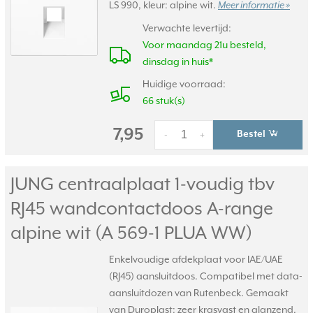
LS 990, kleur: alpine wit.
Meer informatie »
Verwachte levertijd:
Voor maandag 21u besteld,
dinsdag in huis*
Huidige voorraad:
66 stuk(s)
7,95
Bestel
-
+
JUNG centraalplaat 1-voudig tbv
RJ45 wandcontactdoos A-range
alpine wit (A 569-1 PLUA WW)
Enkelvoudige afdekplaat voor IAE/UAE
(RJ45) aansluitdoos. Compatibel met data-
aansluitdozen van Rutenbeck. Gemaakt
van Duroplast: zeer krasvast en glanzend.