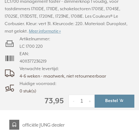
LC1700 management taster - dimmerknop 1 voudig, voor
tastdimmers 1710DE, 1711DE, schakelactoren 1701SE, 1704SE,
1702SE, 1713DSTE, 1720NE, 1723NE, 1708IE. Les Couleurs® Le
Corbusier. Kleur: vert 31. Kleurcode: 220. Materiaal: Duroplast,
mat gelakt.
Meer informatie »
Artikelnummer:
LC 1700 220
EAN:
4011377236219
Verwachte levertijd:
4-6 weken - maatwerk, niet retourneerbaar
Huidige voorraad:
0 stuk(s)
73,95
Bestel
-
+
officiële JUNG dealer