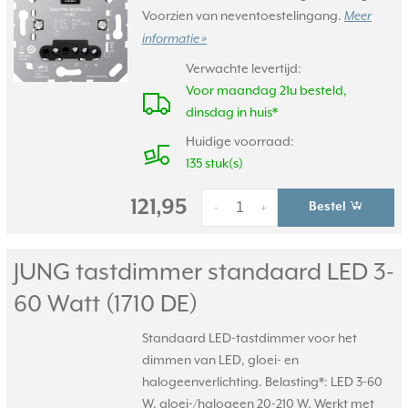
Voorzien van neventoestelingang.
Meer
informatie »
Verwachte levertijd:
Voor maandag 21u besteld,
dinsdag in huis*
Huidige voorraad:
135 stuk(s)
121,95
Bestel
-
+
JUNG tastdimmer standaard LED 3-
60 Watt (1710 DE)
Standaard LED-tastdimmer voor het
dimmen van LED, gloei- en
halogeenverlichting. Belasting*: LED 3-60
W, gloei-/halogeen 20-210 W. Werkt met