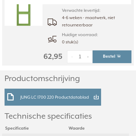
informatie »
Verwachte levertijd:
4-6 weken - maatwerk, niet
retourneerbaar
Huidige voorraad:
0 stuk(s)
62,95
Bestel
-
+
Productomschrijving
JUNG LC 1700 220 Productdatablad
Technische specificaties
Specificatie
Waarde