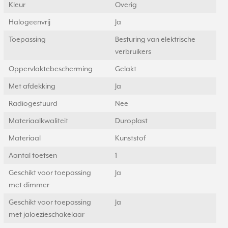
Kleur
Overig
Halogeenvrij
Ja
Toepassing
Besturing van elektrische
verbruikers
Oppervlaktebescherming
Gelakt
Met afdekking
Ja
Radiogestuurd
Nee
Materiaalkwaliteit
Duroplast
Materiaal
Kunststof
Aantal toetsen
1
Geschikt voor toepassing
Ja
met dimmer
Geschikt voor toepassing
Ja
met jaloezieschakelaar