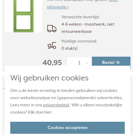
informatie »
Verwachte levertijd:
4-6 weken - maatwerk, niet
retourneerbaar
Huidige voorraad:
0 stuk(s)
40,95
Bestel
-
+
Wij gebruiken cookies
JUNG afdekraam 3-voudig Les
Om u de beste ervaring te bieden gebruiken wij cookies
Couleurs vert 31 220 (LC 983 220)
voor websiteanalyse en (gepersonaliseerde) advertenties.
Lees meer in ons
privacybeleid
. Wilt u alleen noodzakelijke
LC 983 220, 3-voudig afdekraam. Les
cookies? Klik dan
hier
.
Couleurs® Le Corbusier. Kleur: vert 31.
Kleurcode: 220. Afmetingen: 223,0 x 81,0 x
11,0 mm. Duroplast, mat gelakt.
Cookies accepteren
Meer