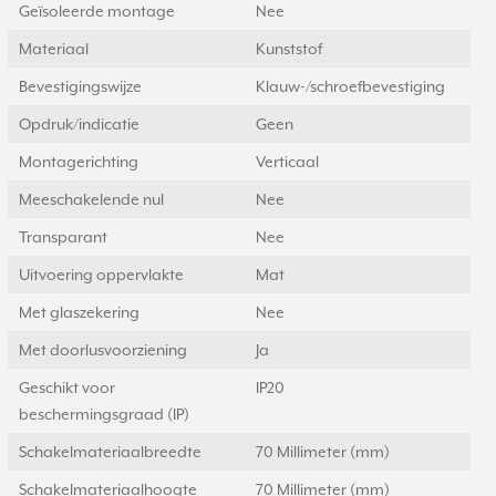
Geïsoleerde montage
Nee
Materiaal
Kunststof
Bevestigingswijze
Klauw-/schroefbevestiging
Opdruk/indicatie
Geen
Montagerichting
Verticaal
Meeschakelende nul
Nee
Transparant
Nee
Uitvoering oppervlakte
Mat
Met glaszekering
Nee
Met doorlusvoorziening
Ja
Geschikt voor
IP20
beschermingsgraad (IP)
Schakelmateriaalbreedte
70 Millimeter (mm)
Schakelmateriaalhoogte
70 Millimeter (mm)