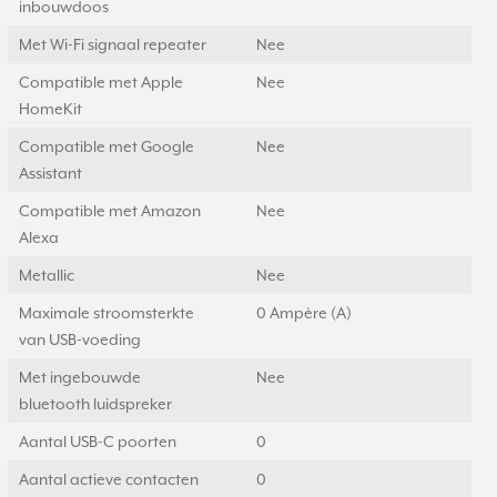
inbouwdoos
Met Wi-Fi signaal repeater
Nee
Compatible met Apple
Nee
HomeKit
Compatible met Google
Nee
Assistant
Compatible met Amazon
Nee
Alexa
Metallic
Nee
Maximale stroomsterkte
0 Ampère (A)
van USB-voeding
Met ingebouwde
Nee
bluetooth luidspreker
Aantal USB-C poorten
0
Aantal actieve contacten
0