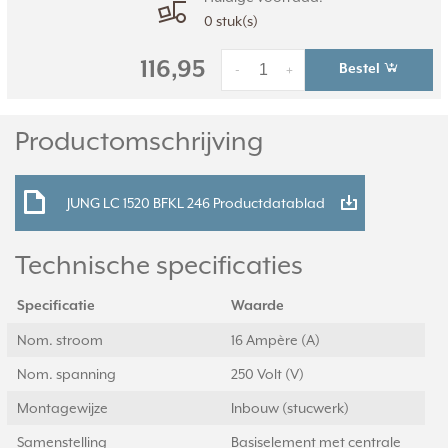
0 stuk(s)
116,95
Bestel
-
+
Productomschrijving
JUNG LC 1520 BFKL 246 Productdatablad
Technische specificaties
Specificatie
Waarde
Nom. stroom
16 Ampère (A)
Nom. spanning
250 Volt (V)
Montagewijze
Inbouw (stucwerk)
Samenstelling
Basiselement met centrale