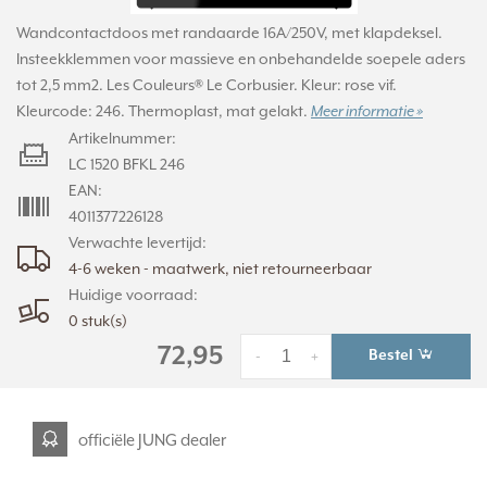
Wandcontactdoos met randaarde 16A/250V, met klapdeksel.
Insteekklemmen voor massieve en onbehandelde soepele aders
tot 2,5 mm2. Les Couleurs® Le Corbusier. Kleur: rose vif.
Kleurcode: 246. Thermoplast, mat gelakt.
Meer informatie »
Artikelnummer:
LC 1520 BFKL 246
EAN:
4011377226128
Verwachte levertijd:
4-6 weken - maatwerk, niet retourneerbaar
Huidige voorraad:
0 stuk(s)
72,95
Bestel
-
+
officiële JUNG dealer