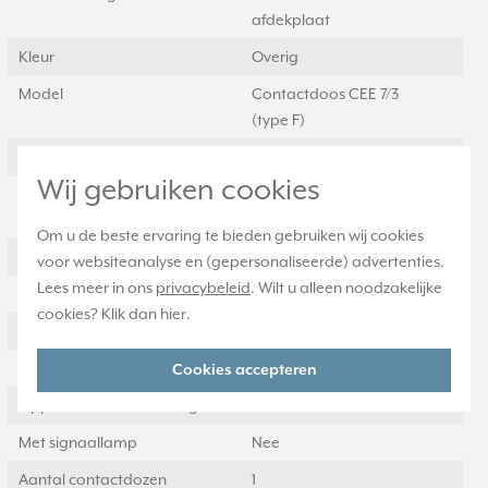
afdekplaat
Kleur
Overig
Model
Contactdoos CEE 7/3
(type F)
Halogeenvrij
Ja
Wij gebruiken cookies
Uitvoeringsvorm
Centraalplaat
afdekking
Om u de beste ervaring te bieden gebruiken wij cookies
Aantal eenheden
1
voor websiteanalyse en (gepersonaliseerde) advertenties.
Lees meer in ons
privacybeleid
. Wilt u alleen noodzakelijke
Afsluitbaar
Nee
cookies? Klik dan
hier
.
Met klapdeksel
Ja
Aansluitwijze
Steekklem
Cookies accepteren
Oppervlaktebescherming
Gelakt
Met signaallamp
Nee
Aantal contactdozen
1