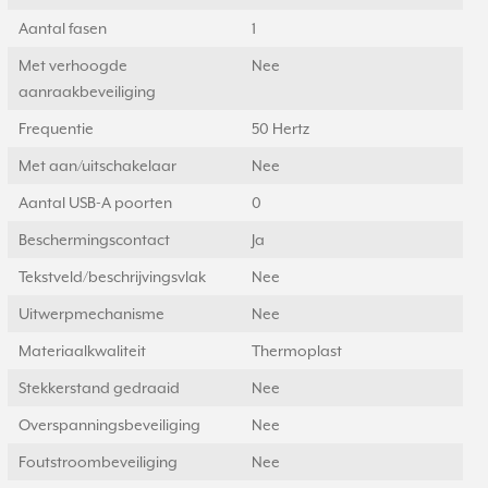
Aantal fasen
1
Met verhoogde
Nee
aanraakbeveiliging
Frequentie
50 Hertz
Met aan/uitschakelaar
Nee
Aantal USB-A poorten
0
Beschermingscontact
Ja
Tekstveld/beschrijvingsvlak
Nee
Uitwerpmechanisme
Nee
Materiaalkwaliteit
Thermoplast
Stekkerstand gedraaid
Nee
Overspanningsbeveiliging
Nee
Foutstroombeveiliging
Nee