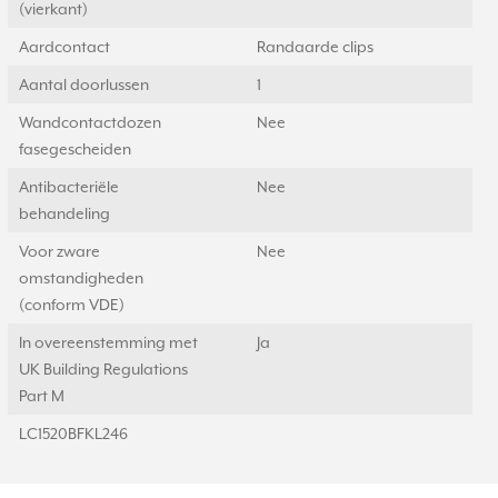
(vierkant)
Aardcontact
Randaarde clips
Aantal doorlussen
1
Wandcontactdozen
Nee
fasegescheiden
Antibacteriële
Nee
behandeling
Voor zware
Nee
omstandigheden
(conform VDE)
In overeenstemming met
Ja
UK Building Regulations
Part M
LC1520BFKL246