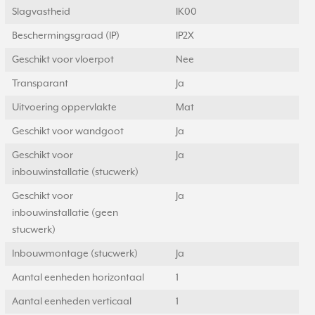
Slagvastheid
IK00
Beschermingsgraad (IP)
IP2X
Geschikt voor vloerpot
Nee
Transparant
Ja
Uitvoering oppervlakte
Mat
Geschikt voor wandgoot
Ja
Geschikt voor
Ja
inbouwinstallatie (stucwerk)
Geschikt voor
Ja
inbouwinstallatie (geen
stucwerk)
Inbouwmontage (stucwerk)
Ja
Aantal eenheden horizontaal
1
Aantal eenheden verticaal
1