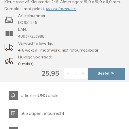
Kleur: rose vif. Kleurcode: 246. Afmetingen: 81,0 x 81,0 x 11,0 mm.
Duroplast mat gelakt.
Meer informatie »
Artikelnummer:
LC 981 246
EAN:
4011377253988
Verwachte levertijd:
4-6 weken - maatwerk, niet retourneerbaar
Huidige voorraad:
0 stuk(s)
25,95
Bestel
-
+
officiële JUNG dealer
365 dagen retourrecht