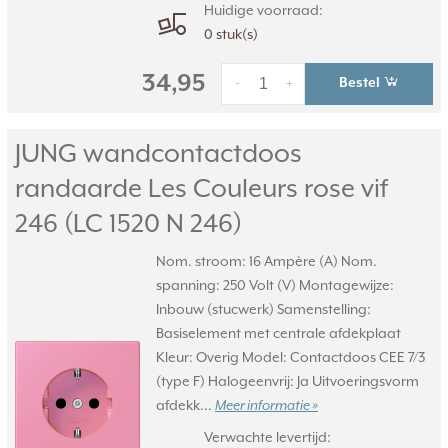
Huidige voorraad:
0 stuk(s)
34,95
Bestel
-
+
JUNG wandcontactdoos
randaarde Les Couleurs rose vif
246 (LC 1520 N 246)
Nom. stroom: 16 Ampère (A) Nom.
spanning: 250 Volt (V) Montagewijze:
Inbouw (stucwerk) Samenstelling:
Basiselement met centrale afdekplaat
Kleur: Overig Model: Contactdoos CEE 7/3
(type F) Halogeenvrij: Ja Uitvoeringsvorm
afdekk...
Meer informatie »
Verwachte levertijd: