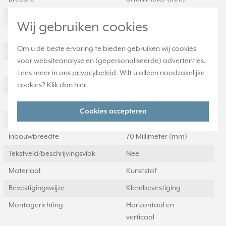
Halogeenvrij
Ja
Wij gebruiken cookies
Hoogte
81 Millimeter (mm)
Om u de beste ervaring te bieden gebruiken wij cookies
Diepte
11 Millimeter (mm)
voor websiteanalyse en (gepersonaliseerde) advertenties.
Aantal eenheden
1
Lees meer in ons
privacybeleid
. Wilt u alleen noodzakelijke
cookies? Klik dan
hier
.
Met klapdeksel
Nee
Oppervlaktebescherming
Gelakt
Cookies accepteren
Inbouwhoogte
70 Millimeter (mm)
Inbouwbreedte
70 Millimeter (mm)
Tekstveld/beschrijvingsvlak
Nee
Materiaal
Kunststof
Bevestigingswijze
Klembevestiging
Montagerichting
Horizontaal en
verticaal