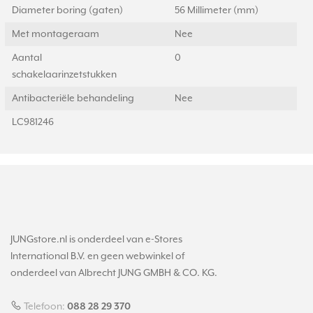
Diameter boring (gaten)
56 Millimeter (mm)
Met montageraam
Nee
Aantal
0
schakelaarinzetstukken
Antibacteriële behandeling
Nee
LC981246
JUNGstore.nl is onderdeel van e-Stores
International B.V. en geen webwinkel of
onderdeel van Albrecht JUNG GMBH & CO. KG.
Telefoon:
088 28 29 370