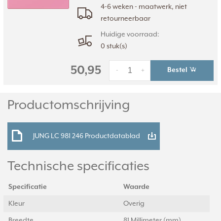
4-6 weken - maatwerk, niet
retourneerbaar
Huidige voorraad:
0 stuk(s)
50,95
Bestel
-
+
Productomschrijving
JUNG LC 981 246 Productdatablad
Technische specificaties
Specificatie
Waarde
Kleur
Overig
Breedte
81 Millimeter (mm)