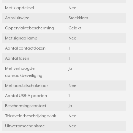
Met klapdeksel
Nee
Aansluitwijze
Steekklem
Oppervlaktebescherming
Gelakt
Met signaallamp
Nee
Aantal contactdozen
1
Aantal fasen
1
Met verhoogde
Ja
aanraakbeveiliging
Met aan/uitschakelaar
Nee
Aantal USB-A poorten
1
Beschermingscontact
Ja
Tekstveld/beschrijvingsvlak
Nee
Uitwerpmechanisme
Nee