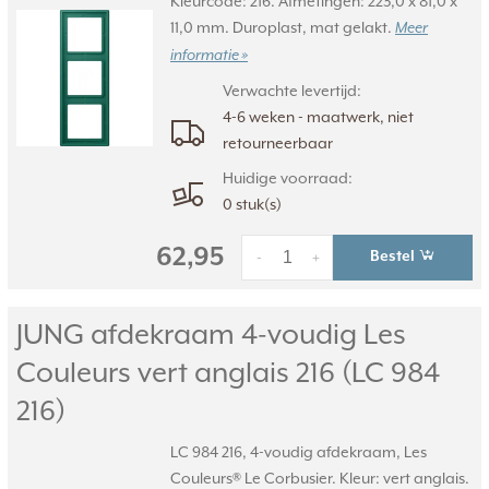
Kleurcode: 216. Afmetingen: 223,0 x 81,0 x
11,0 mm. Duroplast, mat gelakt.
Meer
informatie »
Verwachte levertijd:
4-6 weken - maatwerk, niet
retourneerbaar
Huidige voorraad:
0 stuk(s)
62,95
Bestel
-
+
JUNG afdekraam 4-voudig Les
Couleurs vert anglais 216 (LC 984
216)
LC 984 216, 4-voudig afdekraam, Les
Couleurs® Le Corbusier. Kleur: vert anglais.