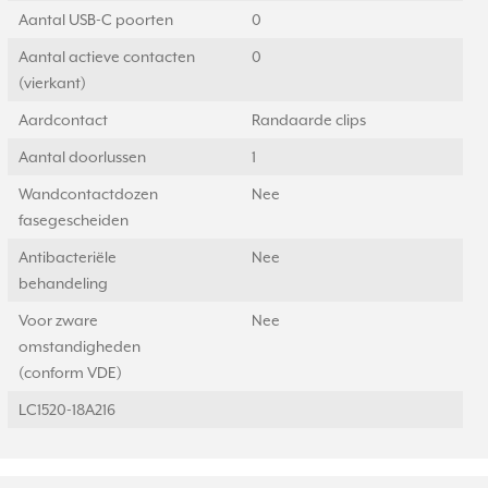
Aantal USB-C poorten
0
Aantal actieve contacten
0
(vierkant)
Aardcontact
Randaarde clips
Aantal doorlussen
1
Wandcontactdozen
Nee
fasegescheiden
Antibacteriële
Nee
behandeling
Voor zware
Nee
omstandigheden
(conform VDE)
LC1520-18A216