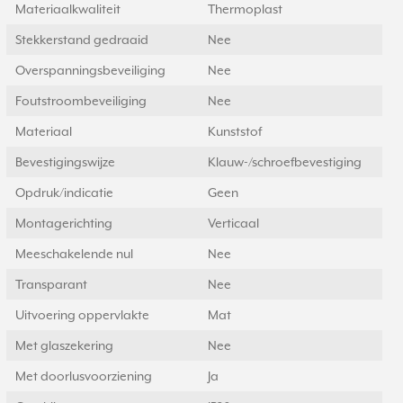
Materiaalkwaliteit
Thermoplast
Stekkerstand gedraaid
Nee
Overspanningsbeveiliging
Nee
Foutstroombeveiliging
Nee
Materiaal
Kunststof
Bevestigingswijze
Klauw-/schroefbevestiging
Opdruk/indicatie
Geen
Montagerichting
Verticaal
Meeschakelende nul
Nee
Transparant
Nee
Uitvoering oppervlakte
Mat
Met glaszekering
Nee
Met doorlusvoorziening
Ja