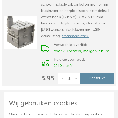
schoonmetselwerk en beton met 16 mm
buisinvoer en herplaatsbare klemdeksel.
Afmetingen (l x b x d): 71 x 71 x 60 mm.
Inwendige diepte: 58 mm, ideaal voor
JUNG wandcontactdozen met USB-
aansluiting.
Meer informatie »
Verwachte levertijd:
Voor 21u besteld, morgen in huis*
Huidige voorraad:
2240 stuk(s)
3,95
Bestel
-
+
Productomschrijving
Wij gebruiken cookies
JUNG LC 1520-18 A 216 Productdatablad
Om u de beste ervaring te bieden gebruiken wij cookies