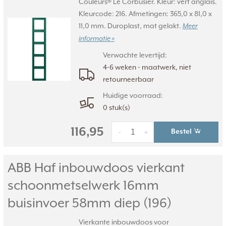
Couleurs® Le Corbusier. Kleur: vert anglais.
Kleurcode: 216. Afmetingen: 365,0 x 81,0 x
11,0 mm. Duroplast, mat gelakt.
Meer
informatie »
Verwachte levertijd:
4-6 weken - maatwerk, niet
retourneerbaar
Huidige voorraad:
0 stuk(s)
116,95
Bestel
-
+
ABB Haf inbouwdoos vierkant
schoonmetselwerk 16mm
buisinvoer 58mm diep (196)
Vierkante inbouwdoos voor