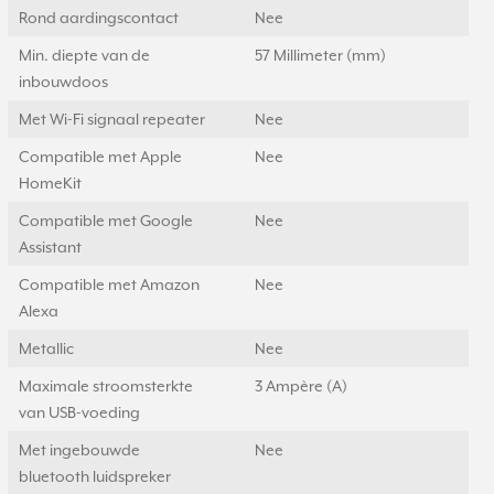
Rond aardingscontact
Nee
Min. diepte van de
57 Millimeter (mm)
inbouwdoos
Met Wi-Fi signaal repeater
Nee
Compatible met Apple
Nee
HomeKit
Compatible met Google
Nee
Assistant
Compatible met Amazon
Nee
Alexa
Metallic
Nee
Maximale stroomsterkte
3 Ampère (A)
van USB-voeding
Met ingebouwde
Nee
bluetooth luidspreker