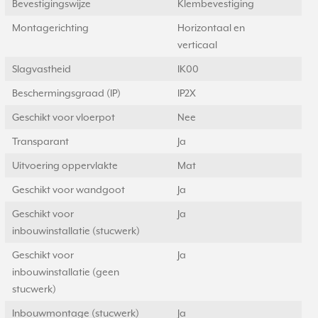
Bevestigingswijze
Klembevestiging
Montagerichting
Horizontaal en
verticaal
Slagvastheid
IK00
Beschermingsgraad (IP)
IP2X
Geschikt voor vloerpot
Nee
Transparant
Ja
Uitvoering oppervlakte
Mat
Geschikt voor wandgoot
Ja
Geschikt voor
Ja
inbouwinstallatie (stucwerk)
Geschikt voor
Ja
inbouwinstallatie (geen
stucwerk)
Inbouwmontage (stucwerk)
Ja