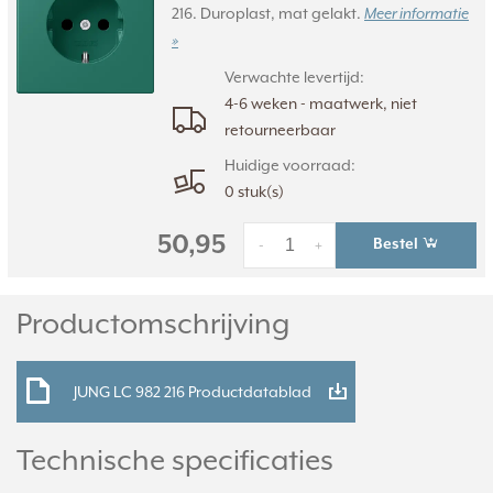
216. Duroplast, mat gelakt.
Meer informatie
»
Verwachte levertijd:
4-6 weken - maatwerk, niet
retourneerbaar
Huidige voorraad:
0 stuk(s)
50,95
Bestel
-
+
Productomschrijving
JUNG LC 982 216 Productdatablad
Technische specificaties