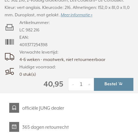
LC 982 216, 2-voudig afdekraam, Les Couleurs® Le Corbusier.
Kleur: vert anglais. Kleurcode: 216. Afmetingen: 152,0 x 81,0 x 11,0
mm. Duroplast, mat gelakt.
Meer informatie »
Artikelnummer:
LC 982 216
EAN:
4011377254398
Verwachte levertijd:
4-6 weken - maatwerk, niet retourneerbaar
Huidige voorraad:
0 stuk(s)
40,95
Bestel
-
+
officiële JUNG dealer
365 dagen retourrecht