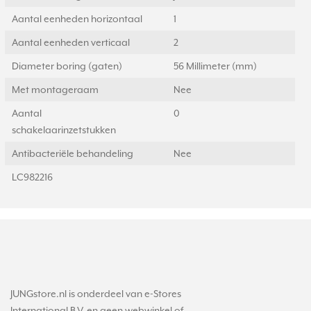
Aantal eenheden horizontaal
1
Aantal eenheden verticaal
2
Diameter boring (gaten)
56 Millimeter (mm)
Met montageraam
Nee
Aantal
0
schakelaarinzetstukken
Antibacteriële behandeling
Nee
LC982216
JUNGstore.nl is onderdeel van e-Stores
International B.V. en geen webwinkel of