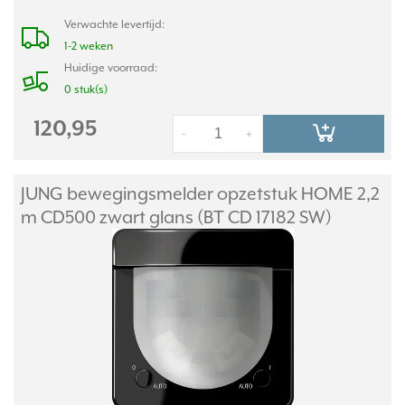
Verwachte levertijd:
1-2 weken
Huidige voorraad:
0 stuk(s)
120,95
-
+
JUNG bewegingsmelder opzetstuk HOME 2,2
m CD500 zwart glans (BT CD 17182 SW)