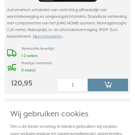
Automatisch schakelen van verlichting afhankelijk van
warmtebeweging en omgevingslichtsterkte. Draadloze verbinding
met componenten van het JUNG HOME-systeem. Montagehoogte
2,20 meter. Nalooptijd, in- en uitschakelvertraging. IP20*. Excl.
basiselement.
Meer informatie »
Verwachte levertijd:
1-2 weken
Huidige voorraad:
0 stuk(s)
120,95
-
+
JUNG bewegingsmelder opzetstuk HOME 2,2
Wij gebruiken cookies
m CD500 goud brons (BT CD 17182 GB)
Om u de beste ervaring te bieden gebruiken wij cookies
voor websiteanalyse en (gepersonaliseerde) advertenties.