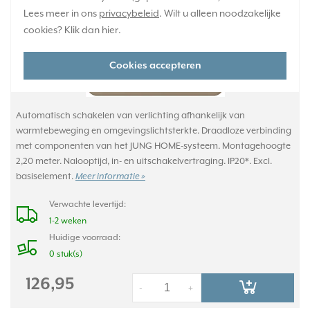
Lees meer in ons
privacybeleid
. Wilt u alleen noodzakelijke
cookies? Klik dan
hier
.
Cookies accepteren
Automatisch schakelen van verlichting afhankelijk van
warmtebeweging en omgevingslichtsterkte. Draadloze verbinding
met componenten van het JUNG HOME-systeem. Montagehoogte
2,20 meter. Nalooptijd, in- en uitschakelvertraging. IP20*. Excl.
basiselement.
Meer informatie »
Verwachte levertijd:
1-2 weken
Huidige voorraad:
0 stuk(s)
126,95
-
+