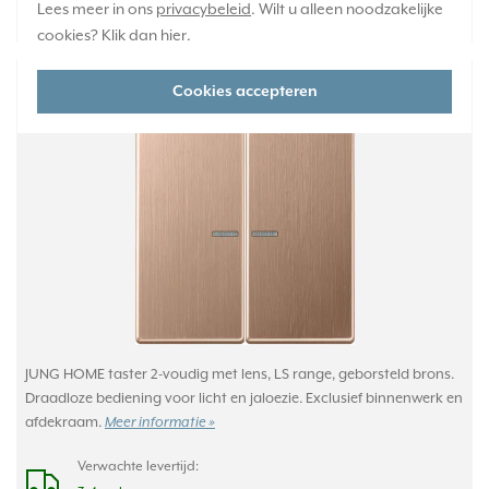
117,95
Lees meer in ons
privacybeleid
. Wilt u alleen noodzakelijke
-
+
cookies? Klik dan
hier
.
JUNG HOME bedieningsknop 2-voudig LS990
Cookies accepteren
geborsteld brons (BT BRG 17102)
JUNG HOME taster 2-voudig met lens, LS range, geborsteld brons.
Draadloze bediening voor licht en jaloezie. Exclusief binnenwerk en
afdekraam.
Meer informatie »
Verwachte levertijd: