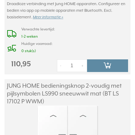
Draadloze verbinding met Jung HOME-apparaten. Configureer en
bedien via app op mobiele apparaten met Bluetooth. Excl.
basiselement.
Meer informatie »
Verwachte levertijd:
1-2 weken
Huidige voorraad:
0 stuk(s)
110,95
-
+
JUNG HOME bedieningsknop 2-voudig met
pijlsymbolen LS990 sneeuwwit mat (BT LS
17102 P WWM)