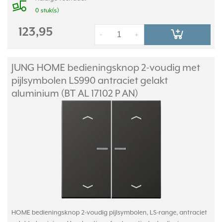
0 stuk(s)
123,95
-
+
JUNG HOME bedieningsknop 2-voudig met
pijlsymbolen LS990 antraciet gelakt
aluminium (BT AL 17102 P AN)
HOME bedieningsknop 2-voudig pijlsymbolen, LS-range, antraciet