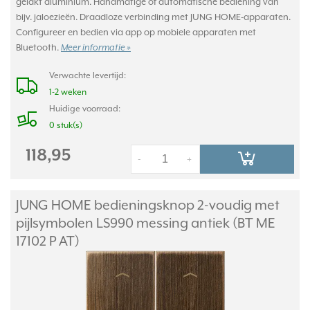
gelakt aluminium. Handmatige of automatische bediening van
bijv. jaloezieën. Draadloze verbinding met JUNG HOME-apparaten.
Configureer en bedien via app op mobiele apparaten met
Bluetooth.
Meer informatie »
Verwachte levertijd:
1-2 weken
Huidige voorraad:
0 stuk(s)
118,95
-
+
JUNG HOME bedieningsknop 2-voudig met
pijlsymbolen LS990 messing antiek (BT ME
17102 P AT)