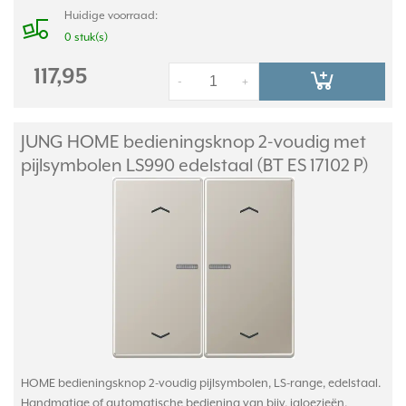
Huidige voorraad:
0 stuk(s)
117,95
-
+
JUNG HOME bedieningsknop 2-voudig met
pijlsymbolen LS990 edelstaal (BT ES 17102 P)
HOME bedieningsknop 2-voudig pijlsymbolen, LS-range, edelstaal.
Handmatige of automatische bediening van bijv. jaloezieën.