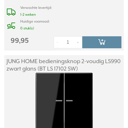
Verwachte levertijd:
1-2 weken
Huidige voorraad:
0 stuk(s)
99,95
-
+
JUNG HOME bedieningsknop 2-voudig LS990
zwart glans (BT LS 17102 SW)