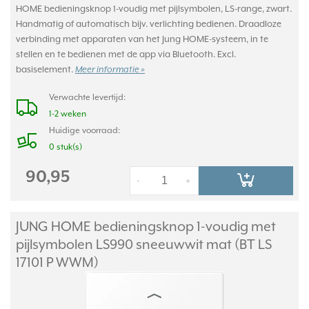
HOME bedieningsknop 1-voudig met pijlsymbolen, LS-range, zwart.
Handmatig of automatisch bijv. verlichting bedienen. Draadloze
verbinding met apparaten van het Jung HOME-systeem, in te
stellen en te bedienen met de app via Bluetooth. Excl.
basiselement.
Meer informatie »
Verwachte levertijd:
1-2 weken
Huidige voorraad:
0 stuk(s)
90,95
-
+
JUNG HOME bedieningsknop 1-voudig met
pijlsymbolen LS990 sneeuwwit mat (BT LS
17101 P WWM)