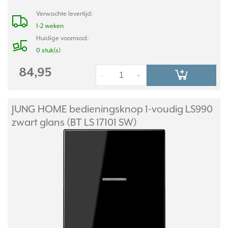
Verwachte levertijd:
1-2 weken
Huidige voorraad:
0 stuk(s)
84,95
-
+
JUNG HOME bedieningsknop 1-voudig LS990
zwart glans (BT LS 17101 SW)