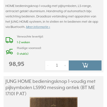
HOME bedieningsknop 1-voudig met pijlsymbolen, LS-range,
antraciet gelakt aluminium. Handmatig of automatisch bijv.
verlichting bedienen. Draadloze verbinding met apparaten van
het JUNG HOME-systeem, in te stellen en te bedienen met de app
via Bluetooth.
Meer informatie »
Verwachte levertijd:
1-2 weken
Huidige voorraad:
0 stuk(s)
98,95
-
+
JUNG HOME bedieningsknop 1-voudig met
pijlsymbolen LS990 messing antiek (BT ME
17101 P AT)