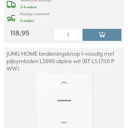
Verwachte levertijd:
3-4 weken
Huidige voorraad:
0 stuk(s)
118,95
-
+
JUNG HOME bedieningsknop 1-voudig met
pijlsymbolen LS990 alpine wit (BT LS 17101 P
WW)