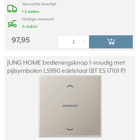
Verwachte levertijd:
1-2 weken
Huidige voorraad:
0 stuk(s)
97,95
-
+
JUNG HOME bedieningsknop 1-voudig met
pijlsymbolen LS990 edelstaal (BT ES 17101 P)