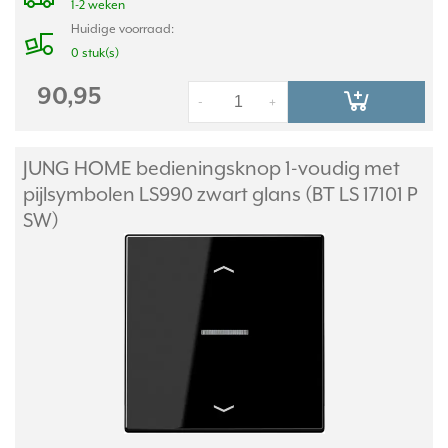
1-2 weken
Huidige voorraad:
0 stuk(s)
90,95
-
+
JUNG HOME bedieningsknop 1-voudig met
pijlsymbolen LS990 zwart glans (BT LS 17101 P
SW)