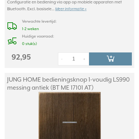
Configuratie en bediening via app op mobiele apparaten met
Bluetooth. Excl. basisele...
Meer informatie »
Verwachte levertijd:
1-2 weken
Huidige voorraad:
0 stuk(s)
92,95
-
+
JUNG HOME bedieningsknop 1-voudig LS990
messing antiek (BT ME 17101 AT)