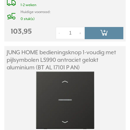
1-2 weken
Huidige voorraad:
0 stuk(s)
103,95
-
+
JUNG HOME bedieningsknop 1-voudig met
pijlsymbolen LS990 antraciet gelakt
aluminium (BT AL 17101 P AN)