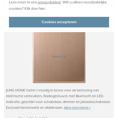
103,95
Lees meer in ons
privacybeleid
. Wilt u alleen noodzakelijke
-
+
cookies? Klik dan
hier
.
JUNG HOME bedieningsknop 1-voudig LS990
Cookies accepteren
geborsteld brons (BT BRG 17101)
JUNG HOME taster 1-voudig in brons voor de besturing van
elektrische verbruikers. Radiogestuurd, met Bluetooth en LED-
indicatie, geschikt voor schakelaar, dimmer en jaloezieschakelaar.
Exclusief binnenwerk en afdekraam.
Meer informatie »