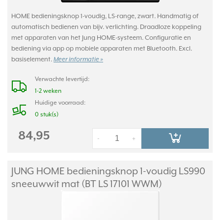
HOME bedieningsknop 1-voudig, LS-range, zwart. Handmatig of
automatisch bedienen van bijv. verlichting. Draadloze koppeling
met apparaten van het Jung HOME-systeem. Configuratie en
bediening via app op mobiele apparaten met Bluetooth. Excl.
basiselement.
Meer informatie »
Verwachte levertijd:
1-2 weken
Huidige voorraad:
0 stuk(s)
84,95
-
+
JUNG HOME bedieningsknop 1-voudig LS990
sneeuwwit mat (BT LS 17101 WWM)