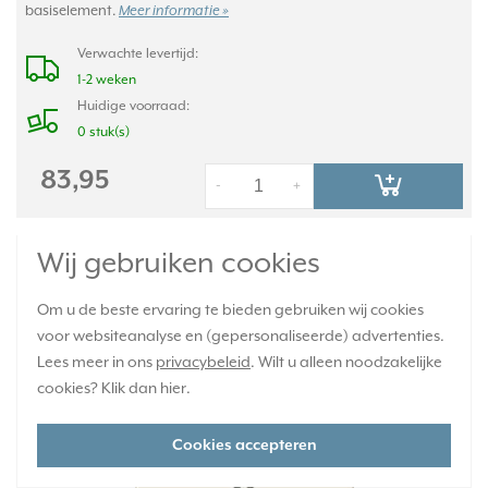
basiselement.
Meer informatie »
Verwachte levertijd:
1-2 weken
Huidige voorraad:
0 stuk(s)
83,95
-
+
JUNG HOME bedieningsknop 1-voudig met
Wij gebruiken cookies
pijlsymbolen AS500 creme (BT AS 17101 P)
Om u de beste ervaring te bieden gebruiken wij cookies
voor websiteanalyse en (gepersonaliseerde) advertenties.
Lees meer in ons
privacybeleid
. Wilt u alleen noodzakelijke
cookies? Klik dan
hier
.
Cookies accepteren