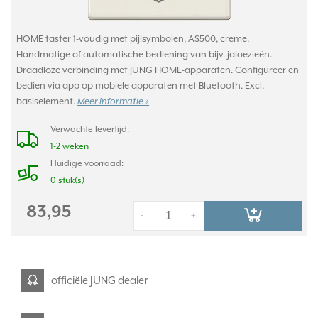
HOME taster 1-voudig met pijlsymbolen, AS500, creme.
Handmatige of automatische bediening van bijv. jaloezieën.
Draadloze verbinding met JUNG HOME-apparaten. Configureer en
bedien via app op mobiele apparaten met Bluetooth. Excl.
basiselement.
Meer informatie »
Verwachte levertijd:
1-2 weken
Huidige voorraad:
0 stuk(s)
83,95
-
+
officiële JUNG dealer