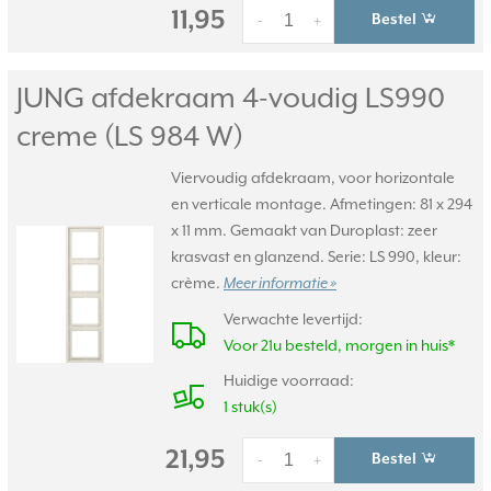
11,95
Bestel
-
+
JUNG afdekraam 4-voudig LS990
creme (LS 984 W)
Viervoudig afdekraam, voor horizontale
en verticale montage. Afmetingen: 81 x 294
x 11 mm. Gemaakt van Duroplast: zeer
krasvast en glanzend. Serie: LS 990, kleur:
crème.
Meer informatie »
Verwachte levertijd:
Voor 21u besteld, morgen in huis*
Huidige voorraad:
1 stuk(s)
21,95
Bestel
-
+