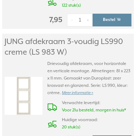
122 stuk(s)
7,95
Bestel
-
+
JUNG afdekraam 3-voudig LS990
creme (LS 983 W)
Drievoudig afdekraam, voor horizontale
en verticale montage. Afmetingen: 81 x 223
x 11 mm. Gemaakt van Duroplast: zeer
krasvast en glanzend. Serie: LS 990, kleur:
crème.
Meer informatie »
Verwachte levertijd:
Voor 21u besteld, morgen in huis*
Huidige voorraad:
20 stuk(s)