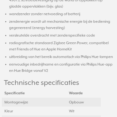
49073, schroefbevestiging op de wand of opplakken op
gladde oppervlakken (bijv. glas)
wandzender zonder netvoeding of batterij
zendenergie wordt uit mechanische energie bij de bediening
gegenereerd (energy harvesting)
versleutelde overdracht met zenderspecifieke code
radiografische standaard Zigbee Green Power, compatibel
met Friends of Hue en Apple HomeKit
uitbreiding van het bereik automatisch via Philips Hue-lampen
eenvoudige inbedrijfname en configuratie via Philips Hue-app
en Hue Bridge vanaf V2
Technische specificaties
Specificatie
Waarde
Montagewijze
Opbouw
Kleur
Wit