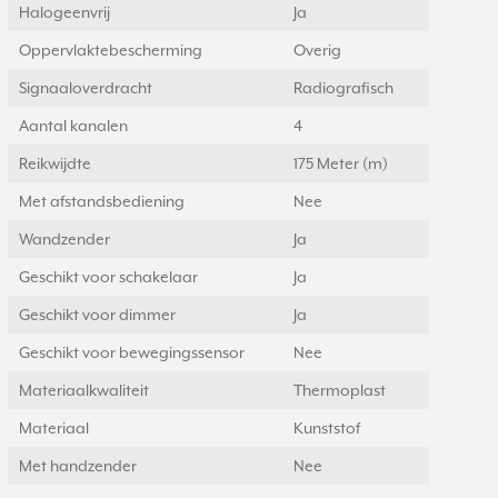
Halogeenvrij
Ja
Oppervlaktebescherming
Overig
Signaaloverdracht
Radiografisch
Aantal kanalen
4
Reikwijdte
175 Meter (m)
Met afstandsbediening
Nee
Wandzender
Ja
Geschikt voor schakelaar
Ja
Geschikt voor dimmer
Ja
Geschikt voor bewegingssensor
Nee
Materiaalkwaliteit
Thermoplast
Materiaal
Kunststof
Met handzender
Nee