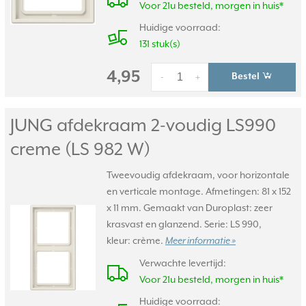
Voor 21u besteld, morgen in huis*
Huidige voorraad:
131 stuk(s)
4,95
Bestel
-
+
JUNG afdekraam 2-voudig LS990
creme (LS 982 W)
Tweevoudig afdekraam, voor horizontale
en verticale montage. Afmetingen: 81 x 152
x 11 mm. Gemaakt van Duroplast: zeer
krasvast en glanzend. Serie: LS 990,
kleur: crème.
Meer informatie »
Verwachte levertijd:
Voor 21u besteld, morgen in huis*
Huidige voorraad: