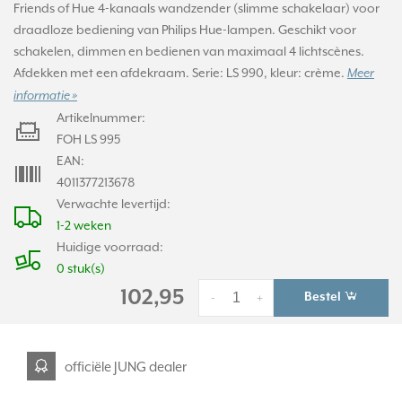
Friends of Hue 4-kanaals wandzender (slimme schakelaar) voor
draadloze bediening van Philips Hue-lampen. Geschikt voor
schakelen, dimmen en bedienen van maximaal 4 lichtscènes.
Afdekken met een afdekraam. Serie: LS 990, kleur: crème.
Meer
informatie »
Artikelnummer:
FOH LS 995
EAN:
4011377213678
Verwachte levertijd:
1-2 weken
Huidige voorraad:
0 stuk(s)
102,95
Bestel
-
+
officiële JUNG dealer