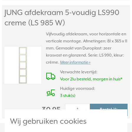
JUNG afdekraam 5-voudig LS990
creme (LS 985 W)
Vijfvoudig afdekraam, voor horizontale en
verticale montage. Afmetingen: 81 x 365 x 11
mm. Gemaakt van Duroplast: zeer
krasvast en glanzend. Serie: LS 990, kleur:
crème.
Meer informatie »
Verwachte levertijd:
Voor 21u besteld, morgen in huis*
Huidige voorraad:
3 stuk(s)
30,95
Bestel
-
+
Wij gebruiken cookies
Productomschrijving