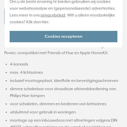
Om u de beste ervaring te bieden gebruiken wij cookies
voor websiteanalyse en (gepersonaliseerde) advertenties.
Lees meer in ons
privacybeleid
. Wilt u alleen noodzakelijke
JUNG FOH LS 995 Productdatablad
cookies? Klik dan
hier
.
Friend of Hue slimme lichtschakelaar voor draadloze bediening
Cookies accepteren
van Philips Hue-lampen. Voor het schakelen, dimmen en regelen
van individuele lichtscènes. Draadloze standaard ZigBee Green
Power, compatibel met Friends of Hue en Apple HomeKit.
4-kanaals
max. 4 lichtscènes
inclusief montageplaat, kleeffolie en bevestigingsschroeven
slimme schakelaar voor draadloze afstandsbediening van
Philips Hue-lampen
voor schakelen, dimmen en bedienen van lichtscènes
uitsluitend voor gebruik in woningen
montage op een inbouwdoos met afmetingen volgens DIN