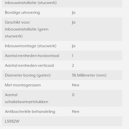
inbouwinstallatie (stucwerk)
Bondige uitvoering
Ja
Geschikt voor
Ja
inbouwinstallatie (geen
stucwerk)
Inbouwmontage (stucwerk)
Ja
Aantal eenheden horizontaal
1
Aantal eenheden verticaal
2
Diameter boring (gaten)
56 Millimeter (mm)
Met montageraam
Nee
Aantal
0
schakelaarinzetstukken
Antibacteriële behandeling
Nee
LS982W