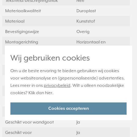
Tekstveld/beschrijvingsvlak
Nee
Materiaalkwaliteit
Duroplast
Materiaal
Kunststof
Bevestigingswijze
Overig
Montagerichting
Horizontaal en
verticaal
Wij gebruiken cookies
RAL-nummer (vergelijkbaar)
1013
Slagvastheid
IK00
Om u de beste ervaring te bieden gebruiken wij cookies
voor websiteanalyse en (gepersonaliseerde) advertenties.
Beschermingsgraad (IP)
IP21
Lees meer in ons
privacybeleid
. Wilt u alleen noodzakelijke
Geschikt voor vloerpot
Nee
cookies? Klik dan
hier
.
Transparant
Nee
Cookies accepteren
Uitvoering oppervlakte
Glanzend
Geschikt voor wandgoot
Ja
Geschikt voor
Ja