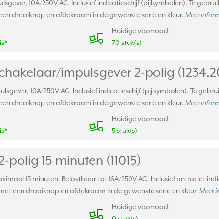
lsgever, 10A/250V AC. Inclusief indicatieschijf (pijlsymbolen). Te gebru
een draaiknop en afdekraam in de gewenste serie en kleur.
Meer inform
Huidige voorraad:
is*
70 stuk(s)
schakelaar/
impulsgever 2-polig (1234.2
lsgever, 10A/250V AC. Inclusief indicatieschijf (pijlsymbolen). Te gebru
een draaiknop en afdekraam in de gewenste serie en kleur.
Meer inform
Huidige voorraad:
is*
5 stuk(s)
-polig 15 minuten (11015)
ximaal 15 minuten. Belastbaar tot 16A/250V AC. Inclusief antraciet indic
et een draaiknop en afdekraam in de gewenste serie en kleur.
Meer i
Huidige voorraad:
0 stuk(s)