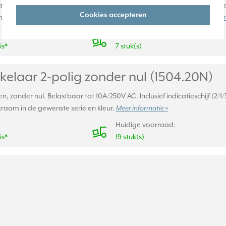
ximaal 120 minuten. Belastbaar tot 16A/250V AC. Inclusief antraciet ind
Cookies accepteren
et een draaiknop en afdekraam in de gewenste serie en kleur.
Meer i
Huidige voorraad:
is*
7 stuk(s)
elaar 2-polig zonder nul (1504.20N)
, zonder nul. Belastbaar tot 10A/250V AC. Inclusief indicatieschijf (2/
aam in de gewenste serie en kleur.
Meer informatie »
Huidige voorraad:
is*
19 stuk(s)