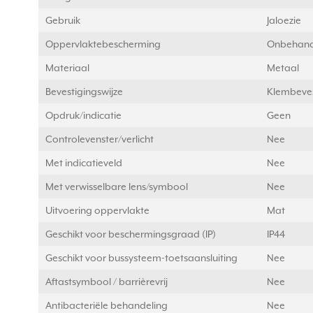
Gebruik
Jaloezie
Oppervlaktebescherming
Onbehand
Materiaal
Metaal
Bevestigingswijze
Klembeves
Opdruk/indicatie
Geen
Controlevenster/verlicht
Nee
Met indicatieveld
Nee
Met verwisselbare lens/symbool
Nee
Uitvoering oppervlakte
Mat
Geschikt voor beschermingsgraad (IP)
IP44
Geschikt voor bussysteem-toetsaansluiting
Nee
Aftastsymbool / barrièrevrij
Nee
Antibacteriële behandeling
Nee