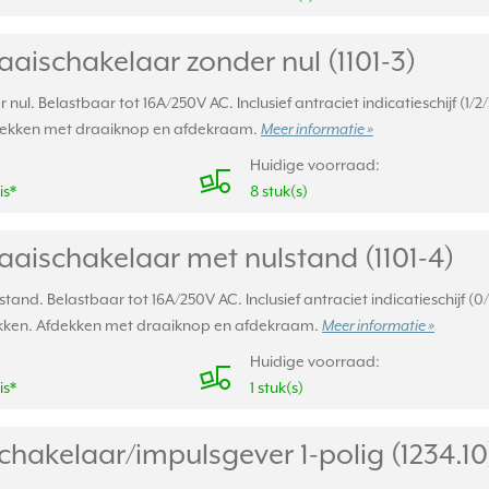
aischakelaar zonder nul (1101-3)
ul. Belastbaar tot 16A/250V AC. Inclusief antraciet indicatieschijf (1
ekken met draaiknop en afdekraam.
Meer informatie »
Huidige voorraad:
is*
8 stuk(s)
aaischakelaar met nulstand (1101-4)
and. Belastbaar tot 16A/250V AC. Inclusief antraciet indicatieschijf (
kken. Afdekken met draaiknop en afdekraam.
Meer informatie »
Huidige voorraad:
is*
1 stuk(s)
schakelaar/
impulsgever 1-polig (1234.10