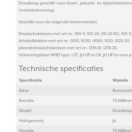
Draaiknop geschikt voor draai-, jaloezie- en tijdschakelaars
(metaaluitvoering).
Geschikt voor de volgende binnenwerken:
Draaischakelaars met art.nr.: 1101-4, 1101-20, 101-20 KO, 1101-3
Schakelklokken met art.nr.: 11015, 11030, 11060, 11120, 11120-20.
Jaloeziedraaischakelaars met art.nr.: 1234.10, 1234.20.
Volumeregelaar WHD type: LST..JU UP en LR..JU UP en voo
Technische specificaties
Specificatie
Waarde
Kleur
Roestvasts
Breedte
70 Millim
Model
Draaikno
Halogeenvrij
Ja
Hoogte
70 Millim