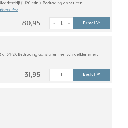
icatieschijf (1-120 min.). Bedrading aansluiten
nformatie »
80,95
Bestel
-
+
1/3 of 3/1/2). Bedrading aansluiten met schroefklemmen.
31,95
Bestel
-
+