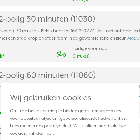
2-polig 30 minuten (11030)
aximaal 30 minuten. Belastbaar tot 16A/250V AC. Inclusief antraciet indi
et een draaiknop en afdekraam in de gewenste serie en kleur.
Meer i
Huidige voorraad:
is*
10 stuk(s)
2-polig 60 minuten (11060)
aximaal 60 minuten. Belastbaar tot 16A/250V AC. Inclusief antraciet indi
et een draaiknop en afdekraam in de gewenste serie en kleur.
Meer i
Wij gebruiken cookies
Huidige voorraad:
Om u de beste ervaring te bieden gebruiken wij cookies
is*
3 stuk(s)
voor websiteanalyse en (gepersonaliseerde) advertenties.
Lees meer in ons
privacybeleid
. Wilt u alleen noodzakelijke
2-polig 120 minuten (11120)
cookies? Klik dan
hier
.