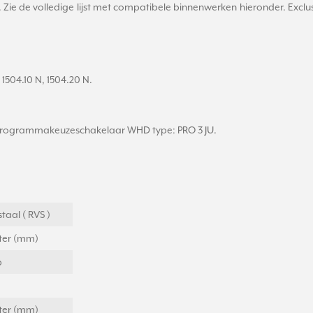
. Zie de volledige lijst met compatibele binnenwerken hieronder. Exclu
, 1504.10 N, 1504.20 N.
r programmakeuzeschakelaar WHD type: PRO 3 JU.
taal ( RVS )
eter (mm)
p
eter (mm)