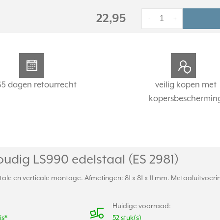
22,95
-
+
65 dagen retourrecht
veilig kopen met
kopersbeschermin
udig LS990 edelstaal (ES 2981)
e en verticale montage. Afmetingen: 81 x 81 x 11 mm. Metaaluitvoering 
Huidige voorraad:
is*
52 stuk(s)