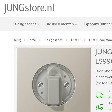
Designseries
Basiselementen
Opbouw (binnen
Terug
Home
Designseries
LS 990
LS 990 edelstaal
|
JUNG 
LS990
Draaiknop 
binnenwerk
(metaalui
Ve
Vo
Hu
6 s