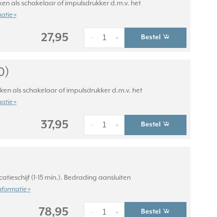
iken als schakelaar of impulsdrukker d.m.v. het
atie »
27,95
Bestel
-
+
0)
iken als schakelaar of impulsdrukker d.m.v. het
atie »
37,95
Bestel
-
+
atieschijf (1-15 min.). Bedrading aansluiten
nformatie »
78,95
Bestel
-
+