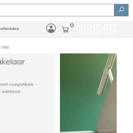
0
latievideo
 1941)
akelaar
jst met compatibele
: edelstaal