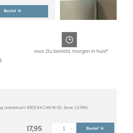
Bestel
voor 21u besteld, morgen in huis*
g
(edelstaal 1.4303 X4 CrNi 18-12). Serie: LS 990,
17,95
Bestel
-
+