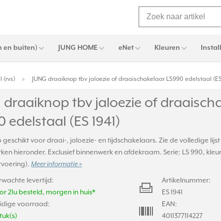
 en buiten)
JUNG HOME
eNet
Kleuren
Instal
 (rvs)
JUNG draaiknop tbv jaloezie of draaischakelaar LS990 edelstaal (ES
draaiknop tbv jaloezie of draaisch
 edelstaal (ES 1941)
geschikt voor draai-, jaloezie- en tijdschakelaars. Zie de volledige li
en hieronder. Exclusief binnenwerk en afdekraam. Serie: LS 990, kleur
tvoering).
Meer informatie »
rwachte levertijd:
Artikelnummer:
or 21u besteld, morgen in huis*
ES 1941
idige voorraad:
EAN:
tuk(s)
4011377114227