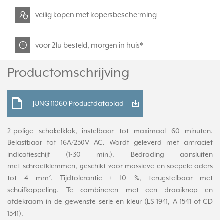
veilig kopen met kopersbescherming
voor 21u besteld, morgen in huis*
Productomschrijving
JUNG 11060 Productdatablad
2-polige schakelklok, instelbaar tot maximaal 60 minuten.
Belastbaar tot 16A/250V AC. Wordt geleverd met antraciet
indicatieschijf (1-30 min.). Bedrading aansluiten
met schroefklemmen, geschikt voor massieve en soepele aders
tot 4 mm². Tijdtolerantie ± 10 %, terugstelbaar met
schuifkoppeling. Te combineren met een draaiknop en
afdekraam in de gewenste serie en kleur (LS 1941, A 1541 of CD
1541).