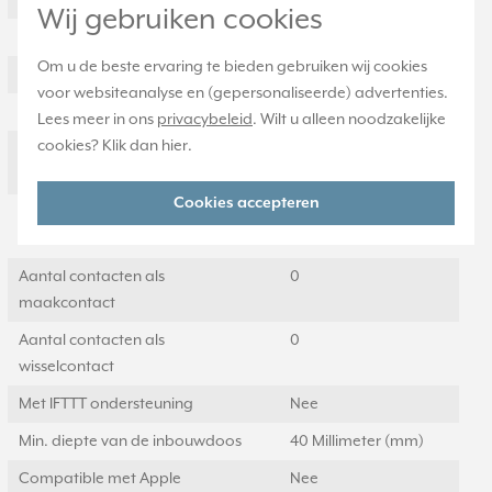
Materiaalkwaliteit
Overig
Wij gebruiken cookies
Materiaal
Overig
Om u de beste ervaring te bieden gebruiken wij cookies
Met halfgeleideruitgang
Nee
voor websiteanalyse en (gepersonaliseerde) advertenties.
Transparant
Nee
Lees meer in ons
privacybeleid
. Wilt u alleen noodzakelijke
cookies? Klik dan
hier
.
Geschikt voor
IP2X
beschermingsgraad (IP)
Cookies accepteren
Aantal contacten als
2
verbreekcontact
Aantal contacten als
0
maakcontact
Aantal contacten als
0
wisselcontact
Met IFTTT ondersteuning
Nee
Min. diepte van de inbouwdoos
40 Millimeter (mm)
Compatible met Apple
Nee