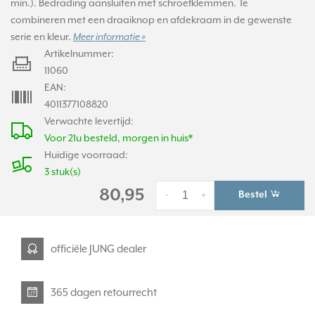
min.). Bedrading aansluiten met schroefklemmen. Te
combineren met een draaiknop en afdekraam in de gewenste
serie en kleur.
Meer informatie »
Artikelnummer:
11060
EAN:
4011377108820
Verwachte levertijd:
Voor 21u besteld, morgen in huis*
Huidige voorraad:
3 stuk(s)
80,95
Bestel
-
+
officiële JUNG dealer
365 dagen retourrecht