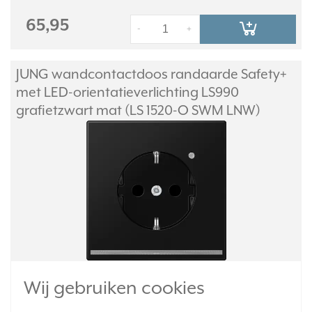
65,95
-
+
JUNG wandcontactdoos randaarde Safety+
met LED-orientatieverlichting LS990
grafietzwart mat (LS 1520-O SWM LNW)
Stopcontact met randaarde, Safety+ (kinderbeveiliging), LED-
Wij gebruiken cookies
oriëntatieverlichting (3500K) en geïntegreerde lichtsensor. Diepe
inbouwdoos nodig (50 mm). Slagvast, mat gelakt thermoplast.