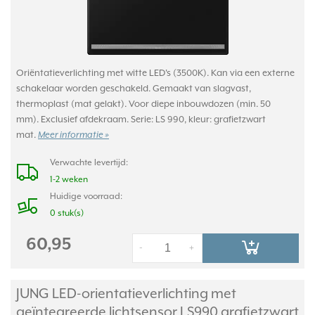
Oriëntatieverlichting met witte LED's (3500K). Kan via een externe
schakelaar worden geschakeld. Gemaakt van slagvast,
thermoplast (mat gelakt). Voor diepe inbouwdozen (min. 50
mm). Exclusief afdekraam. Serie: LS 990, kleur: grafietzwart
mat.
Meer informatie »
Verwachte levertijd:
1-2 weken
Huidige voorraad:
0 stuk(s)
60,95
-
+
JUNG LED-orientatieverlichting met
geïntegreerde lichtsensor LS990 grafietzwart