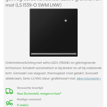
mat (LS 1539-O SWM LNW)
Oriëntatieverlichting met witte LED's (3500K) en geïntegreerde
lichtsensor. Schakelt automatisch in bij donker en uit bij voldoende
licht. Gemaakt van slagvast, thermoplast (mat gelakt). Exclusief
afdekraam. Serie: LS 990, kleur: grafietzwart mat.
Meer informatie »
Verwachte levertijd:
Voor 21u besteld, morgen in huis*
Huidige voorraad:
11 stuk(s)