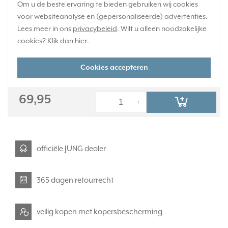
Om u de beste ervaring te bieden gebruiken wij cookies
Exclusief afdekraam. Serie LS 990, kleur: grafietzwart mat.
Meer
voor websiteanalyse en (gepersonaliseerde) advertenties.
informatie »
Lees meer in ons
privacybeleid
. Wilt u alleen noodzakelijke
Verwachte levertijd:
cookies? Klik dan
hier
.
Voor 21u besteld, morgen in huis*
Huidige voorraad:
Cookies accepteren
3 stuk(s)
69,95
-
+
officiële JUNG dealer
365 dagen retourrecht
veilig kopen met kopersbescherming