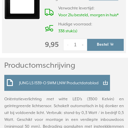
Verwachte levertijd:
Voor 21u besteld, morgen in huis*
Huidige voorraad:
338 stuk(s)
9,95
Bestel
-
+
Productomschrijving
JUNG LS 1539-O SWM LNW Productdatablad
Oriëntatieverlichting met witte LED's (3500 Kelvin) en
geïntegreerde lichtsensor. Schakelt automatisch in bij donker en
uit bij voldoende licht. Verbruik: stand-by 0,3 Watt / in bedrijf 0,5
Watt. Geschikt voor montage in een verdiepte inbouwdoos
(minimaal 50 mm). Bedrading aansluiten met insteekklemmen