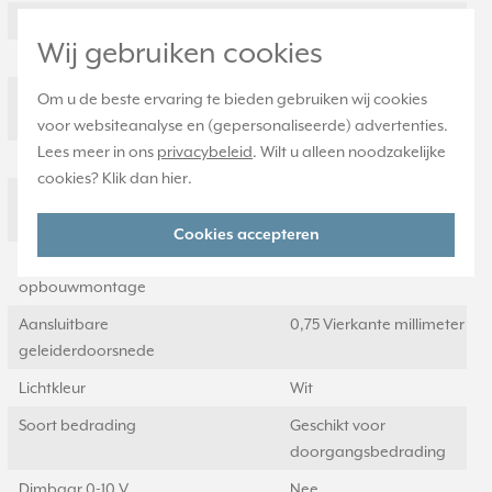
Beschermingsgraad (IP)
IP20
Wij gebruiken cookies
Met lichtbron
Ja
Geschikt voor aantal
1
Om u de beste ervaring te bieden gebruiken wij cookies
lichtbronnen
voor websiteanalyse en (gepersonaliseerde) advertenties.
Lees meer in ons
privacybeleid
. Wilt u alleen noodzakelijke
Geschikt voor inbouwmontage
Ja
cookies? Klik dan
hier
.
Voorschakelapparaat
Nee
inbegrepen
Cookies accepteren
Geschikt voor
Ja
opbouwmontage
Aansluitbare
0,75 Vierkante millimeter
geleiderdoorsnede
Lichtkleur
Wit
Soort bedrading
Geschikt voor
doorgangsbedrading
Dimbaar 0-10 V
Nee