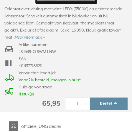
Oriëntatieverlichting met witte LED's (3500K) en geïntegreerde
lichtsensor. Schakelt automatisch in bij donker en uit bij
voldoende licht. Gemaakt van slagvast, thermoplast (mat
gelakt). Exclusief afdekraam. Serie: LS 990, kleur: grafietzwart
mat.
Meer informatie »
Artikelnummer:
LS 1539-O SWM LNW
EAN:
4011377188211
Verwachte levertijd:
Voor 21u besteld, morgen in huis*
Huidige voorraad:
11 stuk(s)
65,95
Bestel
-
+
officiële JUNG dealer