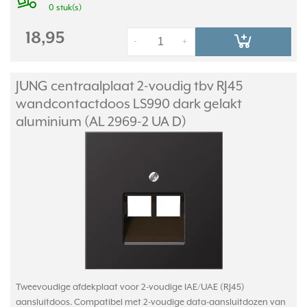
0 stuk(s)
18,95
-
+
JUNG centraalplaat 2-voudig tbv RJ45
wandcontactdoos LS990 dark gelakt
aluminium (AL 2969-2 UA D)
Tweevoudige afdekplaat voor 2-voudige IAE/UAE (RJ45)
aansluitdoos. Compatibel met 2-voudige data-aansluitdozen van