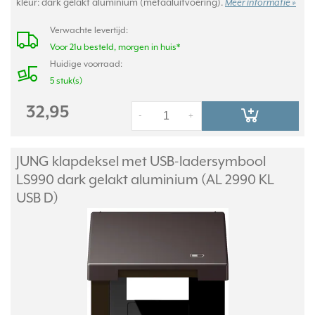
kleur: dark gelakt aluminium (metaaluitvoering).
Meer informatie »
Verwachte levertijd:
Voor 21u besteld, morgen in huis*
Huidige voorraad:
5 stuk(s)
32,95
-
+
JUNG klapdeksel met USB-ladersymbool
LS990 dark gelakt aluminium (AL 2990 KL
USB D)