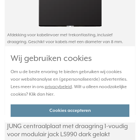
Afdekking voor kabelinvoer met trekontlasting, inclusief
draagring. Geschikt voor kabels met een diameter van 8 mm.
Exclusief afdekraam. Serie: LS 990, kleur: dark gelakt aluminium
(metaaluitvoering).
Meer informatie »
Wij gebruiken cookies
Verwachte levertijd:
Om u de beste ervaring te bieden gebruiken wij cookies
1-2 weken
voor websiteanalyse en (gepersonaliseerde) advertenties.
Huidige voorraad:
Lees meer in ons
privacybeleid
. Wilt u alleen noodzakelijke
0 stuk(s)
cookies? Klik dan
hier
.
29,95
-
+
Cookies accepteren
JUNG centraalplaat met draagring 1-voudig
voor modulair jack LS990 dark gelakt