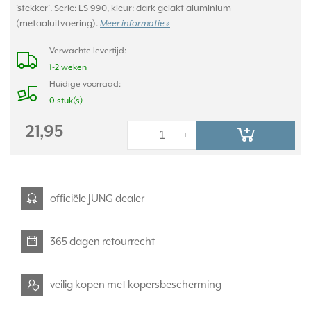
'stekker'. Serie: LS 990, kleur: dark gelakt aluminium
(metaaluitvoering).
Meer informatie »
Verwachte levertijd:
1-2 weken
Huidige voorraad:
0 stuk(s)
21,95
-
+
officiële JUNG dealer
365 dagen retourrecht
veilig kopen met kopersbescherming