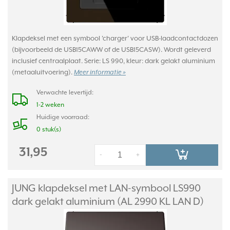
Klapdeksel met een symbool 'charger' voor USB-laadcontactdozen
(bijvoorbeeld de USB15CAWW of de USB15CASW). Wordt geleverd
inclusief centraalplaat. Serie: LS 990, kleur: dark gelakt aluminium
(metaaluitvoering).
Meer informatie »
Verwachte levertijd:
1-2 weken
Huidige voorraad:
0 stuk(s)
31,95
-
+
JUNG klapdeksel met LAN-symbool LS990
dark gelakt aluminium (AL 2990 KL LAN D)