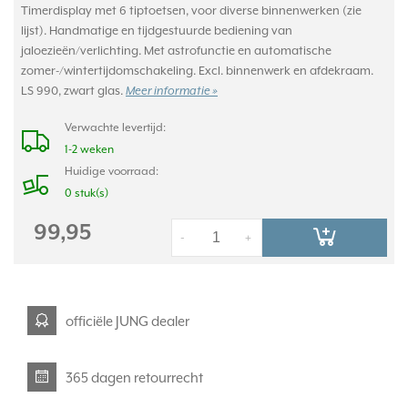
Timerdisplay met 6 tiptoetsen, voor diverse binnenwerken (zie
lijst). Handmatige en tijdgestuurde bediening van
jaloezieën/verlichting. Met astrofunctie en automatische
zomer-/wintertijdomschakeling. Excl. binnenwerk en afdekraam.
LS 990, zwart glas.
Meer informatie »
Verwachte levertijd:
1-2 weken
Huidige voorraad:
0 stuk(s)
99,95
-
+
officiële JUNG dealer
365 dagen retourrecht