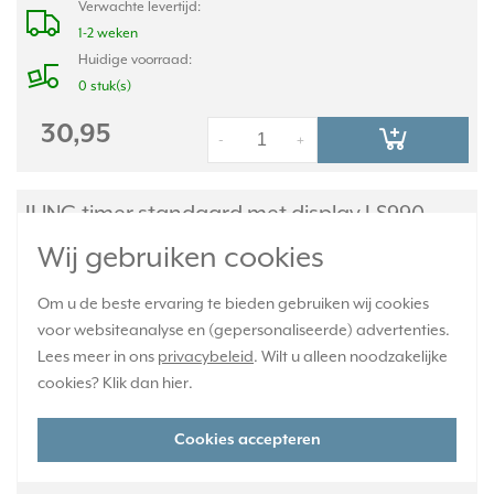
Verwachte levertijd:
1-2 weken
Huidige voorraad:
0 stuk(s)
30,95
-
+
JUNG timer standaard met display LS990
zwart glas (LS 1750 D SW)
Wij gebruiken cookies
Om u de beste ervaring te bieden gebruiken wij cookies
voor websiteanalyse en (gepersonaliseerde) advertenties.
Lees meer in ons
privacybeleid
. Wilt u alleen noodzakelijke
cookies? Klik dan
hier
.
Cookies accepteren