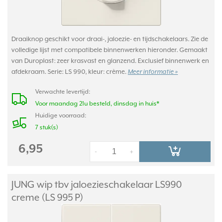
Draaiknop geschikt voor draai-, jaloezie- en tijdschakelaars. Zie de
volledige lijst met compatibele binnenwerken hieronder. Gemaakt
van Duroplast: zeer krasvast en glanzend. Exclusief binnenwerk en
afdekraam. Serie: LS 990, kleur: crème.
Meer informatie »
Verwachte levertijd:
Voor maandag 21u besteld, dinsdag in huis*
Huidige voorraad:
7 stuk(s)
6,95
-
+
JUNG wip tbv jaloezieschakelaar LS990
creme (LS 995 P)