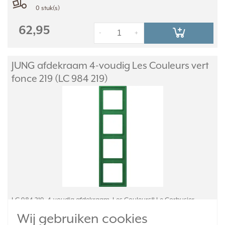
0 stuk(s)
62,95
-
+
JUNG afdekraam 4-voudig Les Couleurs vert
fonce 219 (LC 984 219)
LC 984 219, 4-voudig afdekraam, Les Couleurs® Le Corbusier.
Kleur: vert fonce. Kleurcode: 219. Afmetingen: 294,0 x 81,0 x 11,0
Wij gebruiken cookies
mm. Duroplast, mat gelakt.
Meer informatie »