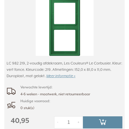
LC 982 219, 2-voudig afdekraam, Les Couleurs® Le Corbusier. Kleur:
vert fonce. Kleurcode: 219. Afmetingen: 152,0 x 81,0 x 11,0 mm.
Duroplast, mat gelakt.
Meer informatie »
Verwachte levertijd:
4-6 weken - maatwerk, niet retourneerbaar
Huidige voorraad:
0 stuk(s)
40,95
-
+